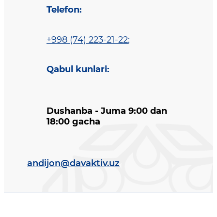
Telefon
:
+998 (74) 223-21-22
;
Qabul kunlari
:
Dushanba - Juma 9:00 dan
18:00 gacha
andijon@davaktiv.uz