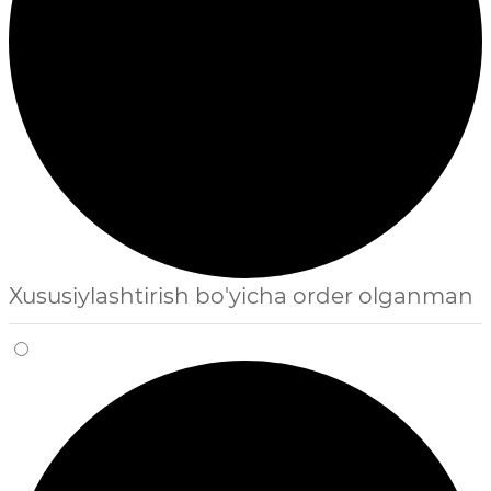
Xususiylashtirish bo'yicha order olganman