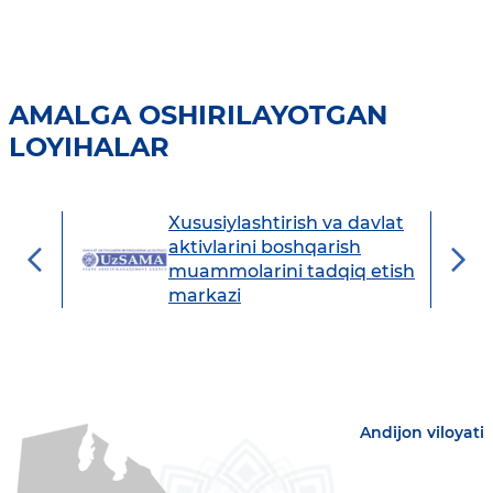
AMALGA OSHIRILAYOTGAN
LOYIHALAR
Xususiylashtirish va davlat
avdo
aktivlarini boshqarish
muammolarini tadqiq etish
markazi
Andijon viloyati