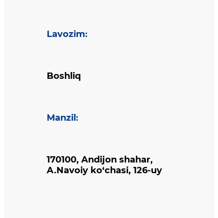
Lavozim
:
Boshliq
Manzil
:
170100, Andijon shahar,
A.Navoiy ko‘chasi, 126-uy