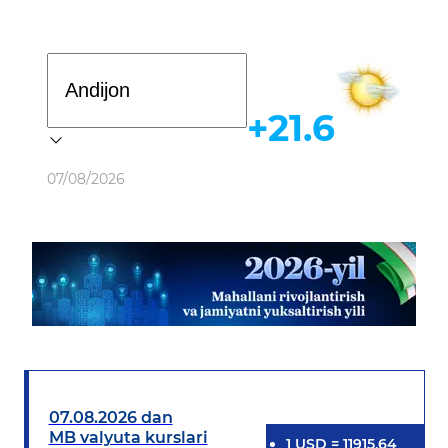
Davlat dasturi
+21.6
Ob-havo
07/08/2026
07.08.2026 dan
MB valyuta kurslari
1
USD
=
11915.64