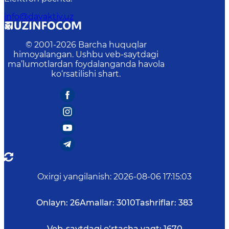
info@davaktiv.uz
© 2001-
2026
Barcha huquqlar
himoyalangan. Ushbu veb-saytdagi
ma’lumotlardan foydalanganda havola
ko‘rsatilishi shart.
Oxirgi yangilanish
:
2026-08-06 17:15:03
Onlayn:
26
Amallar:
3010
Tashriflar:
383
Veb-saytdagi o‘rtacha vaqt:
1670