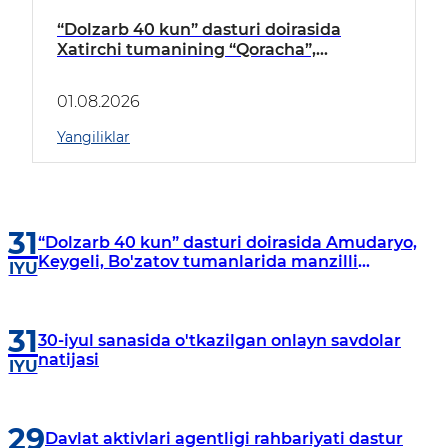
“Dolzarb 40 kun” dasturi doirasida
Xatirchi tumanining “Qoracha”,
“Nayman”, “A.Navoiy” va “Damariq”
mahallalarida manzilli o‘rganishlar olib
01.08.2026
borildi
Yangiliklar
31
“Dolzarb 40 kun” dasturi doirasida Amudaryo,
Keygeli, Bo'zatov tumanlarida manzilli
IYU
o‘rganishlar olib borildi
31
30-iyul sanasida o'tkazilgan onlayn savdolar
natijasi
IYU
29
Davlat aktivlari agentligi rahbariyati dastur