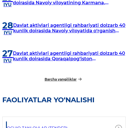
doirasida Navoiy viloyatining Karmana,
IYU
Navbahor, Xatirchi va Nurota tumanlarida
o‘rganish o‘tkazmoqda
28
Davlat aktivlari agentligi rahbariyati dolzarb 40
kunlik doirasida Navoiy viloyatida o‘rganish
IYU
o‘tkazdi
27
Davlat aktivlari agentligi rahbariyati dolzarb 40
kunlik doirasida Qoraqalpog‘iston
IYU
Respublikasida o‘rganish o‘tkazmoqda
Barcha yangiliklar
FAOLIYATLAR YO‘NALISHI