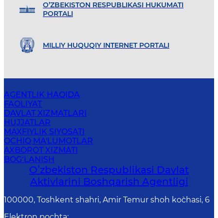
O’ZBEKISTON RESPUBLIKASI HUKUMATI
PORTALI
MILLIY HUQUQIY INTERNET PORTALI
AGENTLIK HAQIDA
FAOLIYAT
DAVLAT XIZMATLARI
HUJJATLAR
MAXFIYLIK SIYOSATI
OCHIQ MA'LUMOTLAR
AXBOROT XIZMATI
BOG‘LANISH
Oʻzbekiston Respublikasi Davlat
Aktivlarini Boshqarish Agentligi
100000, Toshkent shahri, Amir Temur shoh ko`chasi, 6
Elektron pochta
: