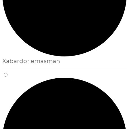
Xabardor emasman