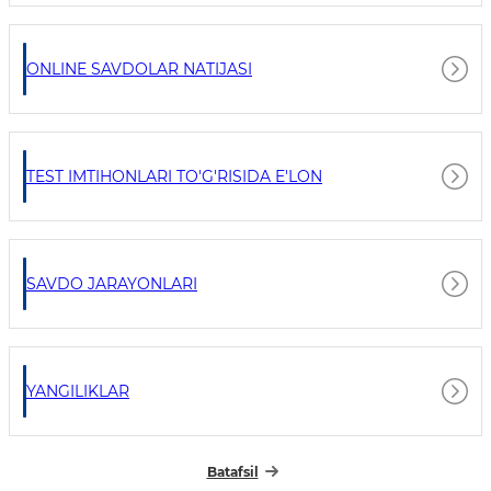
ONLINE SAVDOLAR NATIJASI
TEST IMTIHONLARI TO'G'RISIDA E'LON
SAVDO JARAYONLARI
YANGILIKLAR
Batafsil