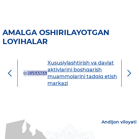
AMALGA OSHIRILAYOTGAN
LOYIHALAR
Xususiylashtirish va davlat
avdo
aktivlarini boshqarish
muammolarini tadqiq etish
markazi
Andijon viloyati