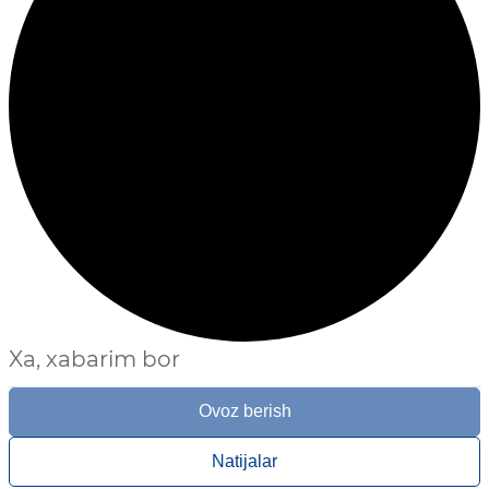
Xa, xabarim bor
Ovoz berish
Natijalar