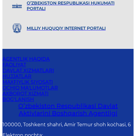
O’ZBEKISTON RESPUBLIKASI HUKUMATI
PORTALI
MILLIY HUQUQIY INTERNET PORTALI
AGENTLIK HAQIDA
FAOLIYAT
DAVLAT XIZMATLARI
HUJJATLAR
MAXFIYLIK SIYOSATI
OCHIQ MA'LUMOTLAR
AXBOROT XIZMATI
BOG‘LANISH
Oʻzbekiston Respublikasi Davlat
Aktivlarini Boshqarish Agentligi
100000, Toshkent shahri, Amir Temur shoh ko`chasi, 6
Elektron pochta
: