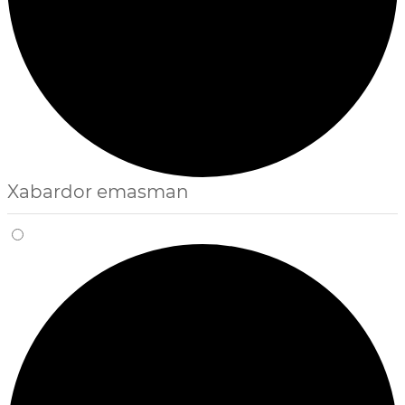
Xabardor emasman