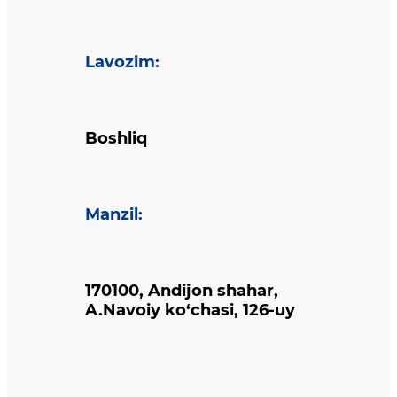
Lavozim
:
Boshliq
Manzil
:
170100, Andijon shahar,
A.Navoiy ko‘chasi, 126-uy