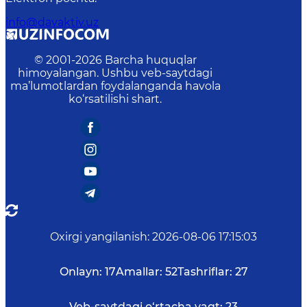
info@davaktiv.uz
© 2001-
2026
Barcha huquqlar
himoyalangan. Ushbu veb-saytdagi
ma’lumotlardan foydalanganda havola
ko‘rsatilishi shart.
Oxirgi yangilanish
:
2026-08-06 17:15:03
Onlayn:
17
Amallar:
52
Tashriflar:
27
Veb-saytdagi o‘rtacha vaqt:
23