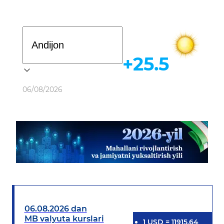
Davlat dasturi
+25.5
Ob-havo
06/08/2026
06.08.2026 dan
MB valyuta kurslari
1
USD
=
11915.64