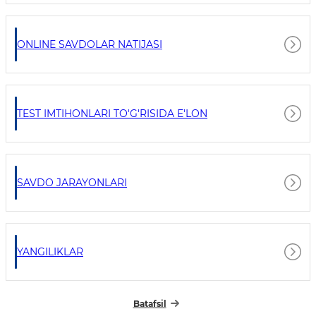
ONLINE SAVDOLAR NATIJASI
TEST IMTIHONLARI TO'G'RISIDA E'LON
SAVDO JARAYONLARI
YANGILIKLAR
Batafsil