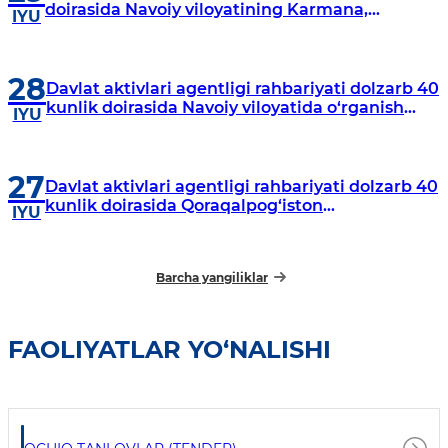
doirasida Navoiy viloyatining Karmana,
IYU
Navbahor, Xatirchi va Nurota tumanlarida
o‘rganish o‘tkazmoqda
28
Davlat aktivlari agentligi rahbariyati dolzarb 40
kunlik doirasida Navoiy viloyatida o‘rganish
IYU
o‘tkazdi
27
Davlat aktivlari agentligi rahbariyati dolzarb 40
kunlik doirasida Qoraqalpog‘iston
IYU
Respublikasida o‘rganish o‘tkazmoqda
Barcha yangiliklar
FAOLIYATLAR YO‘NALISHI