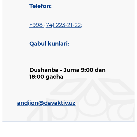
Telefon
:
+998 (74) 223-21-22
;
Qabul kunlari
:
Dushanba - Juma 9:00 dan
18:00 gacha
andijon@davaktiv.uz