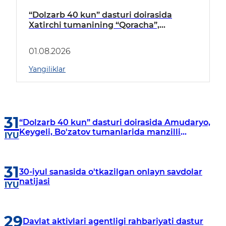
“Dolzarb 40 kun” dasturi doirasida
Xatirchi tumanining “Qoracha”,
“Nayman”, “A.Navoiy” va “Damariq”
mahallalarida manzilli o‘rganishlar olib
01.08.2026
borildi
Yangiliklar
31
“Dolzarb 40 kun” dasturi doirasida Amudaryo,
Keygeli, Bo'zatov tumanlarida manzilli
IYU
o‘rganishlar olib borildi
31
30-iyul sanasida o'tkazilgan onlayn savdolar
natijasi
IYU
29
Davlat aktivlari agentligi rahbariyati dastur