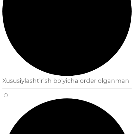
Xususiylashtirish bo'yicha order olganman