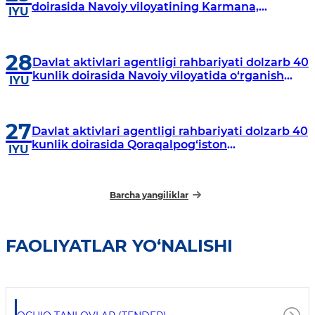
doirasida Navoiy viloyatining Karmana,
IYU
Navbahor, Xatirchi va Nurota tumanlarida
o‘rganish o‘tkazmoqda
28
Davlat aktivlari agentligi rahbariyati dolzarb 40
kunlik doirasida Navoiy viloyatida o‘rganish
IYU
o‘tkazdi
27
Davlat aktivlari agentligi rahbariyati dolzarb 40
kunlik doirasida Qoraqalpog‘iston
IYU
Respublikasida o‘rganish o‘tkazmoqda
Barcha yangiliklar
FAOLIYATLAR YO‘NALISHI