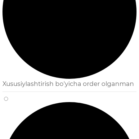
Xususiylashtirish bo'yicha order olganman