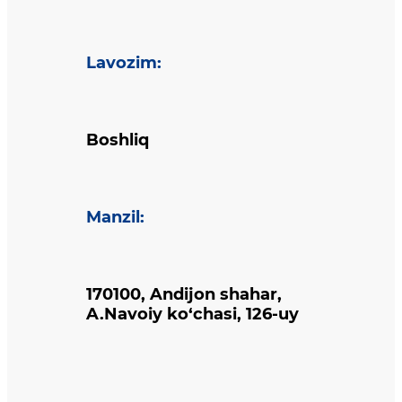
Lavozim
:
Boshliq
Manzil
:
170100, Andijon shahar,
A.Navoiy ko‘chasi, 126-uy