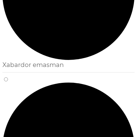
Xabardor emasman