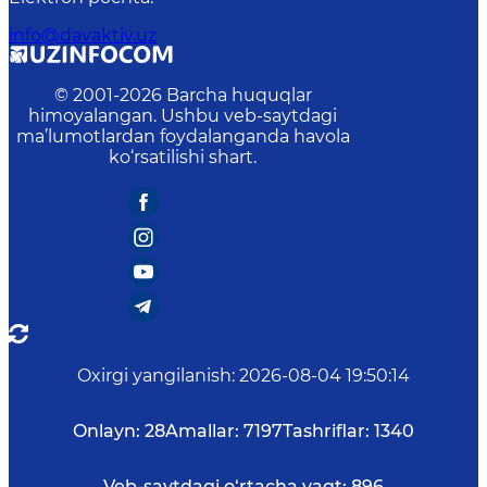
info@davaktiv.uz
© 2001-
2026
Barcha huquqlar
himoyalangan. Ushbu veb-saytdagi
ma’lumotlardan foydalanganda havola
ko‘rsatilishi shart.
Oxirgi yangilanish
:
2026-08-04 19:50:14
Onlayn:
28
Amallar:
7197
Tashriflar:
1340
Veb-saytdagi o‘rtacha vaqt:
896