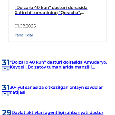
“Dolzarb 40 kun” dasturi doirasida
Xatirchi tumanining “Qoracha”,
“Nayman”, “A.Navoiy” va “Damariq”
mahallalarida manzilli o‘rganishlar olib
01.08.2026
borildi
Yangiliklar
31
“Dolzarb 40 kun” dasturi doirasida Amudaryo,
Keygeli, Bo'zatov tumanlarida manzilli
IYU
o‘rganishlar olib borildi
31
30-iyul sanasida o'tkazilgan onlayn savdolar
natijasi
IYU
29
Davlat aktivlari agentligi rahbariyati dastur