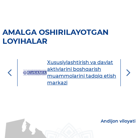
AMALGA OSHIRILAYOTGAN
LOYIHALAR
Xususiylashtirish va davlat
avdo
aktivlarini boshqarish
muammolarini tadqiq etish
markazi
Andijon viloyati