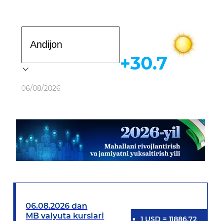
Davlat dasturi
+30.7
Ob-havo
06/08/2026
06.08.2026 dan
MB valyuta kurslari
1
USD
=
11886.72