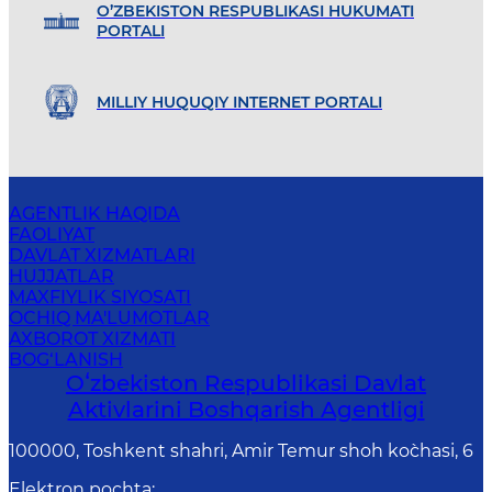
O’ZBEKISTON RESPUBLIKASI HUKUMATI
PORTALI
MILLIY HUQUQIY INTERNET PORTALI
AGENTLIK HAQIDA
FAOLIYAT
DAVLAT XIZMATLARI
HUJJATLAR
MAXFIYLIK SIYOSATI
OCHIQ MA'LUMOTLAR
AXBOROT XIZMATI
BOG‘LANISH
Oʻzbekiston Respublikasi Davlat
Aktivlarini Boshqarish Agentligi
100000, Toshkent shahri, Amir Temur shoh ko`chasi, 6
Elektron pochta
: