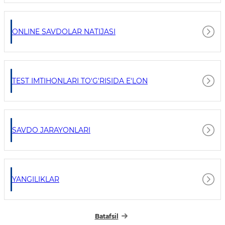
ONLINE SAVDOLAR NATIJASI
TEST IMTIHONLARI TO'G'RISIDA E'LON
SAVDO JARAYONLARI
YANGILIKLAR
Batafsil