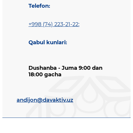
Telefon
:
+998 (74) 223-21-22
;
Qabul kunlari
:
Dushanba - Juma 9:00 dan
18:00 gacha
andijon@davaktiv.uz