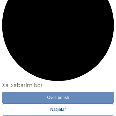
Xa, xabarim bor
Ovoz berish
Natijalar