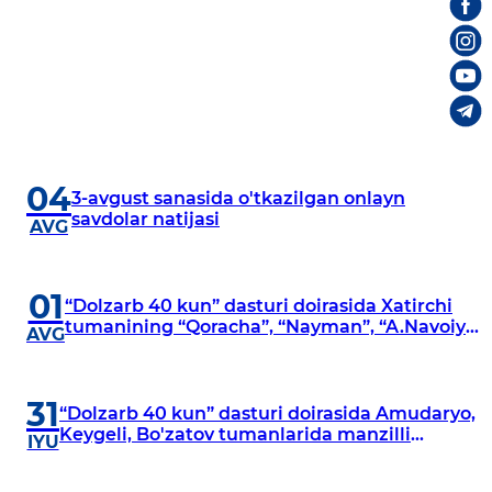
04
3-avgust sanasida o'tkazilgan onlayn
savdolar natijasi
AVG
01
“Dolzarb 40 kun” dasturi doirasida Xatirchi
tumanining “Qoracha”, “Nayman”, “A.Navoiy”
AVG
va “Damariq” mahallalarida manzilli
o‘rganishlar olib borildi
31
“Dolzarb 40 kun” dasturi doirasida Amudaryo,
Keygeli, Bo'zatov tumanlarida manzilli
IYU
o‘rganishlar olib borildi