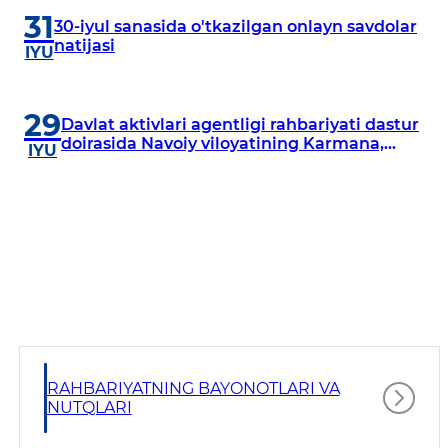
31
30-iyul sanasida o'tkazilgan onlayn savdolar
natijasi
IYU
29
Davlat aktivlari agentligi rahbariyati dastur
doirasida Navoiy viloyatining Karmana,
IYU
Navbahor, Xatirchi va Nurota tumanlarida
o‘rganish o‘tkazmoqda
RAHBARIYATNING BAYONOTLARI VA
NUTQLARI