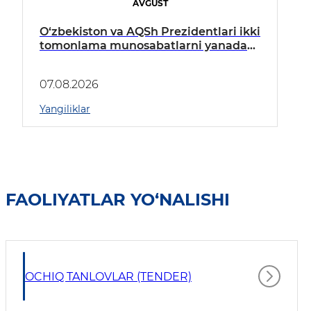
AVGUST
O‘zbekiston va AQSh Prezidentlari ikki
tomonlama munosabatlarni yanada
mustahkamlash istiqbollarini
muhokama qildilar
07.08.2026
Yangiliklar
FAOLIYATLAR YO‘NALISHI
OCHIQ TANLOVLAR (TENDER)