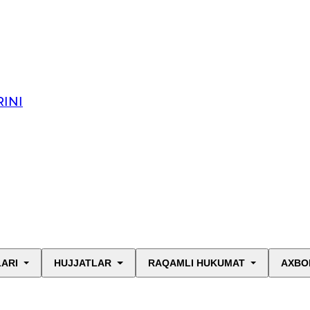
INI
LARI
HUJJATLAR
RAQAMLI HUKUMAT
AXBO