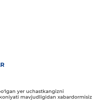
AR
bo'lgan yer uchastkangizni
mkoniyati mavjudligidan xabardormisiz