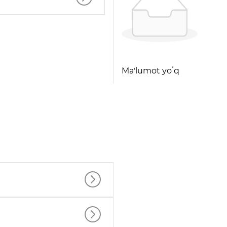
Maʼlumot yoʻq