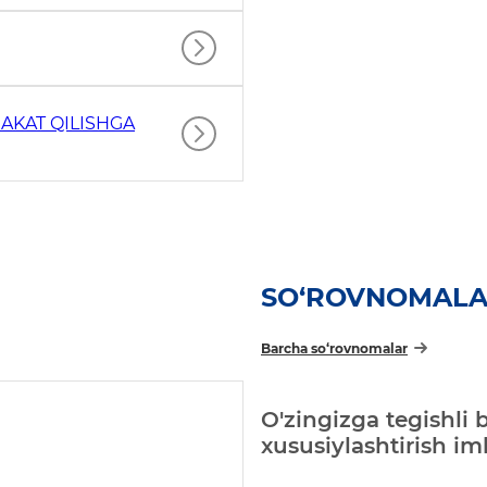
AKAT QILISHGA
SO‘ROVNOMAL
Barcha so‘rovnomalar
O'zingizga tegishli 
xususiylashtirish i