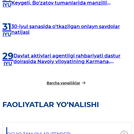
Keygeli, Bo'zatov tumanlarida manzilli
IYU
o‘rganishlar olib borildi
31
30-iyul sanasida o'tkazilgan onlayn savdolar
natijasi
IYU
29
Davlat aktivlari agentligi rahbariyati dastur
doirasida Navoiy viloyatining Karmana,
IYU
Navbahor, Xatirchi va Nurota tumanlarida
o‘rganish o‘tkazmoqda
Barcha yangiliklar
FAOLIYATLAR YO‘NALISHI