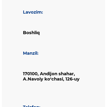
Lavozim
:
Boshliq
Manzil
:
170100, Andijon shahar,
A.Navoiy ko‘chasi, 126-uy