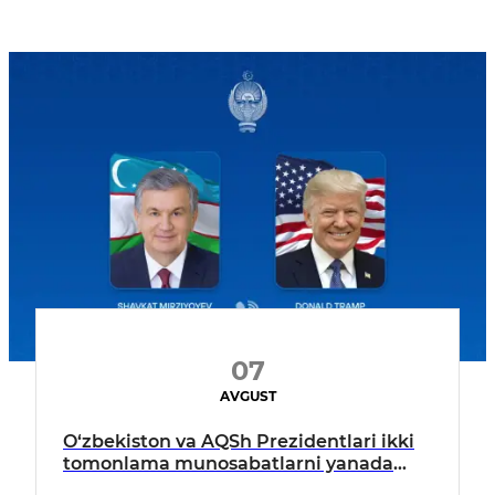
07
AVGUST
O‘zbekiston va AQSh Prezidentlari ikki
tomonlama munosabatlarni yanada
mustahkamlash istiqbollarini