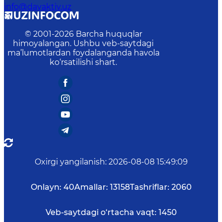
info@davaktiv.uz
© 2001-
2026
Barcha huquqlar
himoyalangan. Ushbu veb-saytdagi
ma’lumotlardan foydalanganda havola
ko‘rsatilishi shart.
Oxirgi yangilanish
:
2026-08-08 15:49:09
Onlayn:
40
Amallar:
13158
Tashriflar:
2060
Veb-saytdagi o‘rtacha vaqt:
1450