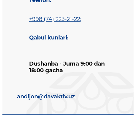
Telefon
:
+998 (74) 223-21-22
;
Qabul kunlari
:
Dushanba - Juma 9:00 dan
18:00 gacha
andijon@davaktiv.uz