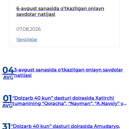
6-avgust sanasida o'tkazilgan onlayn
savdolar natijasi
07.08.2026
Yangiliklar
04
3-avgust sanasida o'tkazilgan onlayn savdolar
natijasi
AVG
01
“Dolzarb 40 kun” dasturi doirasida Xatirchi
tumanining “Qoracha”, “Nayman”, “A.Navoiy” va
AVG
“Damariq” mahallalarida manzilli o‘rganishlar
olib borildi
31
“Dolzarb 40 kun” dasturi doirasida Amudaryo,