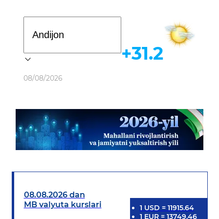
Davlat dasturi
+31.2
Ob-havo
08/08/2026
08.08.2026 dan
MB valyuta kurslari
1
USD
=
11915.64
1
EUR
=
13749.46