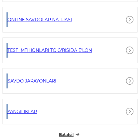
ONLINE SAVDOLAR NATIJASI
TEST IMTIHONLARI TO'G'RISIDA E'LON
SAVDO JARAYONLARI
YANGILIKLAR
Batafsil