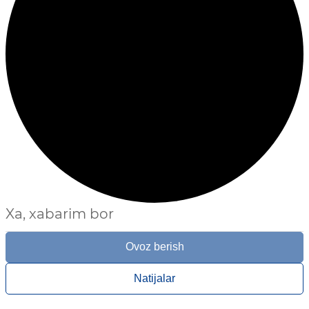
Xa, xabarim bor
Ovoz berish
Natijalar