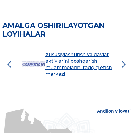
AMALGA OSHIRILAYOTGAN
LOYIHALAR
Xususiylashtirish va davlat
avdo
aktivlarini boshqarish
muammolarini tadqiq etish
markazi
Andijon viloyati