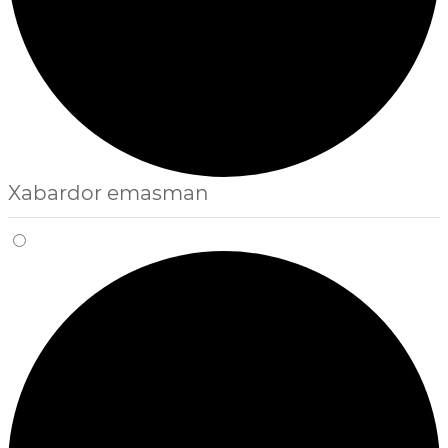
Xabardor emasman