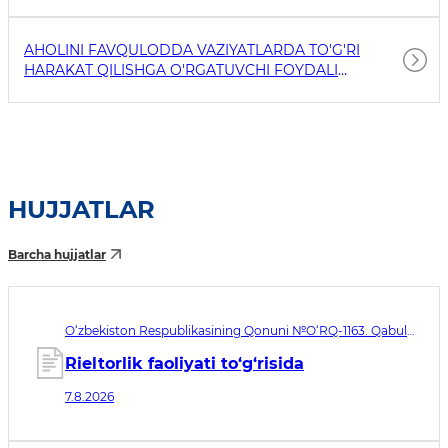
AHOLINI FAVQULODDA VAZIYATLARDA TO'G'RI
HARAKAT QILISHGA O'RGATUVCHI FOYDALI
HAVOLALAR
HUJJATLAR
Barcha hujjatlar
O‘zbekiston Respublikasining Qonuni №O‘RQ-1163. Qabul
qilingan sana 07.08.2026. Kuchga kirish sanasi 08.11.2026
Rieltorlik faoliyati to‘g‘risida
7.8.2026