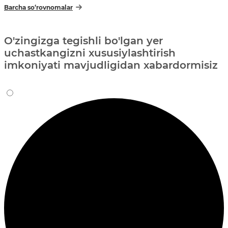
Barcha so‘rovnomalar
O'zingizga tegishli bo'lgan yer
uchastkangizni xususiylashtirish
imkoniyati mavjudligidan xabardormisiz