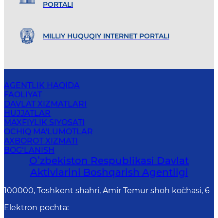
PORTALI
MILLIY HUQUQIY INTERNET PORTALI
AGENTLIK HAQIDA
FAOLIYAT
DAVLAT XIZMATLARI
HUJJATLAR
MAXFIYLIK SIYOSATI
OCHIQ MA'LUMOTLAR
AXBOROT XIZMATI
BOG‘LANISH
Oʻzbekiston Respublikasi Davlat
Aktivlarini Boshqarish Agentligi
100000, Toshkent shahri, Amir Temur shoh ko`chasi, 6
Elektron pochta
: