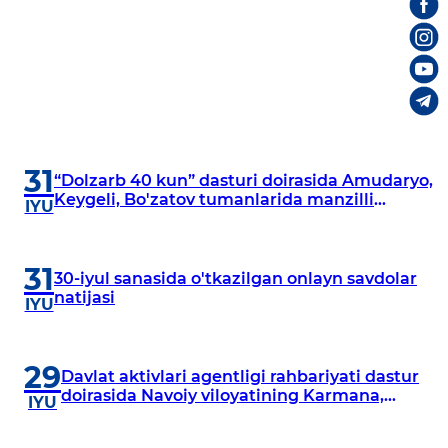
31
“Dolzarb 40 kun” dasturi doirasida Amudaryo,
Keygeli, Bo'zatov tumanlarida manzilli
IYU
o‘rganishlar olib borildi
31
30-iyul sanasida o'tkazilgan onlayn savdolar
natijasi
IYU
29
Davlat aktivlari agentligi rahbariyati dastur
doirasida Navoiy viloyatining Karmana,
IYU
Navbahor, Xatirchi va Nurota tumanlarida
o‘rganish o‘tkazmoqda