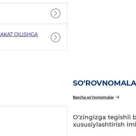
AKAT QILISHGA
SO‘ROVNOMAL
Barcha so‘rovnomalar
O'zingizga tegishli 
xususiylashtirish i