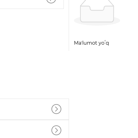
Maʼlumot yoʻq