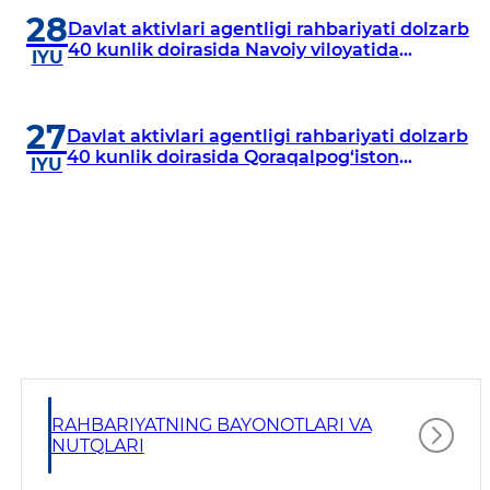
28
Davlat aktivlari agentligi rahbariyati dolzarb
40 kunlik doirasida Navoiy viloyatida
IYU
o‘rganish o‘tkazdi
27
Davlat aktivlari agentligi rahbariyati dolzarb
40 kunlik doirasida Qoraqalpog‘iston
IYU
Respublikasida o‘rganish o‘tkazmoqda
RAHBARIYATNING BAYONOTLARI VA
NUTQLARI