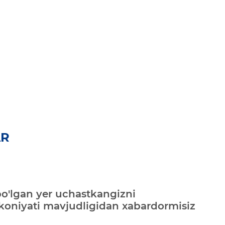
AR
bo'lgan yer uchastkangizni
mkoniyati mavjudligidan xabardormisiz