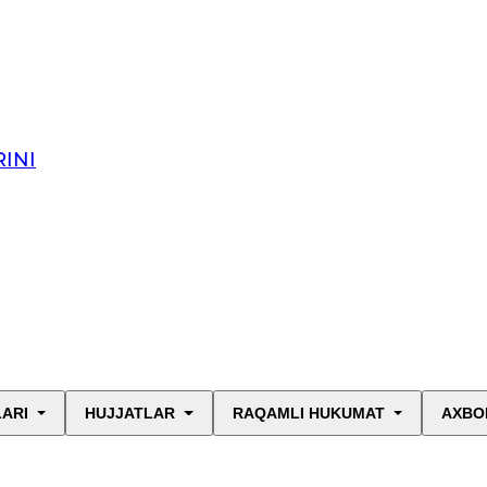
INI
LARI
HUJJATLAR
RAQAMLI HUKUMAT
AXBO