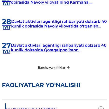
doirasida Navoiy viloyatining Karmana,
IYU
Navbahor, Xatirchi va Nurota tumanlarida
o‘rganish o‘tkazmoqda
28
Davlat aktivlari agentligi rahbariyati dolzarb 40
kunlik doirasida Navoiy viloyatida o‘rganish
IYU
o‘tkazdi
27
Davlat aktivlari agentligi rahbariyati dolzarb 40
kunlik doirasida Qoraqalpog‘iston
IYU
Respublikasida o‘rganish o‘tkazmoqda
Barcha yangiliklar
FAOLIYATLAR YO‘NALISHI