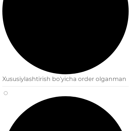
Xususiylashtirish bo'yicha order olganman