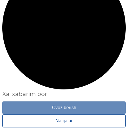
Xa, xabarim bor
Ovoz berish
Natijalar