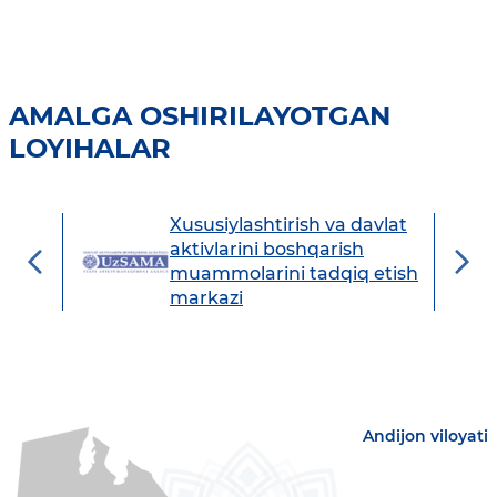
AMALGA OSHIRILAYOTGAN
LOYIHALAR
Xususiylashtirish va davlat
avdo
aktivlarini boshqarish
muammolarini tadqiq etish
markazi
Andijon viloyati