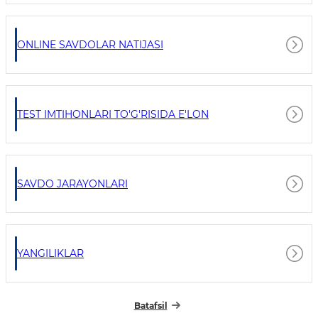
ONLINE SAVDOLAR NATIJASI
TEST IMTIHONLARI TO'G'RISIDA E'LON
SAVDO JARAYONLARI
YANGILIKLAR
Batafsil