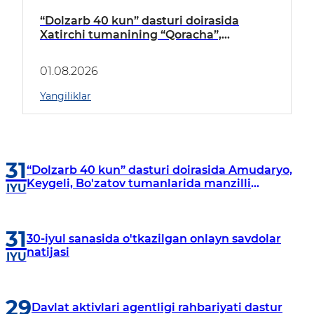
“Dolzarb 40 kun” dasturi doirasida
Xatirchi tumanining “Qoracha”,
“Nayman”, “A.Navoiy” va “Damariq”
mahallalarida manzilli o‘rganishlar olib
01.08.2026
borildi
Yangiliklar
31
“Dolzarb 40 kun” dasturi doirasida Amudaryo,
Keygeli, Bo'zatov tumanlarida manzilli
IYU
o‘rganishlar olib borildi
31
30-iyul sanasida o'tkazilgan onlayn savdolar
natijasi
IYU
29
Davlat aktivlari agentligi rahbariyati dastur