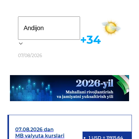
Davlat dasturi
+34
Ob-havo
07/08/2026
07.08.2026 dan
MB valyuta kurslari
1
USD
=
11915.64