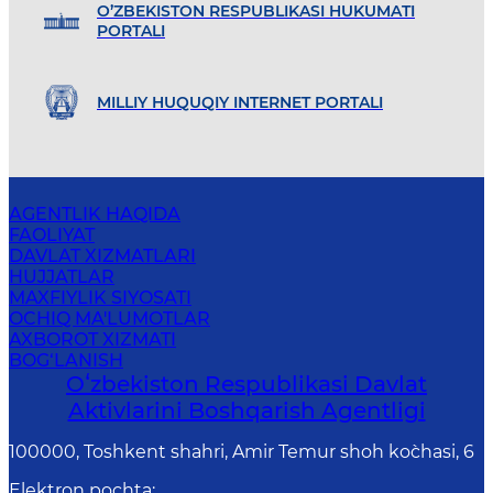
O’ZBEKISTON RESPUBLIKASI HUKUMATI
PORTALI
MILLIY HUQUQIY INTERNET PORTALI
AGENTLIK HAQIDA
FAOLIYAT
DAVLAT XIZMATLARI
HUJJATLAR
MAXFIYLIK SIYOSATI
OCHIQ MA'LUMOTLAR
AXBOROT XIZMATI
BOG‘LANISH
Oʻzbekiston Respublikasi Davlat
Aktivlarini Boshqarish Agentligi
100000, Toshkent shahri, Amir Temur shoh ko`chasi, 6
Elektron pochta
: