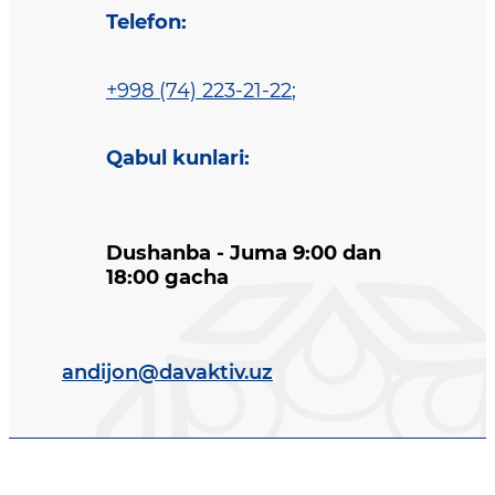
Telefon
:
+998 (74) 223-21-22
;
Qabul kunlari
:
Dushanba - Juma 9:00 dan
18:00 gacha
andijon@davaktiv.uz