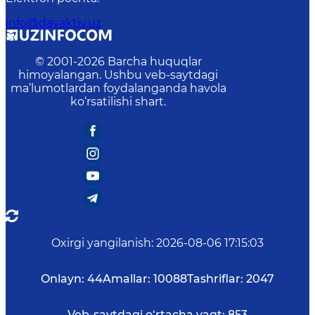
info@davaktiv.uz
© 2001-
2026
Barcha huquqlar
himoyalangan. Ushbu veb-saytdagi
ma’lumotlardan foydalanganda havola
ko‘rsatilishi shart.
Oxirgi yangilanish
:
2026-08-06 17:15:03
Onlayn:
44
Amallar:
10088
Tashriflar:
2047
Veb-saytdagi o‘rtacha vaqt:
853