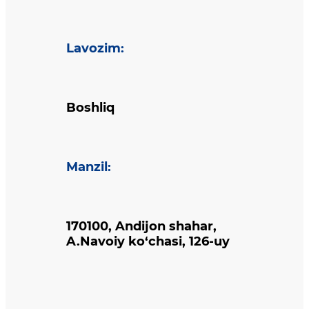
Lavozim
:
Boshliq
Manzil
:
170100, Andijon shahar,
A.Navoiy ko‘chasi, 126-uy