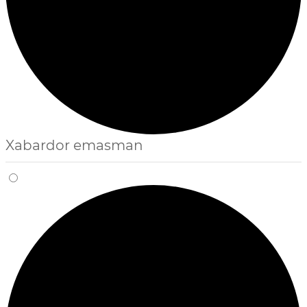
Xabardor emasman