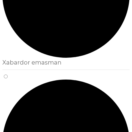
Xabardor emasman