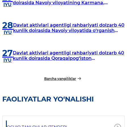
doirasida Navoiy viloyatining Karmana,
IYU
Navbahor, Xatirchi va Nurota tumanlarida
o‘rganish o‘tkazmoqda
28
Davlat aktivlari agentligi rahbariyati dolzarb 40
kunlik doirasida Navoiy viloyatida o‘rganish
IYU
o‘tkazdi
27
Davlat aktivlari agentligi rahbariyati dolzarb 40
kunlik doirasida Qoraqalpog‘iston
IYU
Respublikasida o‘rganish o‘tkazmoqda
Barcha yangiliklar
FAOLIYATLAR YO‘NALISHI