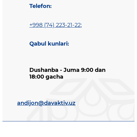
Telefon
:
+998 (74) 223-21-22
;
Qabul kunlari
:
Dushanba - Juma 9:00 dan
18:00 gacha
andijon@davaktiv.uz