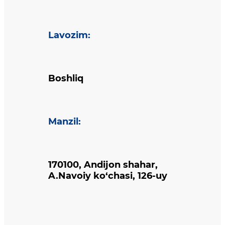
Lavozim
:
Boshliq
Manzil
:
170100, Andijon shahar,
A.Navoiy ko‘chasi, 126-uy