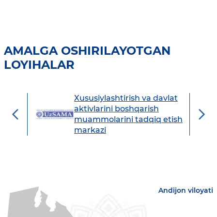
AMALGA OSHIRILAYOTGAN
LOYIHALAR
Xususiylashtirish va davlat
avdo
aktivlarini boshqarish
muammolarini tadqiq etish
markazi
Andijon viloyati