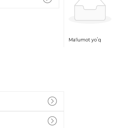
Maʼlumot yoʻq