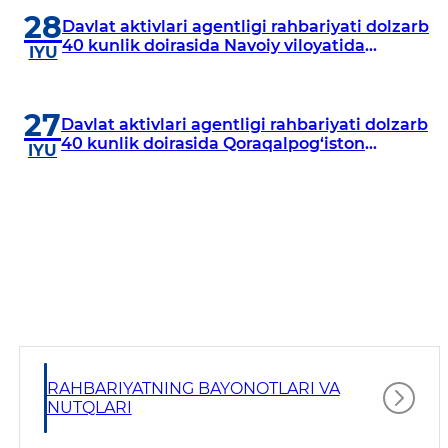
28
Davlat aktivlari agentligi rahbariyati dolzarb
40 kunlik doirasida Navoiy viloyatida
IYU
o‘rganish o‘tkazdi
27
Davlat aktivlari agentligi rahbariyati dolzarb
40 kunlik doirasida Qoraqalpog‘iston
IYU
Respublikasida o‘rganish o‘tkazmoqda
RAHBARIYATNING BAYONOTLARI VA
NUTQLARI