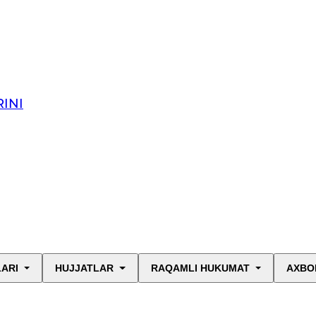
INI
LARI
HUJJATLAR
RAQAMLI HUKUMAT
AXBO