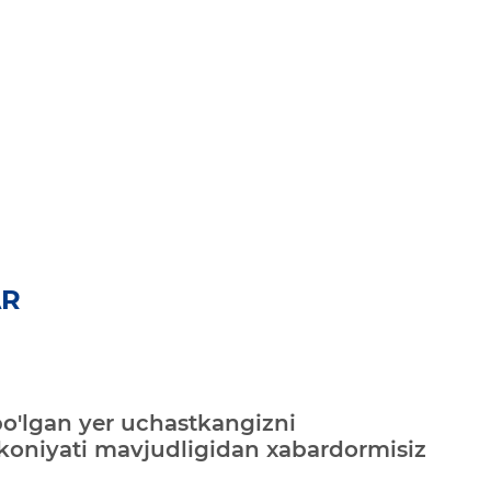
AR
bo'lgan yer uchastkangizni
mkoniyati mavjudligidan xabardormisiz