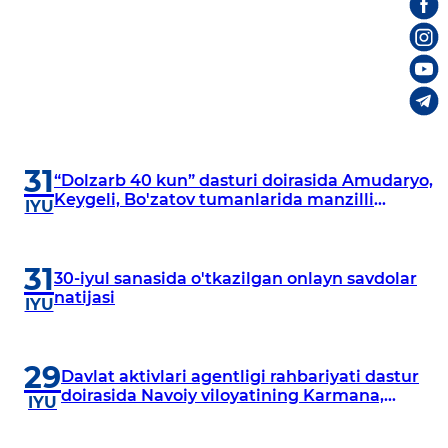
31
“Dolzarb 40 kun” dasturi doirasida Amudaryo,
Keygeli, Bo'zatov tumanlarida manzilli
IYU
o‘rganishlar olib borildi
31
30-iyul sanasida o'tkazilgan onlayn savdolar
natijasi
IYU
29
Davlat aktivlari agentligi rahbariyati dastur
doirasida Navoiy viloyatining Karmana,
IYU
Navbahor, Xatirchi va Nurota tumanlarida
o‘rganish o‘tkazmoqda