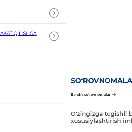
AKAT QILISHGA
SO‘ROVNOMAL
Barcha so‘rovnomalar
O'zingizga tegishli 
xususiylashtirish i