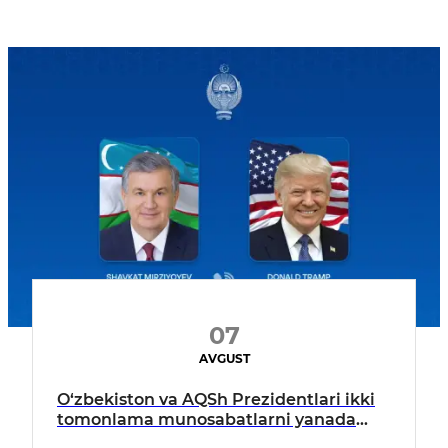
07
AVGUST
O‘zbekiston va AQSh Prezidentlari ikki
tomonlama munosabatlarni yanada
mustahkamlash istiqbollarini