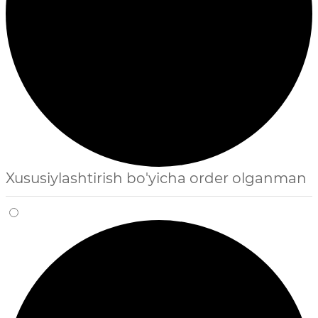
Xususiylashtirish bo'yicha order olganman