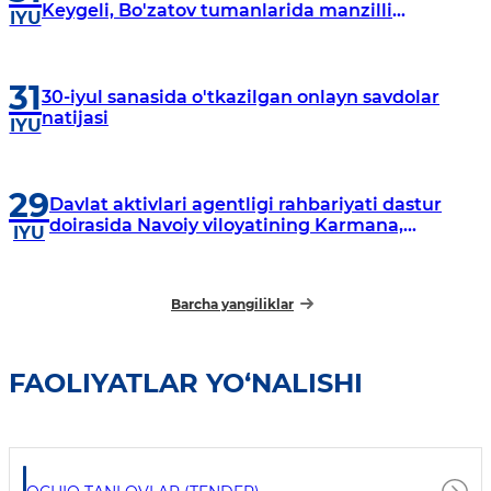
Keygeli, Bo'zatov tumanlarida manzilli
IYU
o‘rganishlar olib borildi
31
30-iyul sanasida o'tkazilgan onlayn savdolar
natijasi
IYU
29
Davlat aktivlari agentligi rahbariyati dastur
doirasida Navoiy viloyatining Karmana,
IYU
Navbahor, Xatirchi va Nurota tumanlarida
o‘rganish o‘tkazmoqda
Barcha yangiliklar
FAOLIYATLAR YO‘NALISHI