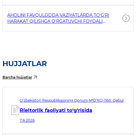
AHOLINI FAVQULODDA VAZIYATLARDA TO'G'RI
HARAKAT QILISHGA O'RGATUVCHI FOYDALI
HAVOLALAR
HUJJATLAR
Barcha hujjatlar
O‘zbekiston Respublikasining Qonuni №O‘RQ-1163. Qabul
qilingan sana 07.08.2026. Kuchga kirish sanasi 08.11.2026
Rieltorlik faoliyati to‘g‘risida
7.8.2026