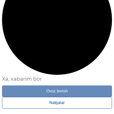
Xa, xabarim bor
Ovoz berish
Natijalar