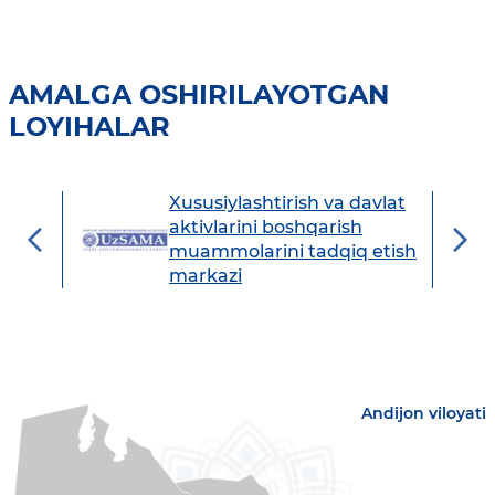
AMALGA OSHIRILAYOTGAN
LOYIHALAR
Xususiylashtirish va davlat
avdo
aktivlarini boshqarish
muammolarini tadqiq etish
markazi
Andijon viloyati