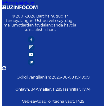
info@davaktiv.uz
© 2001-
2026
Barcha huquqlar
himoyalangan. Ushbu veb-saytdagi
ma’lumotlardan foydalanganda havola
ko‘rsatilishi shart.
Oxirgi yangilanish
:
2026-08-08 15:49:09
Onlayn:
34
Amallar:
11285
Tashriflar:
1774
Veb-saytdagi o‘rtacha vaqt:
1425