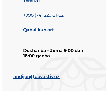
Telefon
:
+998 (74) 223-21-22
;
Qabul kunlari
:
Dushanba - Juma 9:00 dan
18:00 gacha
andijon@davaktiv.uz