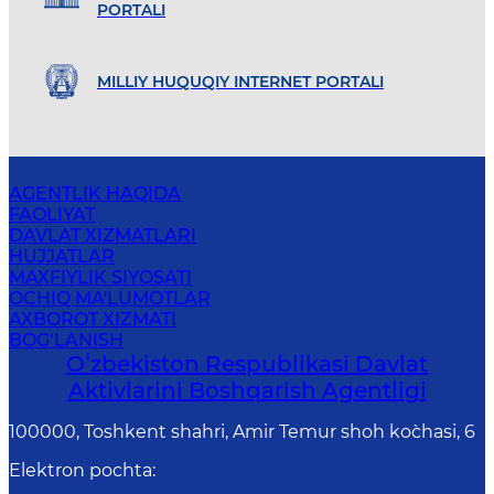
PORTALI
MILLIY HUQUQIY INTERNET PORTALI
AGENTLIK HAQIDA
FAOLIYAT
DAVLAT XIZMATLARI
HUJJATLAR
MAXFIYLIK SIYOSATI
OCHIQ MA'LUMOTLAR
AXBOROT XIZMATI
BOG‘LANISH
Oʻzbekiston Respublikasi Davlat
Aktivlarini Boshqarish Agentligi
100000, Toshkent shahri, Amir Temur shoh ko`chasi, 6
Elektron pochta
: