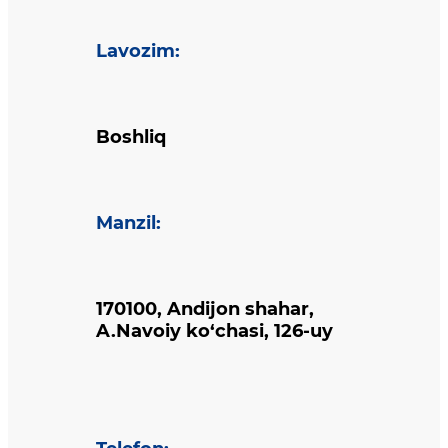
Lavozim
:
Boshliq
Manzil
:
170100, Andijon shahar,
A.Navoiy ko‘chasi, 126-uy