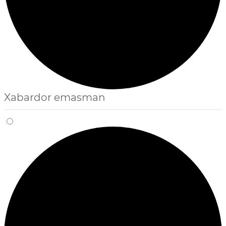
Xabardor emasman