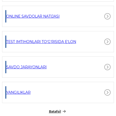
ONLINE SAVDOLAR NATIJASI
TEST IMTIHONLARI TO'G'RISIDA E'LON
SAVDO JARAYONLARI
YANGILIKLAR
Batafsil