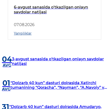
6-avgust sanasida o'tkazilgan onlayn
savdolar natijasi
07.08.2026
Yangiliklar
04
3-avgust sanasida o'tkazilgan onlayn savdolar
natijasi
AVG
01
“Dolzarb 40 kun” dasturi doirasida Xatirchi
tumanining “Qoracha”, “Nayman”, “A.Navoiy” va
AVG
“Damariq” mahallalarida manzilli o‘rganishlar
olib borildi
31
“Dolzarb 40 kun” dasturi doirasida Amudaryo,