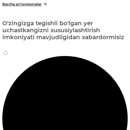
Barcha so‘rovnomalar
O'zingizga tegishli bo'lgan yer
uchastkangizni xususiylashtirish
imkoniyati mavjudligidan xabardormisiz