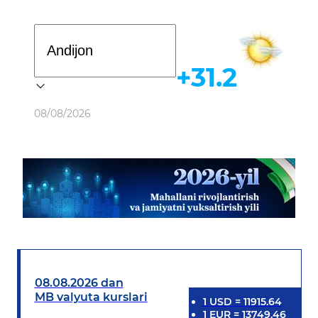
Davlat dasturi
+31.2
Ob-havo
08/08/2026
08.08.2026 dan
MB valyuta kurslari
1
USD
=
11915.64
1
EUR
=
13749.46