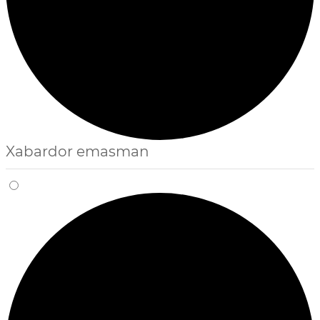
Xabardor emasman