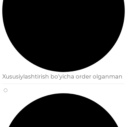
Xususiylashtirish bo'yicha order olganman