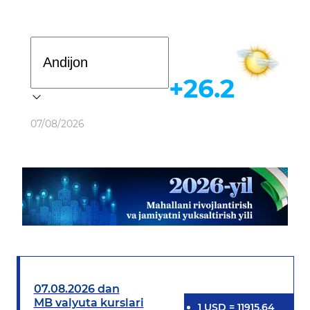
Davlat dasturi
+26.2
Ob-havo
07/08/2026
07.08.2026 dan
MB valyuta kurslari
1
USD
=
11915.64