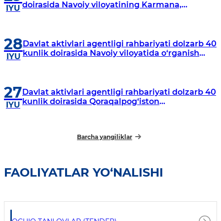
doirasida Navoiy viloyatining Karmana,
IYU
Navbahor, Xatirchi va Nurota tumanlarida
o‘rganish o‘tkazmoqda
28
Davlat aktivlari agentligi rahbariyati dolzarb 40
kunlik doirasida Navoiy viloyatida o‘rganish
IYU
o‘tkazdi
27
Davlat aktivlari agentligi rahbariyati dolzarb 40
kunlik doirasida Qoraqalpog‘iston
IYU
Respublikasida o‘rganish o‘tkazmoqda
Barcha yangiliklar
FAOLIYATLAR YO‘NALISHI