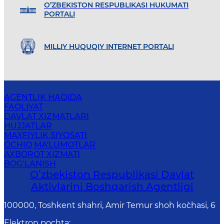
O’ZBEKISTON RESPUBLIKASI HUKUMATI
PORTALI
MILLIY HUQUQIY INTERNET PORTALI
AGENTLIK HAQIDA
FAOLIYAT
DAVLAT XIZMATLARI
HUJJATLAR
MAXFIYLIK SIYOSATI
OCHIQ MA'LUMOTLAR
AXBOROT XIZMATI
BOG‘LANISH
Oʻzbekiston Respublikasi Davlat
Aktivlarini Boshqarish Agentligi
100000, Toshkent shahri, Amir Temur shoh ko`chasi, 6
Elektron pochta
: