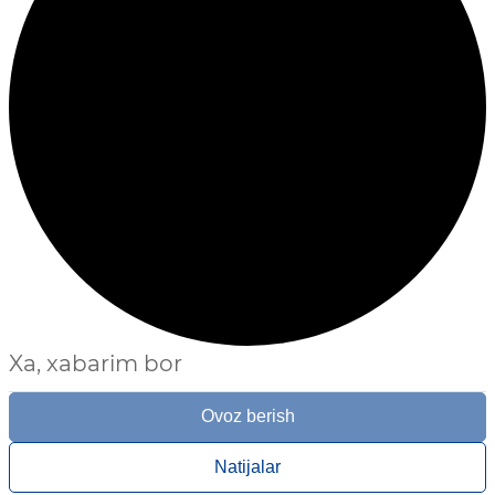
Xa, xabarim bor
Ovoz berish
Natijalar