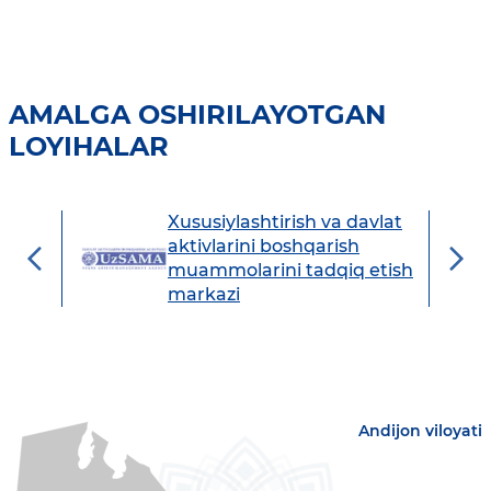
AMALGA OSHIRILAYOTGAN
LOYIHALAR
Xususiylashtirish va davlat
avdo
aktivlarini boshqarish
muammolarini tadqiq etish
markazi
Andijon viloyati