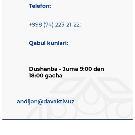
Telefon
:
+998 (74) 223-21-22
;
Qabul kunlari
:
Dushanba - Juma 9:00 dan
18:00 gacha
andijon@davaktiv.uz