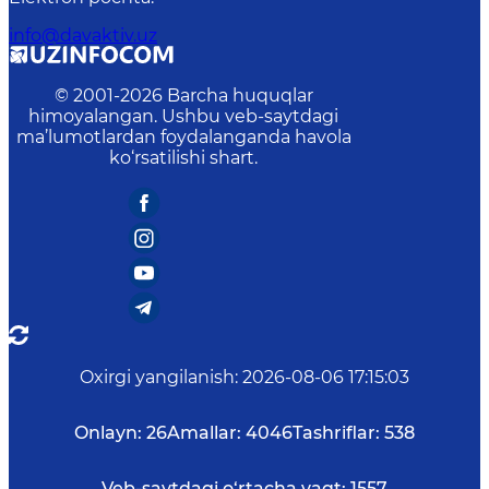
info@davaktiv.uz
© 2001-
2026
Barcha huquqlar
himoyalangan. Ushbu veb-saytdagi
ma’lumotlardan foydalanganda havola
ko‘rsatilishi shart.
Oxirgi yangilanish
:
2026-08-06 17:15:03
Onlayn:
26
Amallar:
4046
Tashriflar:
538
Veb-saytdagi o‘rtacha vaqt:
1557