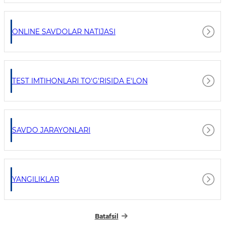
ONLINE SAVDOLAR NATIJASI
TEST IMTIHONLARI TO'G'RISIDA E'LON
SAVDO JARAYONLARI
YANGILIKLAR
Batafsil