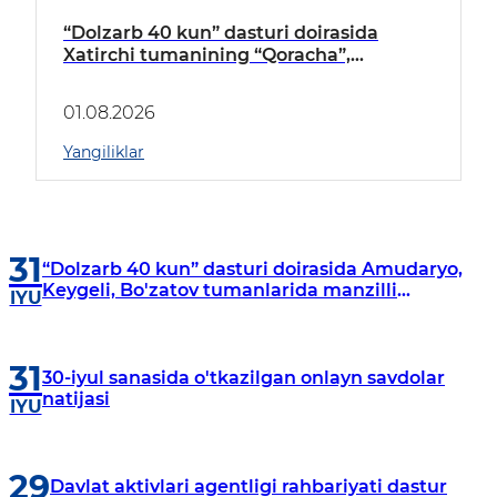
“Dolzarb 40 kun” dasturi doirasida
Xatirchi tumanining “Qoracha”,
“Nayman”, “A.Navoiy” va “Damariq”
mahallalarida manzilli o‘rganishlar olib
01.08.2026
borildi
Yangiliklar
31
“Dolzarb 40 kun” dasturi doirasida Amudaryo,
Keygeli, Bo'zatov tumanlarida manzilli
IYU
o‘rganishlar olib borildi
31
30-iyul sanasida o'tkazilgan onlayn savdolar
natijasi
IYU
29
Davlat aktivlari agentligi rahbariyati dastur