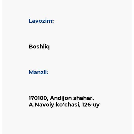
Lavozim
:
Boshliq
Manzil
:
170100, Andijon shahar,
A.Navoiy ko‘chasi, 126-uy