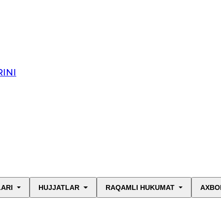
INI
LARI
HUJJATLAR
RAQAMLI HUKUMAT
AXBO