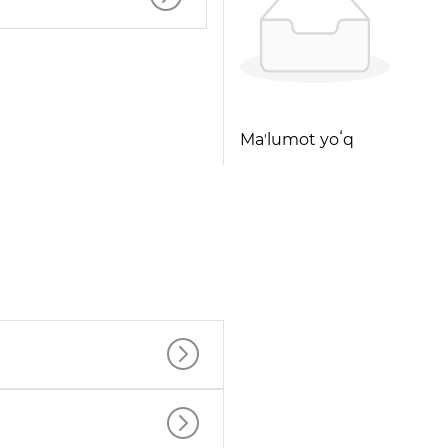
Maʼlumot yoʻq