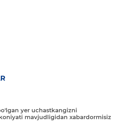
AR
bo'lgan yer uchastkangizni
mkoniyati mavjudligidan xabardormisiz