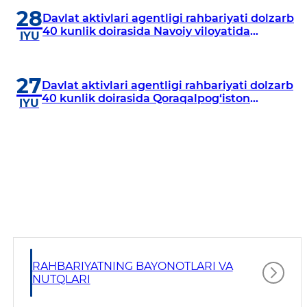
28
Davlat aktivlari agentligi rahbariyati dolzarb
40 kunlik doirasida Navoiy viloyatida
IYU
o‘rganish o‘tkazdi
27
Davlat aktivlari agentligi rahbariyati dolzarb
40 kunlik doirasida Qoraqalpog‘iston
IYU
Respublikasida o‘rganish o‘tkazmoqda
RAHBARIYATNING BAYONOTLARI VA
NUTQLARI