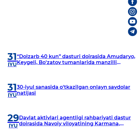
31
“Dolzarb 40 kun” dasturi doirasida Amudaryo,
Keygeli, Bo'zatov tumanlarida manzilli
IYU
o‘rganishlar olib borildi
31
30-iyul sanasida o'tkazilgan onlayn savdolar
natijasi
IYU
29
Davlat aktivlari agentligi rahbariyati dastur
doirasida Navoiy viloyatining Karmana,
IYU
Navbahor, Xatirchi va Nurota tumanlarida
o‘rganish o‘tkazmoqda