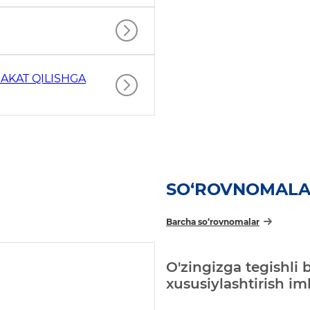
AKAT QILISHGA
SO‘ROVNOMAL
Barcha so‘rovnomalar
O'zingizga tegishli 
xususiylashtirish i