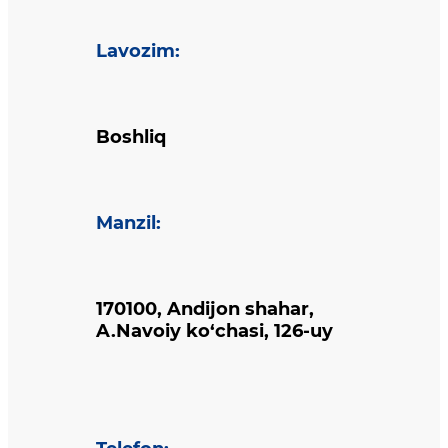
Lavozim
:
Boshliq
Manzil
:
170100, Andijon shahar,
A.Navoiy ko‘chasi, 126-uy