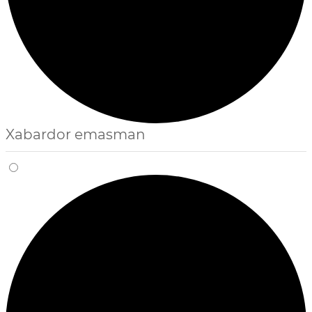
Xabardor emasman