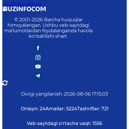
info@davaktiv.uz
© 2001-
2026
Barcha huquqlar
himoyalangan. Ushbu veb-saytdagi
ma’lumotlardan foydalanganda havola
ko‘rsatilishi shart.
Oxirgi yangilanish
:
2026-08-06 17:15:03
Onlayn:
24
Amallar:
5224
Tashriflar:
721
Veb-saytdagi o‘rtacha vaqt:
1556