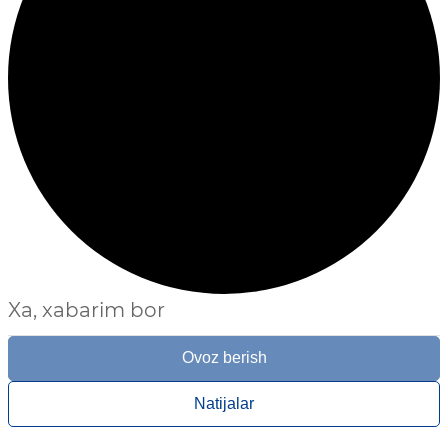
Xa, xabarim bor
Ovoz berish
Natijalar