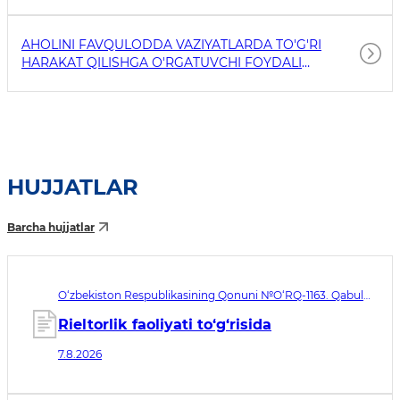
AHOLINI FAVQULODDA VAZIYATLARDA TO'G'RI
HARAKAT QILISHGA O'RGATUVCHI FOYDALI
HAVOLALAR
HUJJATLAR
Barcha hujjatlar
O‘zbekiston Respublikasining Qonuni №O‘RQ-1163. Qabul
qilingan sana 07.08.2026. Kuchga kirish sanasi 08.11.2026
Rieltorlik faoliyati to‘g‘risida
7.8.2026