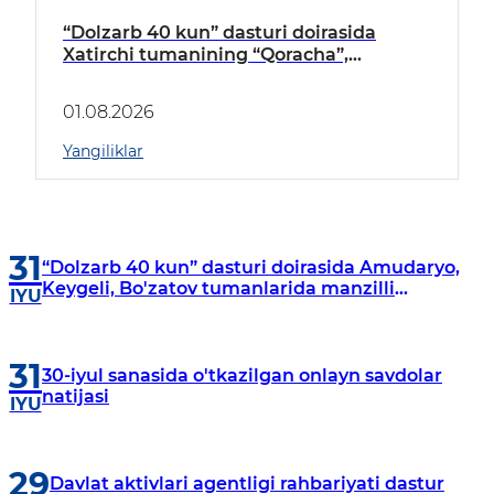
“Dolzarb 40 kun” dasturi doirasida
Xatirchi tumanining “Qoracha”,
“Nayman”, “A.Navoiy” va “Damariq”
mahallalarida manzilli o‘rganishlar olib
01.08.2026
borildi
Yangiliklar
31
“Dolzarb 40 kun” dasturi doirasida Amudaryo,
Keygeli, Bo'zatov tumanlarida manzilli
IYU
o‘rganishlar olib borildi
31
30-iyul sanasida o'tkazilgan onlayn savdolar
natijasi
IYU
29
Davlat aktivlari agentligi rahbariyati dastur