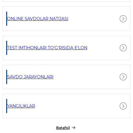
ONLINE SAVDOLAR NATIJASI
TEST IMTIHONLARI TO'G'RISIDA E'LON
SAVDO JARAYONLARI
YANGILIKLAR
Batafsil