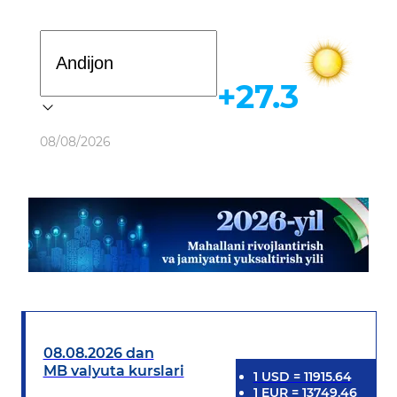
Davlat dasturi
+27.3
Ob-havo
08/08/2026
08.08.2026 dan
MB valyuta kurslari
1
USD
=
11915.64
1
EUR
=
13749.46