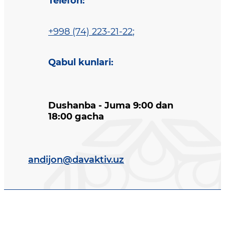
Telefon
:
+998 (74) 223-21-22
;
Qabul kunlari
:
Dushanba - Juma 9:00 dan
18:00 gacha
andijon@davaktiv.uz