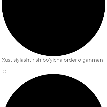
Xususiylashtirish bo'yicha order olganman