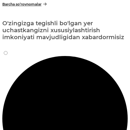
Barcha so‘rovnomalar
O'zingizga tegishli bo'lgan yer
uchastkangizni xususiylashtirish
imkoniyati mavjudligidan xabardormisiz