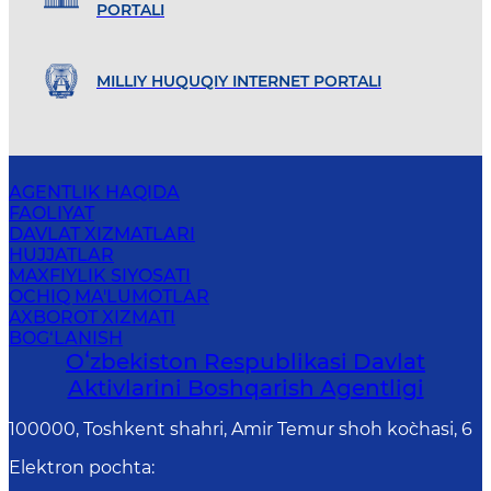
PORTALI
MILLIY HUQUQIY INTERNET PORTALI
AGENTLIK HAQIDA
FAOLIYAT
DAVLAT XIZMATLARI
HUJJATLAR
MAXFIYLIK SIYOSATI
OCHIQ MA'LUMOTLAR
AXBOROT XIZMATI
BOG‘LANISH
Oʻzbekiston Respublikasi Davlat
Aktivlarini Boshqarish Agentligi
100000, Toshkent shahri, Amir Temur shoh ko`chasi, 6
Elektron pochta
: