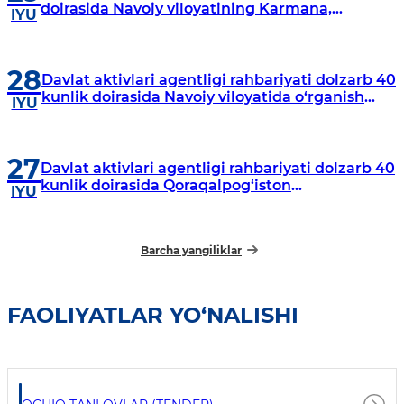
doirasida Navoiy viloyatining Karmana,
IYU
Navbahor, Xatirchi va Nurota tumanlarida
o‘rganish o‘tkazmoqda
28
Davlat aktivlari agentligi rahbariyati dolzarb 40
kunlik doirasida Navoiy viloyatida o‘rganish
IYU
o‘tkazdi
27
Davlat aktivlari agentligi rahbariyati dolzarb 40
kunlik doirasida Qoraqalpog‘iston
IYU
Respublikasida o‘rganish o‘tkazmoqda
Barcha yangiliklar
FAOLIYATLAR YO‘NALISHI