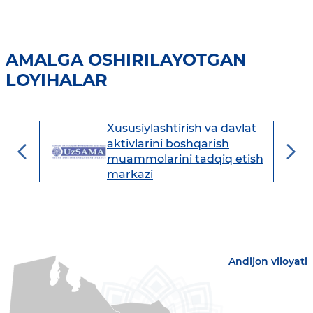
AMALGA OSHIRILAYOTGAN
LOYIHALAR
Xususiylashtirish va davlat
avdo
aktivlarini boshqarish
muammolarini tadqiq etish
markazi
Andijon viloyati