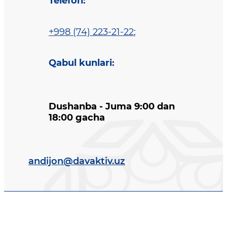
Telefon
:
+998 (74) 223-21-22
;
Qabul kunlari
:
Dushanba - Juma 9:00 dan
18:00 gacha
andijon@davaktiv.uz