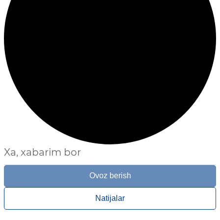
Xa, xabarim bor
Ovoz berish
Natijalar