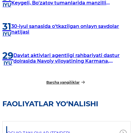
Keygeli, Bo'zatov tumanlarida manzilli
IYU
o‘rganishlar olib borildi
31
30-iyul sanasida o'tkazilgan onlayn savdolar
natijasi
IYU
29
Davlat aktivlari agentligi rahbariyati dastur
doirasida Navoiy viloyatining Karmana,
IYU
Navbahor, Xatirchi va Nurota tumanlarida
o‘rganish o‘tkazmoqda
Barcha yangiliklar
FAOLIYATLAR YO‘NALISHI