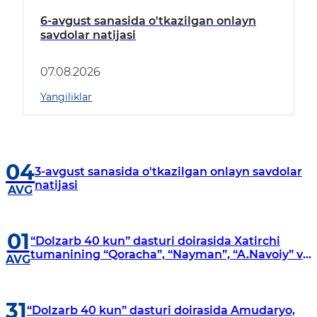
6-avgust sanasida o'tkazilgan onlayn
savdolar natijasi
07.08.2026
Yangiliklar
04
3-avgust sanasida o'tkazilgan onlayn savdolar
natijasi
AVG
01
“Dolzarb 40 kun” dasturi doirasida Xatirchi
tumanining “Qoracha”, “Nayman”, “A.Navoiy” va
AVG
“Damariq” mahallalarida manzilli o‘rganishlar
olib borildi
31
“Dolzarb 40 kun” dasturi doirasida Amudaryo,