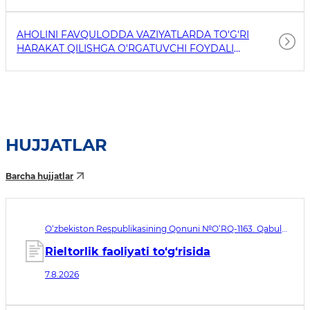
AHOLINI FAVQULODDA VAZIYATLARDA TO'G'RI
HARAKAT QILISHGA O'RGATUVCHI FOYDALI
HAVOLALAR
HUJJATLAR
Barcha hujjatlar
O‘zbekiston Respublikasining Qonuni №O‘RQ-1163. Qabul
qilingan sana 07.08.2026. Kuchga kirish sanasi 08.11.2026
Rieltorlik faoliyati to‘g‘risida
7.8.2026