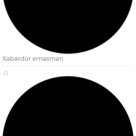
Xabardor emasman