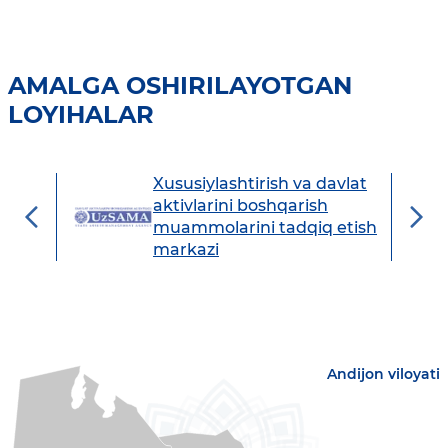
AMALGA OSHIRILAYOTGAN
LOYIHALAR
Xususiylashtirish va davlat
avdo
aktivlarini boshqarish
muammolarini tadqiq etish
markazi
Andijon viloyati