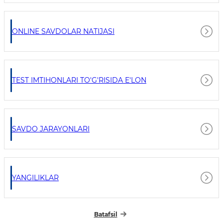
ONLINE SAVDOLAR NATIJASI
TEST IMTIHONLARI TO'G'RISIDA E'LON
SAVDO JARAYONLARI
YANGILIKLAR
Batafsil