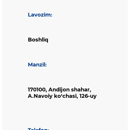
Lavozim
:
Boshliq
Manzil
:
170100, Andijon shahar,
A.Navoiy ko‘chasi, 126-uy