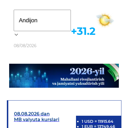
Davlat dasturi
+31.2
Ob-havo
08/08/2026
08.08.2026 dan
MB valyuta kurslari
1
USD
=
11915.64
1
EUR
=
13749.46