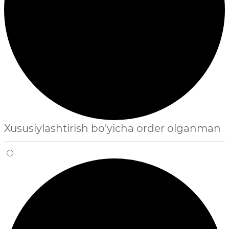
Xususiylashtirish bo'yicha order olganman