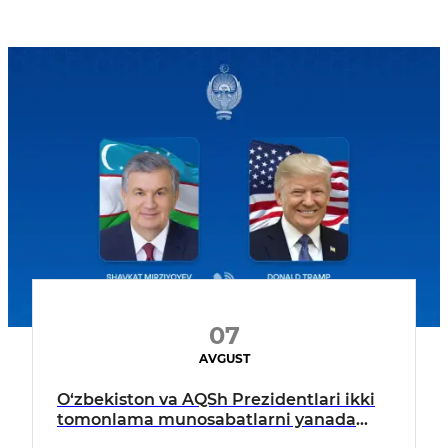
07
AVGUST
O‘zbekiston va AQSh Prezidentlari ikki
tomonlama munosabatlarni yanada
mustahkamlash istiqbollarini