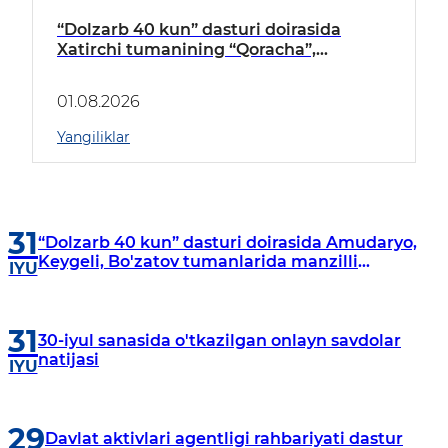
“Dolzarb 40 kun” dasturi doirasida
Xatirchi tumanining “Qoracha”,
“Nayman”, “A.Navoiy” va “Damariq”
mahallalarida manzilli o‘rganishlar olib
01.08.2026
borildi
Yangiliklar
31
“Dolzarb 40 kun” dasturi doirasida Amudaryo,
Keygeli, Bo'zatov tumanlarida manzilli
IYU
o‘rganishlar olib borildi
31
30-iyul sanasida o'tkazilgan onlayn savdolar
natijasi
IYU
29
Davlat aktivlari agentligi rahbariyati dastur