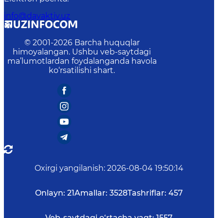
info@davaktiv.uz
© 2001-
2026
Barcha huquqlar
himoyalangan. Ushbu veb-saytdagi
ma’lumotlardan foydalanganda havola
ko‘rsatilishi shart.
Oxirgi yangilanish
:
2026-08-04 19:50:14
Onlayn:
21
Amallar:
3528
Tashriflar:
457
Veb-saytdagi o‘rtacha vaqt:
1557