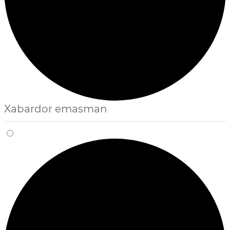
Xabardor emasman