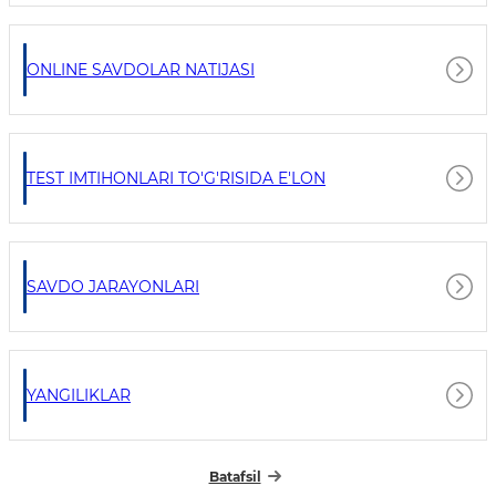
ONLINE SAVDOLAR NATIJASI
TEST IMTIHONLARI TO'G'RISIDA E'LON
SAVDO JARAYONLARI
YANGILIKLAR
Batafsil