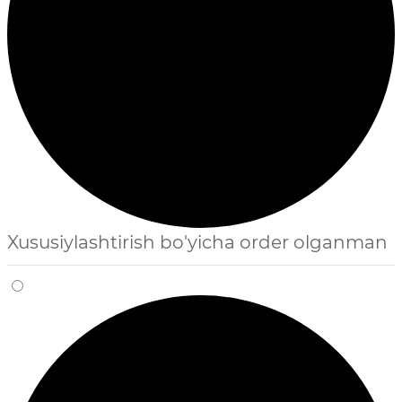
Xususiylashtirish bo'yicha order olganman