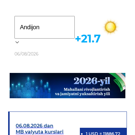
Davlat dasturi
+21.7
Ob-havo
06/08/2026
06.08.2026 dan
MB valyuta kurslari
1
USD
=
11886.72