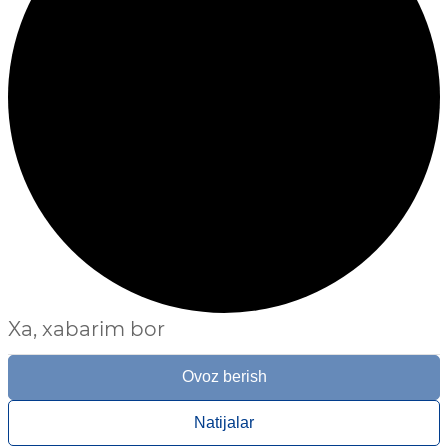
Xa, xabarim bor
Ovoz berish
Natijalar