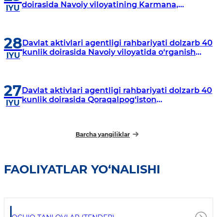
doirasida Navoiy viloyatining Karmana,
IYU
Navbahor, Xatirchi va Nurota tumanlarida
o‘rganish o‘tkazmoqda
28
Davlat aktivlari agentligi rahbariyati dolzarb 40
kunlik doirasida Navoiy viloyatida o‘rganish
IYU
o‘tkazdi
27
Davlat aktivlari agentligi rahbariyati dolzarb 40
kunlik doirasida Qoraqalpog‘iston
IYU
Respublikasida o‘rganish o‘tkazmoqda
Barcha yangiliklar
FAOLIYATLAR YO‘NALISHI