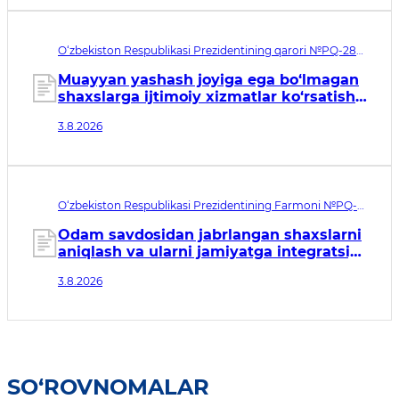
O‘zbekiston Respublikasi Prezidentining qarori №PQ-288.
Qabul qilingan sana 03.08.2026. Kuchga kirish sanasi
04.08.2026
Muayyan yashash joyiga ega bo‘lmagan
shaxslarga ijtimoiy xizmatlar ko‘rsatish
tizimini takomillashtirish to‘g‘risida
3.8.2026
O‘zbekiston Respublikasi Prezidentining Farmoni №PQ-
146. Qabul qilingan sana 03.08.2026. Kuchga kirish sanasi
04.08.2026
Odam savdosidan jabrlangan shaxslarni
aniqlash va ularni jamiyatga integratsiya
qilish tizimini tubdan
3.8.2026
takomillashtirishga qaratilgan
qo‘shimcha chora-tadbirlar to‘g‘risida
SO‘ROVNOMALAR