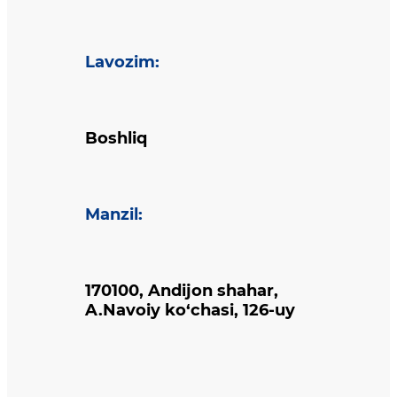
Lavozim
:
Boshliq
Manzil
:
170100, Andijon shahar,
A.Navoiy ko‘chasi, 126-uy