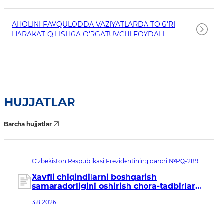
AHOLINI FAVQULODDA VAZIYATLARDA TO'G'RI
HARAKAT QILISHGA O'RGATUVCHI FOYDALI
HAVOLALAR
HUJJATLAR
Barcha hujjatlar
O‘zbekiston Respublikasi Prezidentining qarori №PQ-289.
Qabul qilingan sana 03.08.2026. Kuchga kirish sanasi
04.08.2026
Xavfli chiqindilarni boshqarish
samaradorligini oshirish chora-tadbirlari
to‘g‘risida
3.8.2026