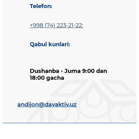
Telefon
:
+998 (74) 223-21-22
;
Qabul kunlari
:
Dushanba - Juma 9:00 dan
18:00 gacha
andijon@davaktiv.uz