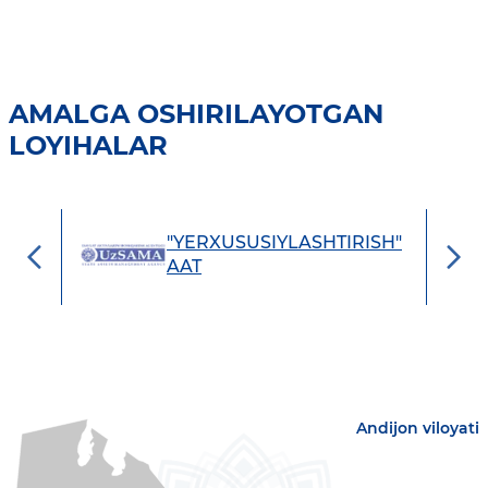
AMALGA OSHIRILAYOTGAN
LOYIHALAR
vlat
"YERXUSUSIYLASHTIRISH"
AAT
etish
Andijon viloyati