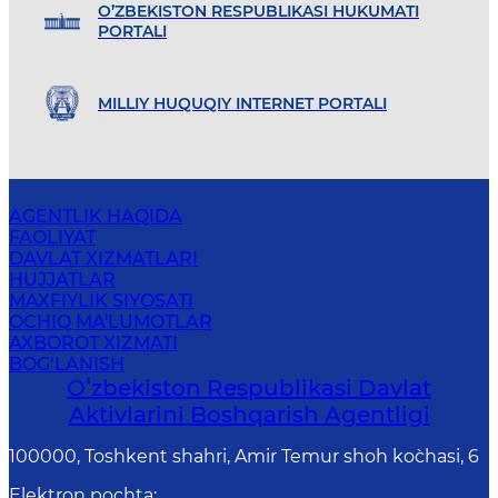
O’ZBEKISTON RESPUBLIKASI HUKUMATI
PORTALI
MILLIY HUQUQIY INTERNET PORTALI
AGENTLIK HAQIDA
FAOLIYAT
DAVLAT XIZMATLARI
HUJJATLAR
MAXFIYLIK SIYOSATI
OCHIQ MA'LUMOTLAR
AXBOROT XIZMATI
BOG‘LANISH
Oʻzbekiston Respublikasi Davlat
Aktivlarini Boshqarish Agentligi
100000, Toshkent shahri, Amir Temur shoh ko`chasi, 6
Elektron pochta
: