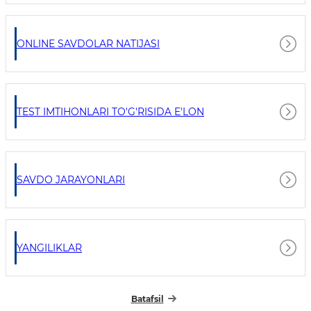
ONLINE SAVDOLAR NATIJASI
TEST IMTIHONLARI TO'G'RISIDA E'LON
SAVDO JARAYONLARI
YANGILIKLAR
Batafsil