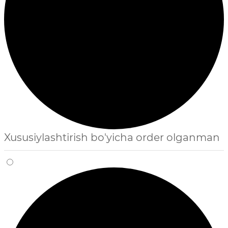
Xususiylashtirish bo'yicha order olganman