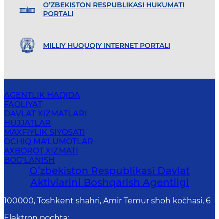
O’ZBEKISTON RESPUBLIKASI HUKUMATI
PORTALI
MILLIY HUQUQIY INTERNET PORTALI
AGENTLIK HAQIDA
FAOLIYAT
DAVLAT XIZMATLARI
HUJJATLAR
MAXFIYLIK SIYOSATI
OCHIQ MA'LUMOTLAR
AXBOROT XIZMATI
BOG‘LANISH
Oʻzbekiston Respublikasi Davlat
Aktivlarini Boshqarish Agentligi
100000, Toshkent shahri, Amir Temur shoh ko`chasi, 6
Elektron pochta
: