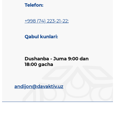
Telefon
:
+998 (74) 223-21-22
;
Qabul kunlari
:
Dushanba - Juma 9:00 dan
18:00 gacha
andijon@davaktiv.uz