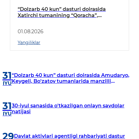
“Dolzarb 40 kun” dasturi doirasida
Xatirchi tumanining “Qoracha”,
“Nayman”, “A.Navoiy” va “Damariq”
mahallalarida manzilli o‘rganishlar olib
01.08.2026
borildi
Yangiliklar
31
“Dolzarb 40 kun” dasturi doirasida Amudaryo,
Keygeli, Bo'zatov tumanlarida manzilli
IYU
o‘rganishlar olib borildi
31
30-iyul sanasida o'tkazilgan onlayn savdolar
natijasi
IYU
29
Davlat aktivlari agentligi rahbariyati dastur