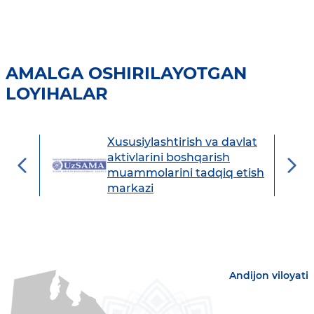
AMALGA OSHIRILAYOTGAN
LOYIHALAR
Xususiylashtirish va davlat
avdo
aktivlarini boshqarish
muammolarini tadqiq etish
markazi
Andijon viloyati