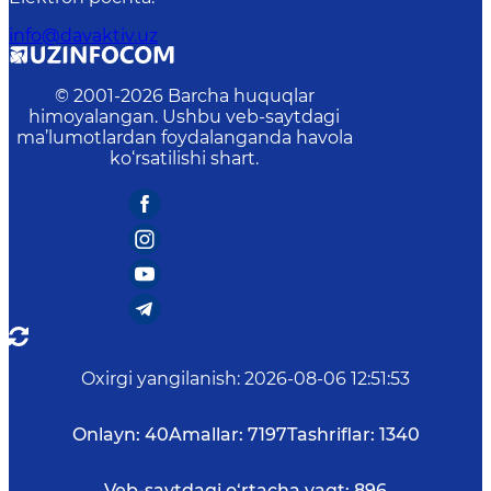
info@davaktiv.uz
© 2001-
2026
Barcha huquqlar
himoyalangan. Ushbu veb-saytdagi
ma’lumotlardan foydalanganda havola
ko‘rsatilishi shart.
Oxirgi yangilanish
:
2026-08-06 12:51:53
Onlayn:
40
Amallar:
7197
Tashriflar:
1340
Veb-saytdagi o‘rtacha vaqt:
896