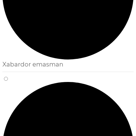
Xabardor emasman