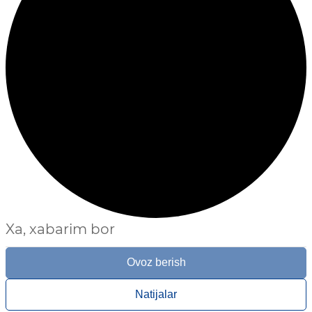
Xa, xabarim bor
Ovoz berish
Natijalar