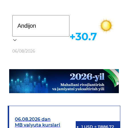
Davlat dasturi
+30.7
Ob-havo
06/08/2026
06.08.2026 dan
MB valyuta kurslari
1
USD
=
11886.72