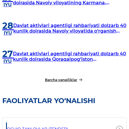
doirasida Navoiy viloyatining Karmana,
IYU
Navbahor, Xatirchi va Nurota tumanlarida
o‘rganish o‘tkazmoqda
28
Davlat aktivlari agentligi rahbariyati dolzarb 40
kunlik doirasida Navoiy viloyatida o‘rganish
IYU
o‘tkazdi
27
Davlat aktivlari agentligi rahbariyati dolzarb 40
kunlik doirasida Qoraqalpog‘iston
IYU
Respublikasida o‘rganish o‘tkazmoqda
Barcha yangiliklar
FAOLIYATLAR YO‘NALISHI