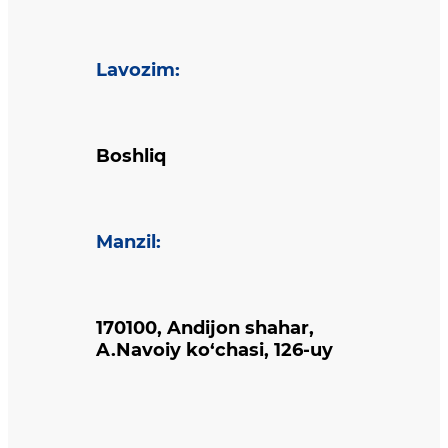
Lavozim
:
Boshliq
Manzil
:
170100, Andijon shahar,
A.Navoiy ko‘chasi, 126-uy