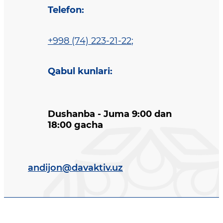
Telefon
:
+998 (74) 223-21-22
;
Qabul kunlari
:
Dushanba - Juma 9:00 dan
18:00 gacha
andijon@davaktiv.uz