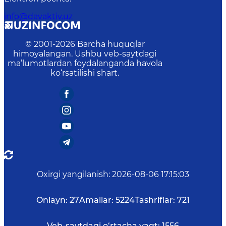
info@davaktiv.uz
© 2001-
2026
Barcha huquqlar
himoyalangan. Ushbu veb-saytdagi
ma’lumotlardan foydalanganda havola
ko‘rsatilishi shart.
Oxirgi yangilanish
:
2026-08-06 17:15:03
Onlayn:
27
Amallar:
5224
Tashriflar:
721
Veb-saytdagi o‘rtacha vaqt:
1556