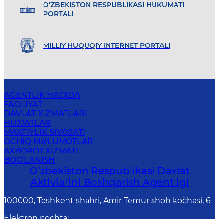
O’ZBEKISTON RESPUBLIKASI HUKUMATI
PORTALI
MILLIY HUQUQIY INTERNET PORTALI
AGENTLIK HAQIDA
FAOLIYAT
DAVLAT XIZMATLARI
HUJJATLAR
MAXFIYLIK SIYOSATI
OCHIQ MA'LUMOTLAR
AXBOROT XIZMATI
BOG‘LANISH
Oʻzbekiston Respublikasi Davlat
Aktivlarini Boshqarish Agentligi
100000, Toshkent shahri, Amir Temur shoh ko`chasi, 6
Elektron pochta
: