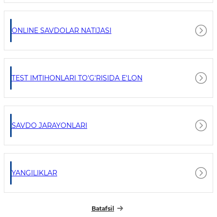
ONLINE SAVDOLAR NATIJASI
TEST IMTIHONLARI TO'G'RISIDA E'LON
SAVDO JARAYONLARI
YANGILIKLAR
Batafsil