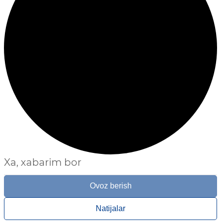
Xa, xabarim bor
Ovoz berish
Natijalar