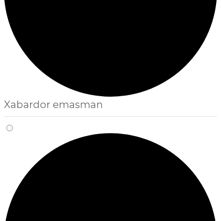
Xabardor emasman