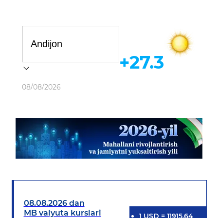
Davlat dasturi
+27.3
Ob-havo
08/08/2026
08.08.2026 dan
MB valyuta kurslari
1
USD
=
11915.64