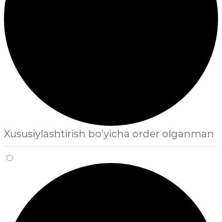
Xususiylashtirish bo'yicha order olganman