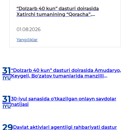
“Dolzarb 40 kun” dasturi doirasida
Xatirchi tumanining “Qoracha”,
“Nayman”, “A.Navoiy” va “Damariq”
mahallalarida manzilli o‘rganishlar olib
01.08.2026
borildi
Yangiliklar
31
“Dolzarb 40 kun” dasturi doirasida Amudaryo,
Keygeli, Bo'zatov tumanlarida manzilli
IYU
o‘rganishlar olib borildi
31
30-iyul sanasida o'tkazilgan onlayn savdolar
natijasi
IYU
29
Davlat aktivlari agentligi rahbariyati dastur