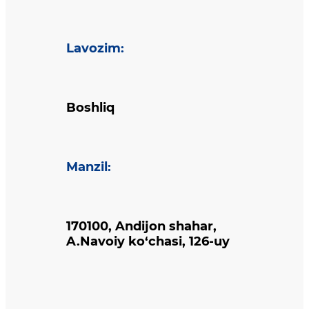
Lavozim
:
Boshliq
Manzil
:
170100, Andijon shahar,
A.Navoiy ko‘chasi, 126-uy