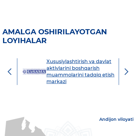
AMALGA OSHIRILAYOTGAN
LOYIHALAR
Xususiylashtirish va davlat
avdo
aktivlarini boshqarish
muammolarini tadqiq etish
markazi
Andijon viloyati