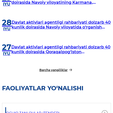
doirasida Navoiy viloyatining Karmana,
IYU
Navbahor, Xatirchi va Nurota tumanlarida
o‘rganish o‘tkazmoqda
28
Davlat aktivlari agentligi rahbariyati dolzarb 40
kunlik doirasida Navoiy viloyatida o‘rganish
IYU
o‘tkazdi
27
Davlat aktivlari agentligi rahbariyati dolzarb 40
kunlik doirasida Qoraqalpog‘iston
IYU
Respublikasida o‘rganish o‘tkazmoqda
Barcha yangiliklar
FAOLIYATLAR YO‘NALISHI