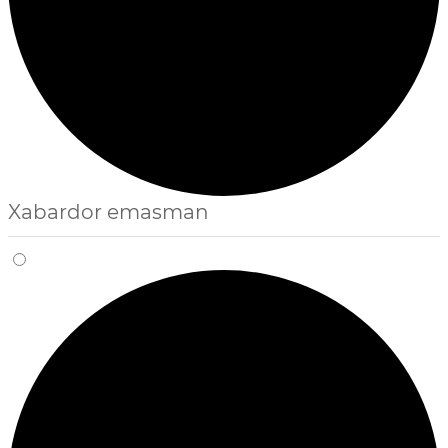
Xabardor emasman