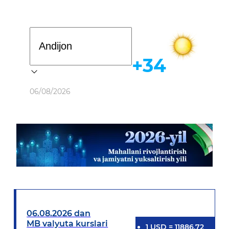
Davlat dasturi
+34
Ob-havo
06/08/2026
06.08.2026 dan
MB valyuta kurslari
1
USD
=
11886.72