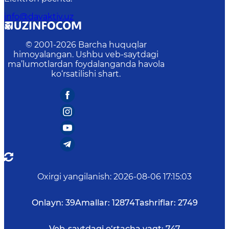
info@davaktiv.uz
© 2001-
2026
Barcha huquqlar
himoyalangan. Ushbu veb-saytdagi
ma’lumotlardan foydalanganda havola
ko‘rsatilishi shart.
Oxirgi yangilanish
:
2026-08-06 17:15:03
Onlayn:
39
Amallar:
12874
Tashriflar:
2749
Veb-saytdagi o‘rtacha vaqt:
747