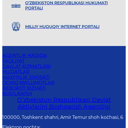
O’ZBEKISTON RESPUBLIKASI HUKUMATI
PORTALI
MILLIY HUQUQIY INTERNET PORTALI
AGENTLIK HAQIDA
FAOLIYAT
DAVLAT XIZMATLARI
HUJJATLAR
MAXFIYLIK SIYOSATI
OCHIQ MA'LUMOTLAR
AXBOROT XIZMATI
BOG‘LANISH
Oʻzbekiston Respublikasi Davlat
Aktivlarini Boshqarish Agentligi
100000, Toshkent shahri, Amir Temur shoh ko`chasi, 6
Elektron pochta
: