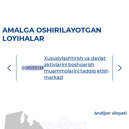
AMALGA OSHIRILAYOTGAN
LOYIHALAR
Xususiylashtirish va davlat
avdo
aktivlarini boshqarish
muammolarini tadqiq etish
markazi
Andijon viloyati