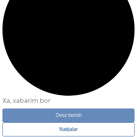
Xa, xabarim bor
Ovoz berish
Natijalar