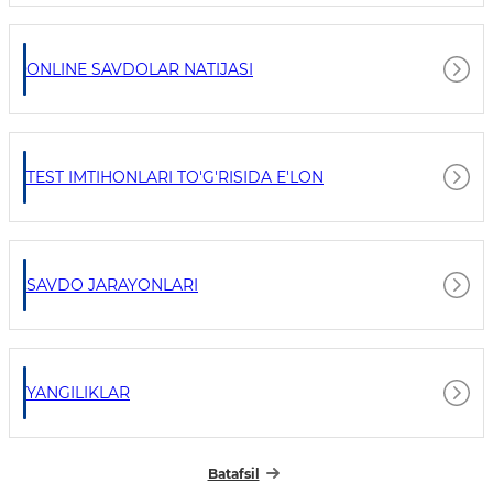
ONLINE SAVDOLAR NATIJASI
TEST IMTIHONLARI TO'G'RISIDA E'LON
SAVDO JARAYONLARI
YANGILIKLAR
Batafsil