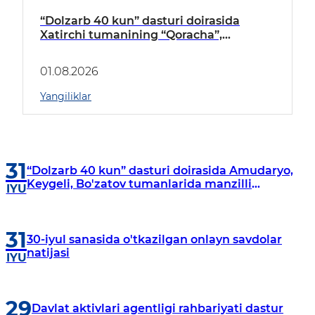
“Dolzarb 40 kun” dasturi doirasida
Xatirchi tumanining “Qoracha”,
“Nayman”, “A.Navoiy” va “Damariq”
mahallalarida manzilli o‘rganishlar olib
01.08.2026
borildi
Yangiliklar
31
“Dolzarb 40 kun” dasturi doirasida Amudaryo,
Keygeli, Bo'zatov tumanlarida manzilli
IYU
o‘rganishlar olib borildi
31
30-iyul sanasida o'tkazilgan onlayn savdolar
natijasi
IYU
29
Davlat aktivlari agentligi rahbariyati dastur