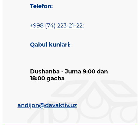
Telefon
:
+998 (74) 223-21-22
;
Qabul kunlari
:
Dushanba - Juma 9:00 dan
18:00 gacha
andijon@davaktiv.uz