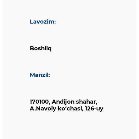
Lavozim
:
Boshliq
Manzil
:
170100, Andijon shahar,
A.Navoiy ko‘chasi, 126-uy