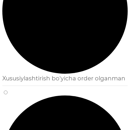
Xususiylashtirish bo'yicha order olganman