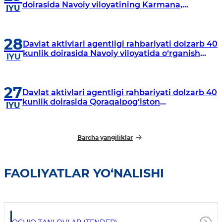
doirasida Navoiy viloyatining Karmana,
IYU
Navbahor, Xatirchi va Nurota tumanlarida
o‘rganish o‘tkazmoqda
28
Davlat aktivlari agentligi rahbariyati dolzarb 40
kunlik doirasida Navoiy viloyatida o‘rganish
IYU
o‘tkazdi
27
Davlat aktivlari agentligi rahbariyati dolzarb 40
kunlik doirasida Qoraqalpog‘iston
IYU
Respublikasida o‘rganish o‘tkazmoqda
Barcha yangiliklar
FAOLIYATLAR YO‘NALISHI