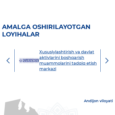
AMALGA OSHIRILAYOTGAN
LOYIHALAR
Xususiylashtirish va davlat
avdo
aktivlarini boshqarish
muammolarini tadqiq etish
markazi
Andijon viloyati