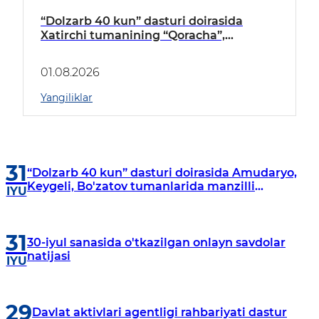
“Dolzarb 40 kun” dasturi doirasida
Xatirchi tumanining “Qoracha”,
“Nayman”, “A.Navoiy” va “Damariq”
mahallalarida manzilli o‘rganishlar olib
01.08.2026
borildi
Yangiliklar
31
“Dolzarb 40 kun” dasturi doirasida Amudaryo,
Keygeli, Bo'zatov tumanlarida manzilli
IYU
o‘rganishlar olib borildi
31
30-iyul sanasida o'tkazilgan onlayn savdolar
natijasi
IYU
29
Davlat aktivlari agentligi rahbariyati dastur