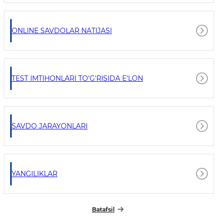
ONLINE SAVDOLAR NATIJASI
TEST IMTIHONLARI TO'G'RISIDA E'LON
SAVDO JARAYONLARI
YANGILIKLAR
Batafsil