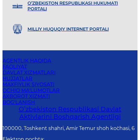
O’ZBEKISTON RESPUBLIKASI HUKUMATI
PORTALI
MILLIY HUQUQIY INTERNET PORTALI
AGENTLIK HAQIDA
FAOLIYAT
DAVLAT XIZMATLARI
HUJJATLAR
MAXFIYLIK SIYOSATI
OCHIQ MA'LUMOTLAR
AXBOROT XIZMATI
BOG‘LANISH
Oʻzbekiston Respublikasi Davlat
Aktivlarini Boshqarish Agentligi
100000, Toshkent shahri, Amir Temur shoh ko`chasi, 6
Elektron pochta
: