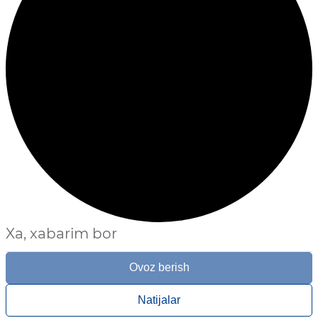
Xa, xabarim bor
Ovoz berish
Natijalar