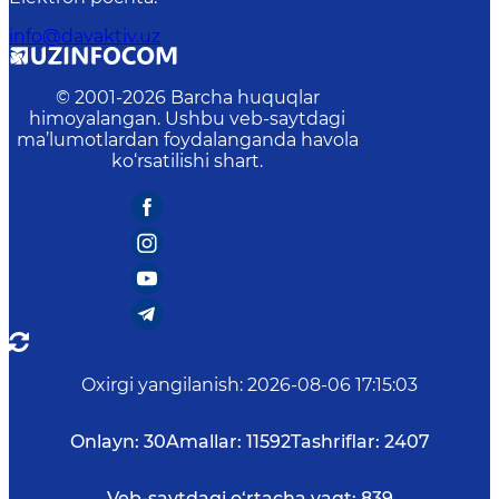
info@davaktiv.uz
© 2001-
2026
Barcha huquqlar
himoyalangan. Ushbu veb-saytdagi
ma’lumotlardan foydalanganda havola
ko‘rsatilishi shart.
Oxirgi yangilanish
:
2026-08-06 17:15:03
Onlayn:
30
Amallar:
11592
Tashriflar:
2407
Veb-saytdagi o‘rtacha vaqt:
839