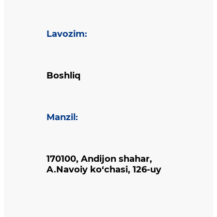
Lavozim
:
Boshliq
Manzil
:
170100, Andijon shahar,
A.Navoiy ko‘chasi, 126-uy