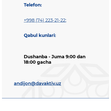
Telefon
:
+998 (74) 223-21-22
;
Qabul kunlari
:
Dushanba - Juma 9:00 dan
18:00 gacha
andijon@davaktiv.uz