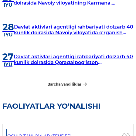
doirasida Navoiy viloyatining Karmana,
IYU
Navbahor, Xatirchi va Nurota tumanlarida
o‘rganish o‘tkazmoqda
28
Davlat aktivlari agentligi rahbariyati dolzarb 40
kunlik doirasida Navoiy viloyatida o‘rganish
IYU
o‘tkazdi
27
Davlat aktivlari agentligi rahbariyati dolzarb 40
kunlik doirasida Qoraqalpog‘iston
IYU
Respublikasida o‘rganish o‘tkazmoqda
Barcha yangiliklar
FAOLIYATLAR YO‘NALISHI