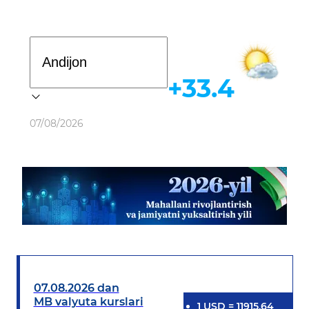
Davlat dasturi
+33.4
Ob-havo
07/08/2026
07.08.2026 dan
MB valyuta kurslari
1
USD
=
11915.64