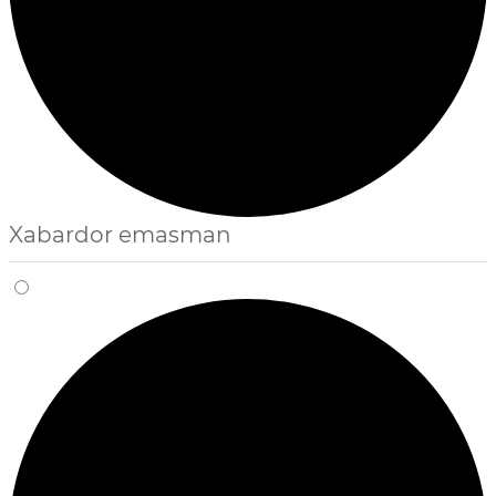
Xabardor emasman