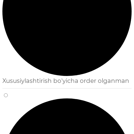
Xususiylashtirish bo'yicha order olganman