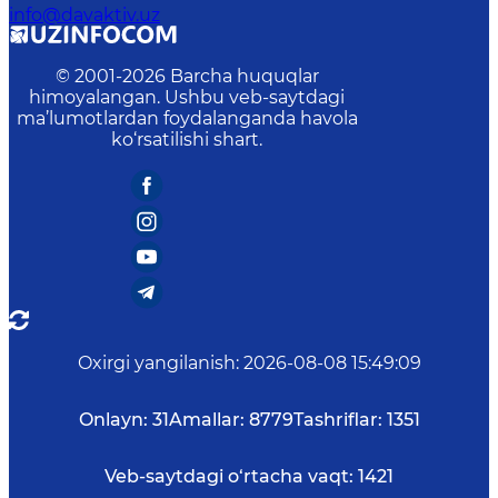
info@davaktiv.uz
© 2001-
2026
Barcha huquqlar
himoyalangan. Ushbu veb-saytdagi
ma’lumotlardan foydalanganda havola
ko‘rsatilishi shart.
Oxirgi yangilanish
:
2026-08-08 15:49:09
Onlayn:
31
Amallar:
8779
Tashriflar:
1351
Veb-saytdagi o‘rtacha vaqt:
1421