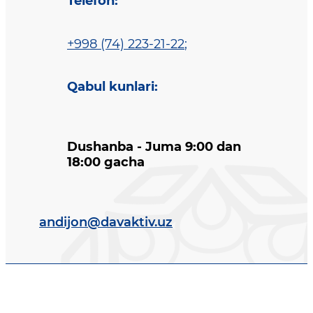
Telefon
:
+998 (74) 223-21-22
;
Qabul kunlari
:
Dushanba - Juma 9:00 dan
18:00 gacha
andijon@davaktiv.uz