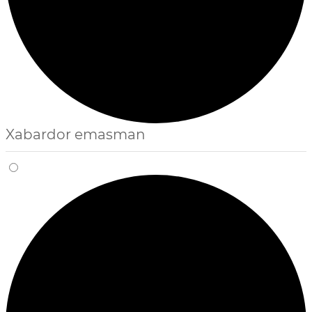
Xabardor emasman