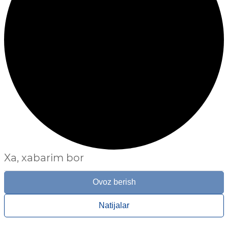
Xa, xabarim bor
Ovoz berish
Natijalar