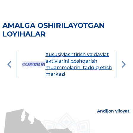
AMALGA OSHIRILAYOTGAN
LOYIHALAR
Xususiylashtirish va davlat
avdo
aktivlarini boshqarish
muammolarini tadqiq etish
markazi
Andijon viloyati