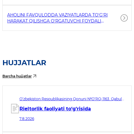
AHOLINI FAVQULODDA VAZIYATLARDA TO'G'RI
HARAKAT QILISHGA O'RGATUVCHI FOYDALI
HAVOLALAR
HUJJATLAR
Barcha hujjatlar
O‘zbekiston Respublikasining Qonuni №O‘RQ-1163. Qabul
qilingan sana 07.08.2026. Kuchga kirish sanasi 08.11.2026
Rieltorlik faoliyati to‘g‘risida
7.8.2026