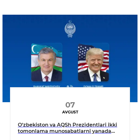
07
AVGUST
O‘zbekiston va AQSh Prezidentlari ikki
tomonlama munosabatlarni yanada
mustahkamlash istiqbollarini