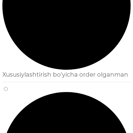
Xususiylashtirish bo'yicha order olganman