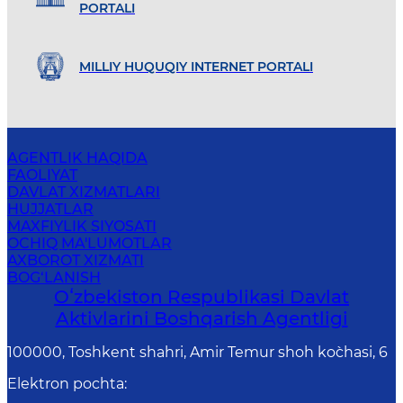
PORTALI
MILLIY HUQUQIY INTERNET PORTALI
AGENTLIK HAQIDA
FAOLIYAT
DAVLAT XIZMATLARI
HUJJATLAR
MAXFIYLIK SIYOSATI
OCHIQ MA'LUMOTLAR
AXBOROT XIZMATI
BOG‘LANISH
Oʻzbekiston Respublikasi Davlat
Aktivlarini Boshqarish Agentligi
100000, Toshkent shahri, Amir Temur shoh ko`chasi, 6
Elektron pochta
: