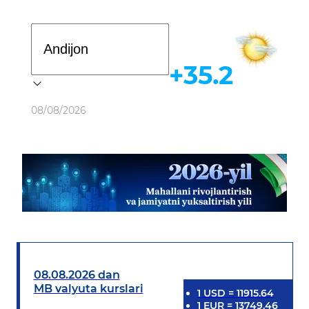
Davlat dasturi
+35.2
Ob-havo
08/08/2026
08.08.2026 dan
MB valyuta kurslari
1
USD
=
11915.64
1
EUR
=
13749.46