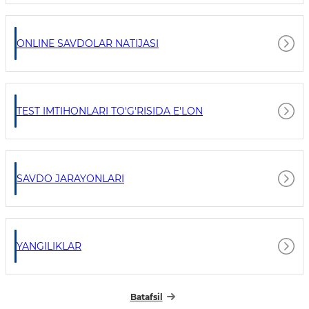
ONLINE SAVDOLAR NATIJASI
TEST IMTIHONLARI TO'G'RISIDA E'LON
SAVDO JARAYONLARI
YANGILIKLAR
Batafsil