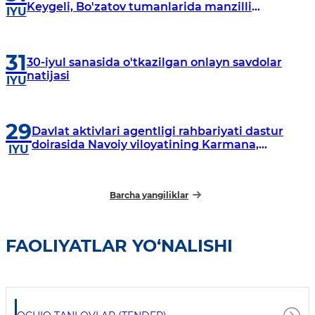
Keygeli, Bo'zatov tumanlarida manzilli
IYU
o‘rganishlar olib borildi
31
30-iyul sanasida o'tkazilgan onlayn savdolar
natijasi
IYU
29
Davlat aktivlari agentligi rahbariyati dastur
doirasida Navoiy viloyatining Karmana,
IYU
Navbahor, Xatirchi va Nurota tumanlarida
o‘rganish o‘tkazmoqda
Barcha yangiliklar
FAOLIYATLAR YO‘NALISHI