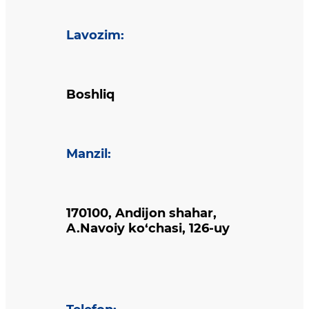
Lavozim
:
Boshliq
Manzil
:
170100, Andijon shahar,
A.Navoiy ko‘chasi, 126-uy