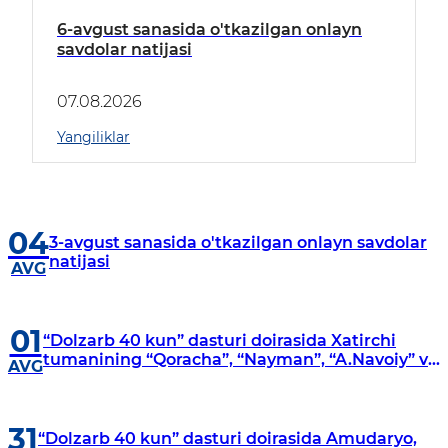
6-avgust sanasida o'tkazilgan onlayn
savdolar natijasi
07.08.2026
Yangiliklar
04
3-avgust sanasida o'tkazilgan onlayn savdolar
natijasi
AVG
01
“Dolzarb 40 kun” dasturi doirasida Xatirchi
tumanining “Qoracha”, “Nayman”, “A.Navoiy” va
AVG
“Damariq” mahallalarida manzilli o‘rganishlar
olib borildi
31
“Dolzarb 40 kun” dasturi doirasida Amudaryo,