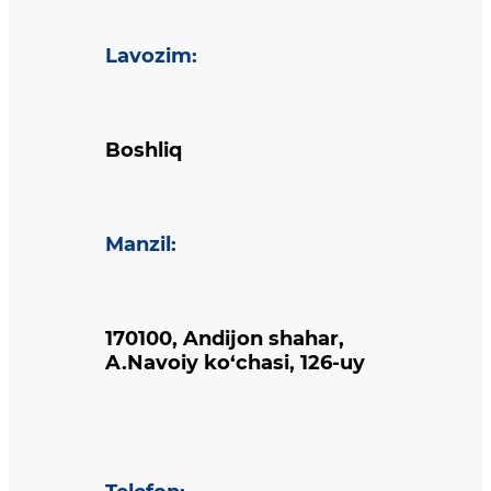
Lavozim
:
Boshliq
Manzil
:
170100, Andijon shahar,
A.Navoiy ko‘chasi, 126-uy