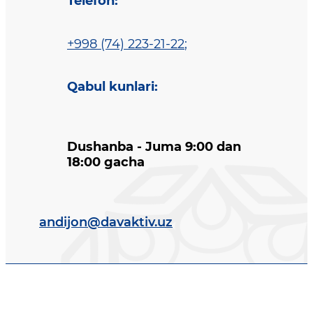
Telefon
:
+998 (74) 223-21-22
;
Qabul kunlari
:
Dushanba - Juma 9:00 dan
18:00 gacha
andijon@davaktiv.uz