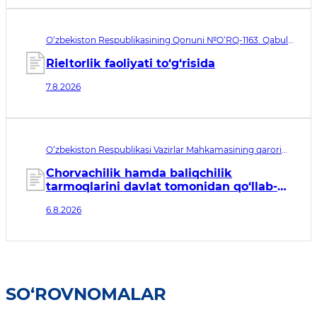
O‘zbekiston Respublikasining Qonuni №O‘RQ-1163. Qabul
qilingan sana 07.08.2026. Kuchga kirish sanasi 08.11.2026
Rieltorlik faoliyati to‘g‘risida
7.8.2026
O‘zbekiston Respublikasi Vazirlar Mahkamasining qarori
№435. Qabul qilingan sana 06.08.2026. Kuchga kirish
sanasi 07.08.2026
Chorvachilik hamda baliqchilik
tarmoqlarini davlat tomonidan qo‘llab-
quvvatlashning qo‘shimcha chora-
6.8.2026
tadbirlari to‘g‘risida
SO‘ROVNOMALAR