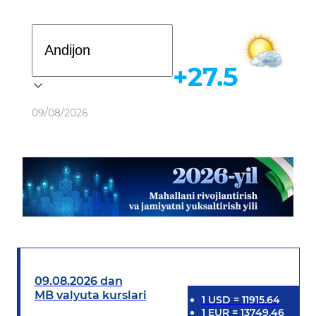
Davlat dasturi
+27.5
Ob-havo
09/08/2026
09.08.2026 dan
MB valyuta kurslari
1
USD
=
11915.64
1
EUR
=
13749.46