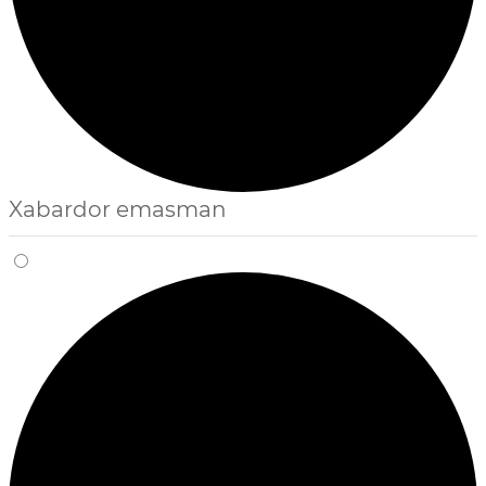
Xabardor emasman