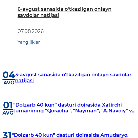
6-avgust sanasida o'tkazilgan onlayn
savdolar natijasi
07.08.2026
Yangiliklar
04
3-avgust sanasida o'tkazilgan onlayn savdolar
natijasi
AVG
01
“Dolzarb 40 kun” dasturi doirasida Xatirchi
tumanining “Qoracha”, “Nayman”, “A.Navoiy” va
AVG
“Damariq” mahallalarida manzilli o‘rganishlar
olib borildi
31
“Dolzarb 40 kun” dasturi doirasida Amudaryo,