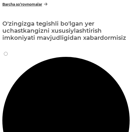
Barcha so‘rovnomalar
O'zingizga tegishli bo'lgan yer
uchastkangizni xususiylashtirish
imkoniyati mavjudligidan xabardormisiz