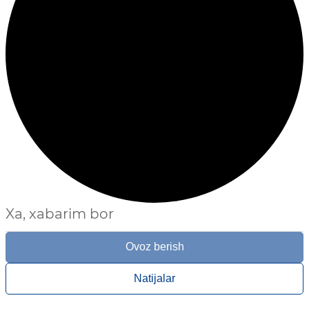
Xa, xabarim bor
Ovoz berish
Natijalar