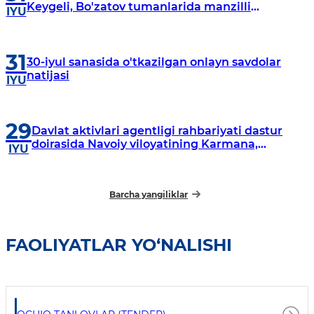
Keygeli, Bo'zatov tumanlarida manzilli
IYU
o‘rganishlar olib borildi
31
30-iyul sanasida o'tkazilgan onlayn savdolar
natijasi
IYU
29
Davlat aktivlari agentligi rahbariyati dastur
doirasida Navoiy viloyatining Karmana,
IYU
Navbahor, Xatirchi va Nurota tumanlarida
o‘rganish o‘tkazmoqda
Barcha yangiliklar
FAOLIYATLAR YO‘NALISHI