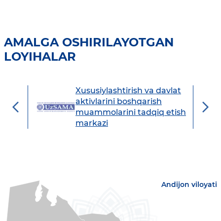
AMALGA OSHIRILAYOTGAN
LOYIHALAR
Xususiylashtirish va davlat
avdo
aktivlarini boshqarish
muammolarini tadqiq etish
markazi
Andijon viloyati