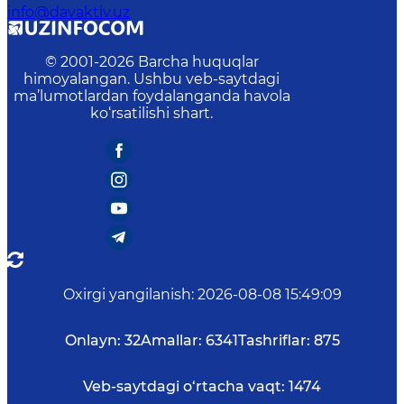
info@davaktiv.uz
© 2001-
2026
Barcha huquqlar
himoyalangan. Ushbu veb-saytdagi
ma’lumotlardan foydalanganda havola
ko‘rsatilishi shart.
Oxirgi yangilanish
:
2026-08-08 15:49:09
Onlayn:
32
Amallar:
6341
Tashriflar:
875
Veb-saytdagi o‘rtacha vaqt:
1474