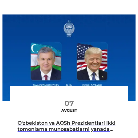
07
AVGUST
O‘zbekiston va AQSh Prezidentlari ikki
tomonlama munosabatlarni yanada
mustahkamlash istiqbollarini