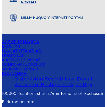
PORTALI
MILLIY HUQUQIY INTERNET PORTALI
AGENTLIK HAQIDA
FAOLIYAT
DAVLAT XIZMATLARI
HUJJATLAR
MAXFIYLIK SIYOSATI
OCHIQ MA'LUMOTLAR
AXBOROT XIZMATI
BOG‘LANISH
Oʻzbekiston Respublikasi Davlat
Aktivlarini Boshqarish Agentligi
100000, Toshkent shahri, Amir Temur shoh ko`chasi, 6
Elektron pochta
: