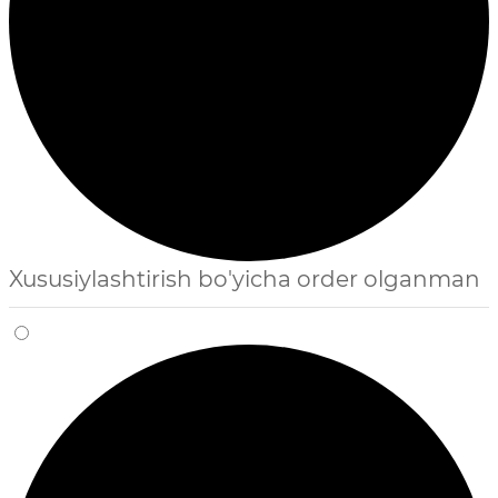
Xususiylashtirish bo'yicha order olganman