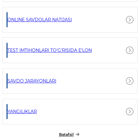
ONLINE SAVDOLAR NATIJASI
TEST IMTIHONLARI TO'G'RISIDA E'LON
SAVDO JARAYONLARI
YANGILIKLAR
Batafsil