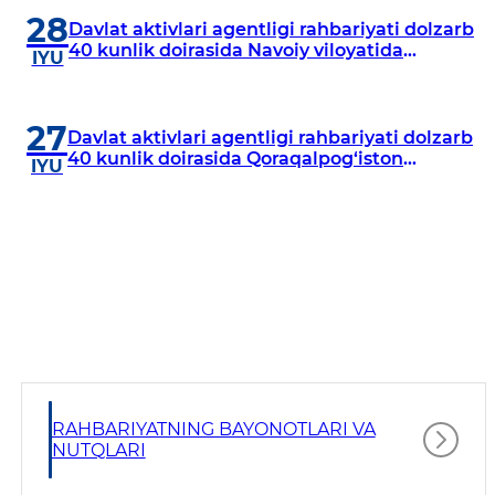
28
Davlat aktivlari agentligi rahbariyati dolzarb
40 kunlik doirasida Navoiy viloyatida
IYU
o‘rganish o‘tkazdi
27
Davlat aktivlari agentligi rahbariyati dolzarb
40 kunlik doirasida Qoraqalpog‘iston
IYU
Respublikasida o‘rganish o‘tkazmoqda
RAHBARIYATNING BAYONOTLARI VA
NUTQLARI