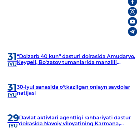
31
“Dolzarb 40 kun” dasturi doirasida Amudaryo,
Keygeli, Bo'zatov tumanlarida manzilli
IYU
o‘rganishlar olib borildi
31
30-iyul sanasida o'tkazilgan onlayn savdolar
natijasi
IYU
29
Davlat aktivlari agentligi rahbariyati dastur
doirasida Navoiy viloyatining Karmana,
IYU
Navbahor, Xatirchi va Nurota tumanlarida
o‘rganish o‘tkazmoqda