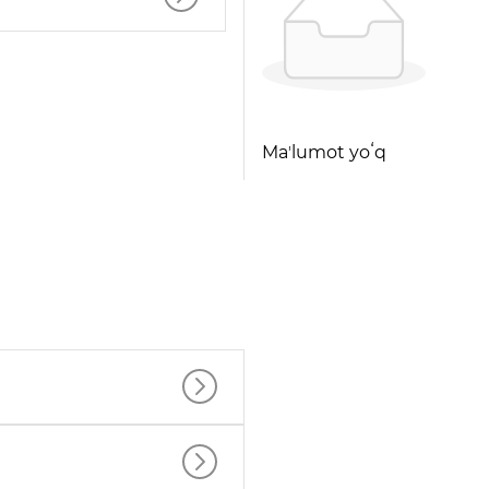
Maʼlumot yoʻq