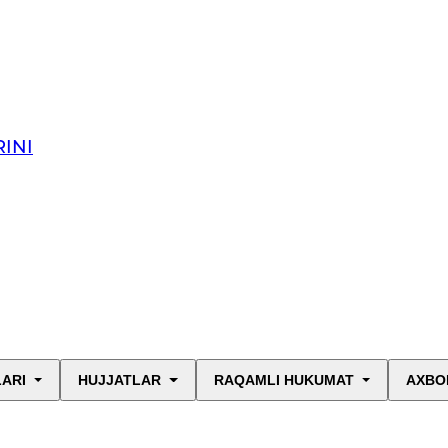
INI
LARI
HUJJATLAR
RAQAMLI HUKUMAT
AXBO