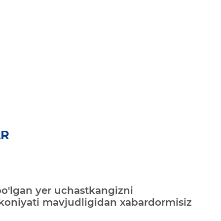
AR
bo'lgan yer uchastkangizni
mkoniyati mavjudligidan xabardormisiz