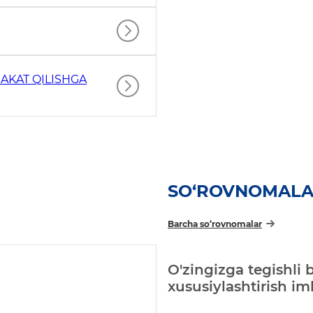
AKAT QILISHGA
SO‘ROVNOMAL
Barcha so‘rovnomalar
O'zingizga tegishli 
xususiylashtirish i