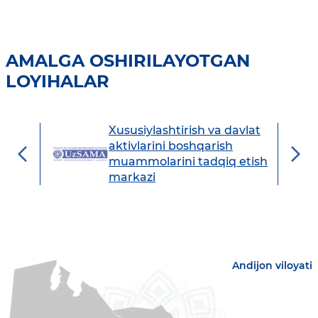
AMALGA OSHIRILAYOTGAN
LOYIHALAR
Xususiylashtirish va davlat
avdo
aktivlarini boshqarish
muammolarini tadqiq etish
markazi
Andijon viloyati