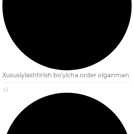
Xususiylashtirish bo'yicha order olganman