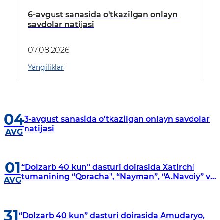
6-avgust sanasida o'tkazilgan onlayn
savdolar natijasi
07.08.2026
Yangiliklar
04
3-avgust sanasida o'tkazilgan onlayn savdolar
natijasi
AVG
01
“Dolzarb 40 kun” dasturi doirasida Xatirchi
tumanining “Qoracha”, “Nayman”, “A.Navoiy” va
AVG
“Damariq” mahallalarida manzilli o‘rganishlar
olib borildi
31
“Dolzarb 40 kun” dasturi doirasida Amudaryo,