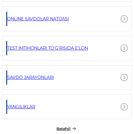
ONLINE SAVDOLAR NATIJASI
TEST IMTIHONLARI TO'G'RISIDA E'LON
SAVDO JARAYONLARI
YANGILIKLAR
Batafsil