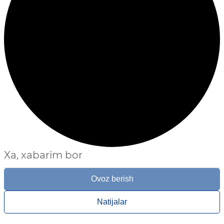
Xa, xabarim bor
Ovoz berish
Natijalar