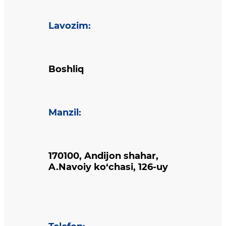
Lavozim
:
Boshliq
Manzil
:
170100, Andijon shahar,
A.Navoiy ko‘chasi, 126-uy