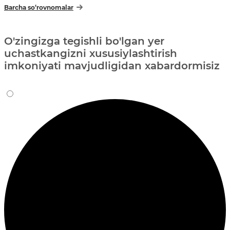
Barcha so‘rovnomalar
O'zingizga tegishli bo'lgan yer
uchastkangizni xususiylashtirish
imkoniyati mavjudligidan xabardormisiz