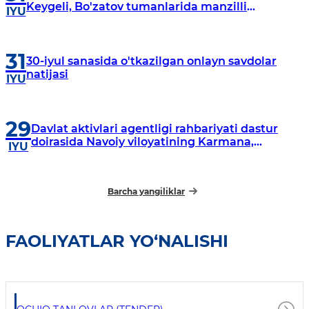
Keygeli, Bo'zatov tumanlarida manzilli
IYU
o‘rganishlar olib borildi
31
30-iyul sanasida o'tkazilgan onlayn savdolar
natijasi
IYU
29
Davlat aktivlari agentligi rahbariyati dastur
doirasida Navoiy viloyatining Karmana,
IYU
Navbahor, Xatirchi va Nurota tumanlarida
o‘rganish o‘tkazmoqda
Barcha yangiliklar
FAOLIYATLAR YO‘NALISHI