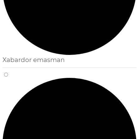
Xabardor emasman