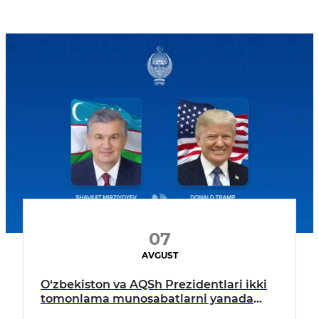
07
AVGUST
O‘zbekiston va AQSh Prezidentlari ikki
tomonlama munosabatlarni yanada
mustahkamlash istiqbollarini