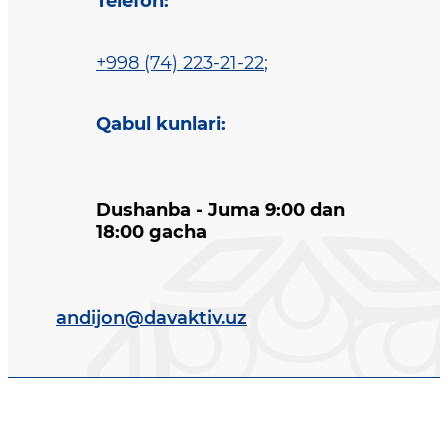
Telefon
:
+998 (74) 223-21-22
;
Qabul kunlari
:
Dushanba - Juma 9:00 dan
18:00 gacha
andijon@davaktiv.uz