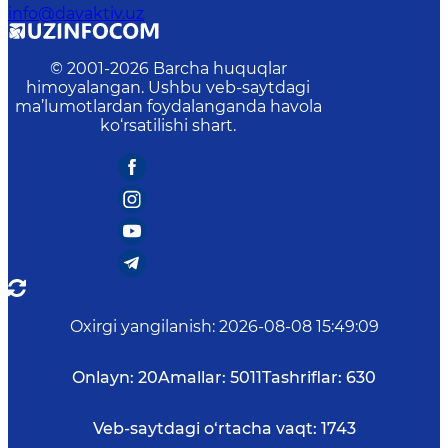
info@davaktiv.uz
© 2001-
2026
Barcha huquqlar
himoyalangan. Ushbu veb-saytdagi
ma’lumotlardan foydalanganda havola
ko‘rsatilishi shart.
Oxirgi yangilanish
:
2026-08-08 15:49:09
Onlayn:
20
Amallar:
5011
Tashriflar:
630
Veb-saytdagi o‘rtacha vaqt:
1743