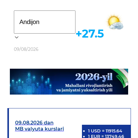
Davlat dasturi
+27.5
Ob-havo
09/08/2026
09.08.2026 dan
MB valyuta kurslari
1
USD
=
11915.64
1
EUR
=
13749.46