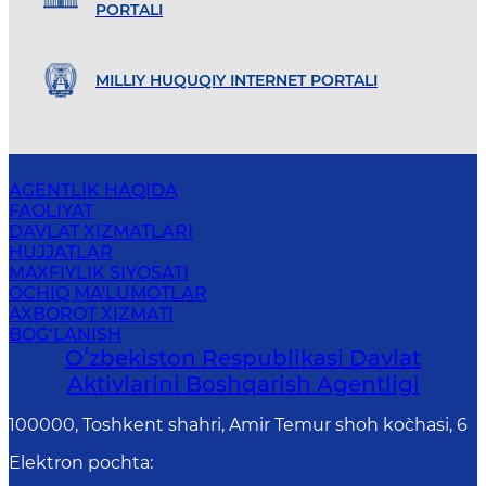
PORTALI
MILLIY HUQUQIY INTERNET PORTALI
AGENTLIK HAQIDA
FAOLIYAT
DAVLAT XIZMATLARI
HUJJATLAR
MAXFIYLIK SIYOSATI
OCHIQ MA'LUMOTLAR
AXBOROT XIZMATI
BOG‘LANISH
Oʻzbekiston Respublikasi Davlat
Aktivlarini Boshqarish Agentligi
100000, Toshkent shahri, Amir Temur shoh ko`chasi, 6
Elektron pochta
: