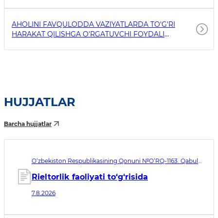
AHOLINI FAVQULODDA VAZIYATLARDA TO'G'RI
HARAKAT QILISHGA O'RGATUVCHI FOYDALI
HAVOLALAR
HUJJATLAR
Barcha hujjatlar
O‘zbekiston Respublikasining Qonuni №O‘RQ-1163. Qabul
qilingan sana 07.08.2026. Kuchga kirish sanasi 08.11.2026
Rieltorlik faoliyati to‘g‘risida
7.8.2026