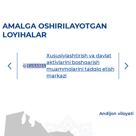
AMALGA OSHIRILAYOTGAN
LOYIHALAR
Xususiylashtirish va davlat
avdo
aktivlarini boshqarish
muammolarini tadqiq etish
markazi
Andijon viloyati