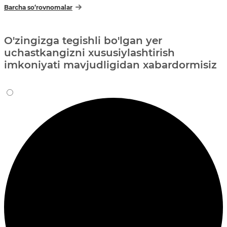
Barcha so‘rovnomalar
O'zingizga tegishli bo'lgan yer
uchastkangizni xususiylashtirish
imkoniyati mavjudligidan xabardormisiz