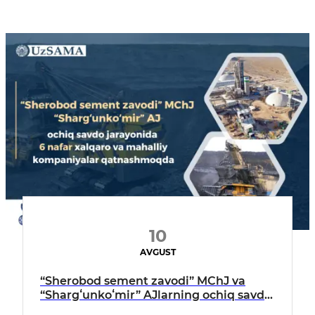
10
AVGUST
“Sherobod sement zavodi” MChJ va
“Shargʻunkoʻmir” AJlarning ochiq savdo
jarayonida 6 nafar xalqaro va mahalliy