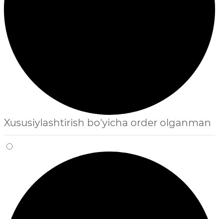
Xususiylashtirish bo'yicha order olganman