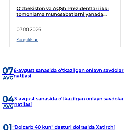
O‘zbekiston va AQSh Prezidentlari ikki
tomonlama munosabatlarni yanada
mustahkamlash istiqbollarini
muhokama qildilar
07.08.2026
Yangiliklar
07
6-avgust sanasida o'tkazilgan onlayn savdolar
natijasi
AVG
04
3-avgust sanasida o'tkazilgan onlayn savdolar
natijasi
AVG
01
“Dolzarb 40 kun” dasturi doirasida Xatirchi