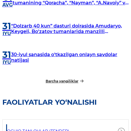
tumanining “Qoracha”, “Nayman”, “A.Navoiy” va
AVG
“Damariq” mahallalarida manzilli o‘rganishlar
olib borildi
31
“Dolzarb 40 kun” dasturi doirasida Amudaryo,
Keygeli, Bo'zatov tumanlarida manzilli
IYU
o‘rganishlar olib borildi
31
30-iyul sanasida o'tkazilgan onlayn savdolar
natijasi
IYU
Barcha yangiliklar
FAOLIYATLAR YO‘NALISHI