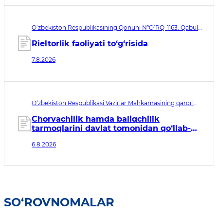
O‘zbekiston Respublikasining Qonuni №O‘RQ-1163. Qabul
qilingan sana 07.08.2026. Kuchga kirish sanasi 08.11.2026
Rieltorlik faoliyati to‘g‘risida
7.8.2026
O‘zbekiston Respublikasi Vazirlar Mahkamasining qarori
№435. Qabul qilingan sana 06.08.2026. Kuchga kirish
sanasi 07.08.2026
Chorvachilik hamda baliqchilik
tarmoqlarini davlat tomonidan qo‘llab-
quvvatlashning qo‘shimcha chora-
6.8.2026
tadbirlari to‘g‘risida
SO‘ROVNOMALAR