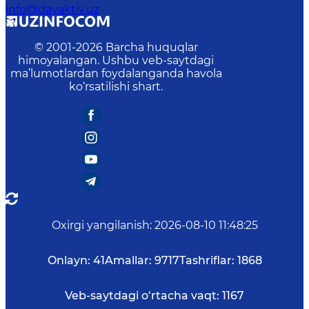
info@davaktiv.uz
© 2001-
2026
Barcha huquqlar
himoyalangan. Ushbu veb-saytdagi
ma’lumotlardan foydalanganda havola
ko‘rsatilishi shart.
Oxirgi yangilanish
:
2026-08-10 11:48:25
Onlayn:
41
Amallar:
9717
Tashriflar:
1868
Veb-saytdagi o‘rtacha vaqt:
1167