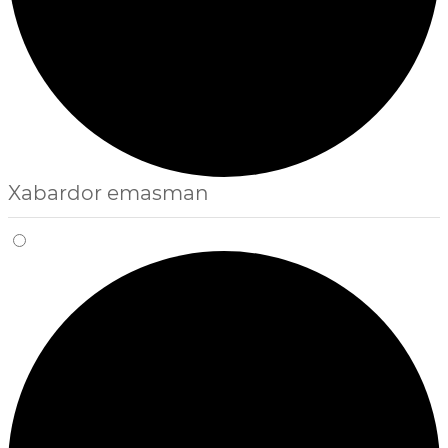
Xabardor emasman