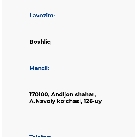
Lavozim
:
Boshliq
Manzil
:
170100, Andijon shahar,
A.Navoiy ko‘chasi, 126-uy