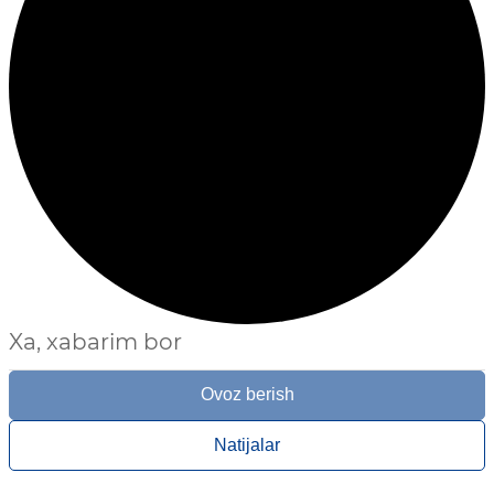
Xa, xabarim bor
Ovoz berish
Natijalar