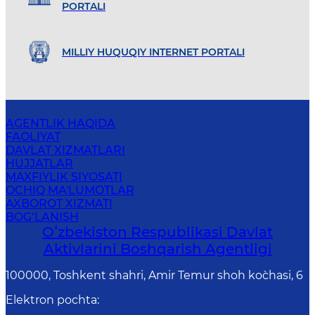
PORTALI
MILLIY HUQUQIY INTERNET PORTALI
AGENTLIK HAQIDA
FAOLIYAT
DAVLAT XIZMATLARI
HUJJATLAR
MAXFIYLIK SIYOSATI
OCHIQ MA'LUMOTLAR
AXBOROT XIZMATI
BOG‘LANISH
Oʻzbekiston Respublikasi Davlat
Aktivlarini Boshqarish Agentligi
100000, Toshkent shahri, Amir Temur shoh ko`chasi, 6
Elektron pochta
: