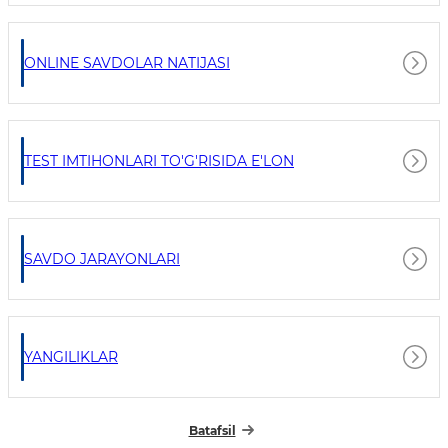
ONLINE SAVDOLAR NATIJASI
TEST IMTIHONLARI TO'G'RISIDA E'LON
SAVDO JARAYONLARI
YANGILIKLAR
Batafsil