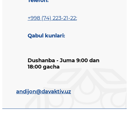
Telefon
:
+998 (74) 223-21-22
;
Qabul kunlari
:
Dushanba - Juma 9:00 dan
18:00 gacha
andijon@davaktiv.uz