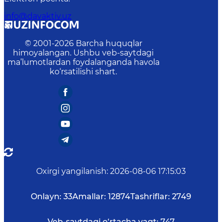
info@davaktiv.uz
© 2001-
2026
Barcha huquqlar
himoyalangan. Ushbu veb-saytdagi
ma’lumotlardan foydalanganda havola
ko‘rsatilishi shart.
Oxirgi yangilanish
:
2026-08-06 17:15:03
Onlayn:
33
Amallar:
12874
Tashriflar:
2749
Veb-saytdagi o‘rtacha vaqt:
747