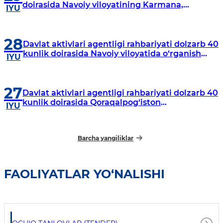
doirasida Navoiy viloyatining Karmana,
IYU
Navbahor, Xatirchi va Nurota tumanlarida
o‘rganish o‘tkazmoqda
28
Davlat aktivlari agentligi rahbariyati dolzarb 40
kunlik doirasida Navoiy viloyatida o‘rganish
IYU
o‘tkazdi
27
Davlat aktivlari agentligi rahbariyati dolzarb 40
kunlik doirasida Qoraqalpog‘iston
IYU
Respublikasida o‘rganish o‘tkazmoqda
Barcha yangiliklar
FAOLIYATLAR YO‘NALISHI