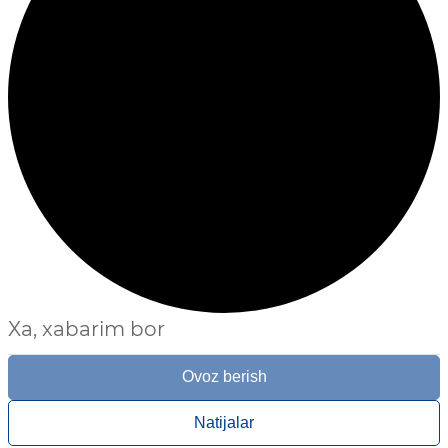
Xa, xabarim bor
Ovoz berish
Natijalar