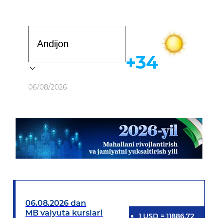
Davlat dasturi
+34
Ob-havo
06/08/2026
06.08.2026 dan
MB valyuta kurslari
1
USD
=
11886.72