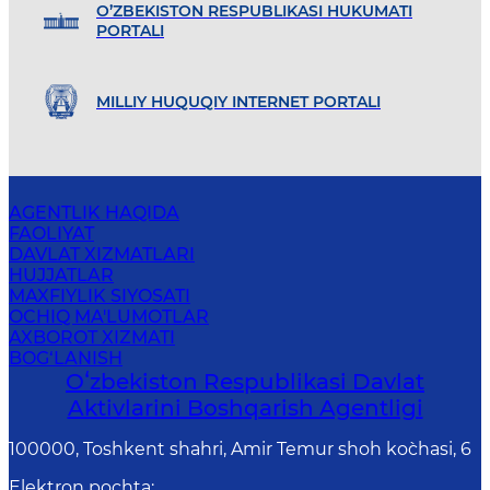
O’ZBEKISTON RESPUBLIKASI HUKUMATI
PORTALI
MILLIY HUQUQIY INTERNET PORTALI
AGENTLIK HAQIDA
FAOLIYAT
DAVLAT XIZMATLARI
HUJJATLAR
MAXFIYLIK SIYOSATI
OCHIQ MA'LUMOTLAR
AXBOROT XIZMATI
BOG‘LANISH
Oʻzbekiston Respublikasi Davlat
Aktivlarini Boshqarish Agentligi
100000, Toshkent shahri, Amir Temur shoh ko`chasi, 6
Elektron pochta
: