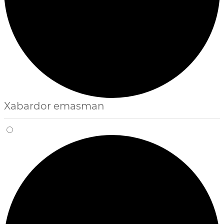
Xabardor emasman