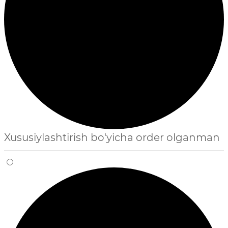
Xususiylashtirish bo'yicha order olganman