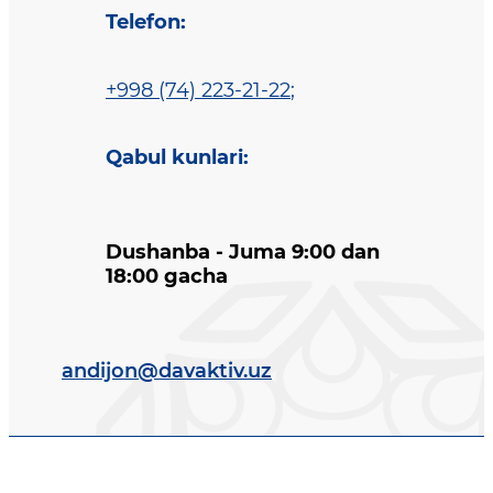
Telefon
:
+998 (74) 223-21-22
;
Qabul kunlari
:
Dushanba - Juma 9:00 dan
18:00 gacha
andijon@davaktiv.uz