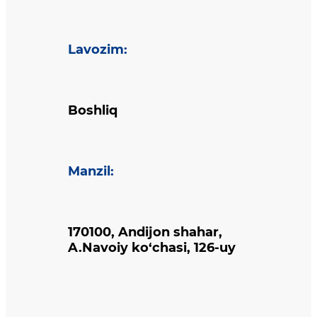
Lavozim
:
Boshliq
Manzil
:
170100, Andijon shahar,
A.Navoiy ko‘chasi, 126-uy