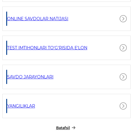
ONLINE SAVDOLAR NATIJASI
TEST IMTIHONLARI TO'G'RISIDA E'LON
SAVDO JARAYONLARI
YANGILIKLAR
Batafsil