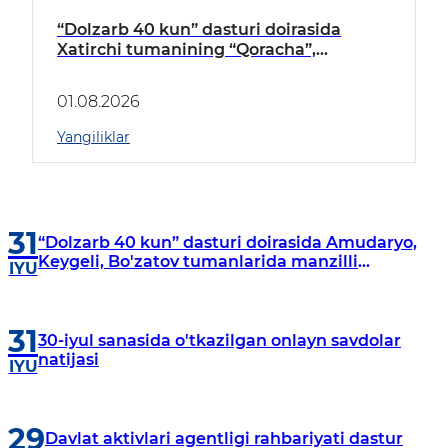
“Dolzarb 40 kun” dasturi doirasida
Xatirchi tumanining “Qoracha”,
“Nayman”, “A.Navoiy” va “Damariq”
mahallalarida manzilli o‘rganishlar olib
01.08.2026
borildi
Yangiliklar
31
“Dolzarb 40 kun” dasturi doirasida Amudaryo,
Keygeli, Bo'zatov tumanlarida manzilli
IYU
o‘rganishlar olib borildi
31
30-iyul sanasida o'tkazilgan onlayn savdolar
natijasi
IYU
29
Davlat aktivlari agentligi rahbariyati dastur