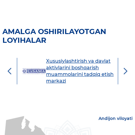
AMALGA OSHIRILAYOTGAN
LOYIHALAR
Xususiylashtirish va davlat
avdo
aktivlarini boshqarish
muammolarini tadqiq etish
markazi
Andijon viloyati