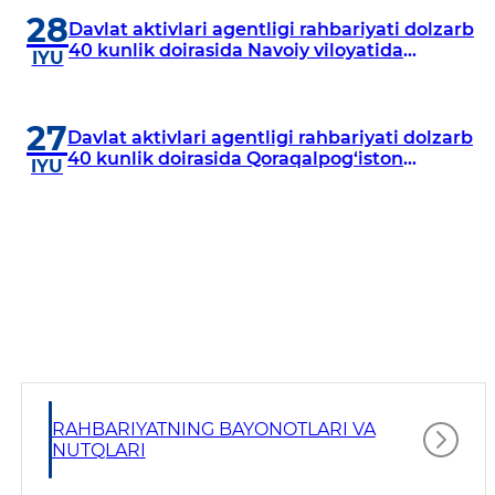
28
Davlat aktivlari agentligi rahbariyati dolzarb
40 kunlik doirasida Navoiy viloyatida
IYU
o‘rganish o‘tkazdi
27
Davlat aktivlari agentligi rahbariyati dolzarb
40 kunlik doirasida Qoraqalpog‘iston
IYU
Respublikasida o‘rganish o‘tkazmoqda
RAHBARIYATNING BAYONOTLARI VA
NUTQLARI