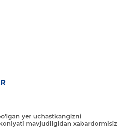
AR
bo'lgan yer uchastkangizni
mkoniyati mavjudligidan xabardormisiz