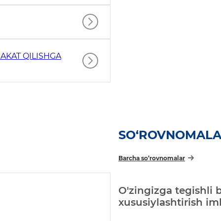
AKAT QILISHGA
SO‘ROVNOMAL
Barcha so‘rovnomalar
O'zingizga tegishli 
xususiylashtirish i