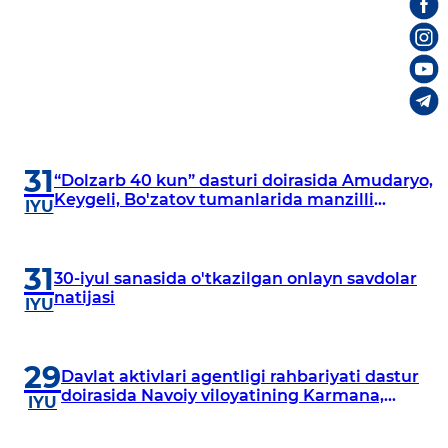
31
“Dolzarb 40 kun” dasturi doirasida Amudaryo,
Keygeli, Bo'zatov tumanlarida manzilli
IYU
o‘rganishlar olib borildi
31
30-iyul sanasida o'tkazilgan onlayn savdolar
natijasi
IYU
29
Davlat aktivlari agentligi rahbariyati dastur
doirasida Navoiy viloyatining Karmana,
IYU
Navbahor, Xatirchi va Nurota tumanlarida
o‘rganish o‘tkazmoqda