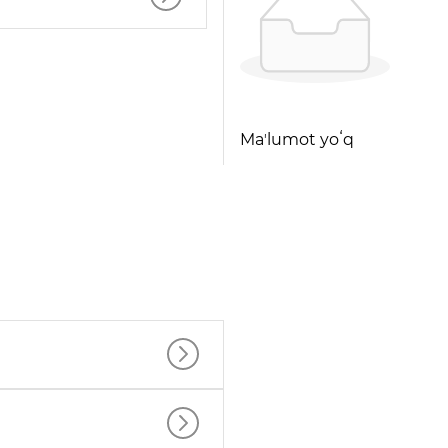
Maʼlumot yoʻq