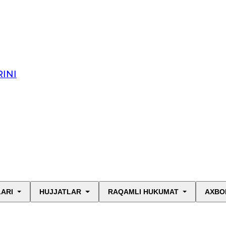
INI
LARI
HUJJATLAR
RAQAMLI HUKUMAT
AXBO