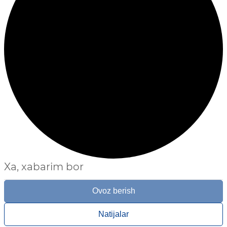
Xa, xabarim bor
Ovoz berish
Natijalar