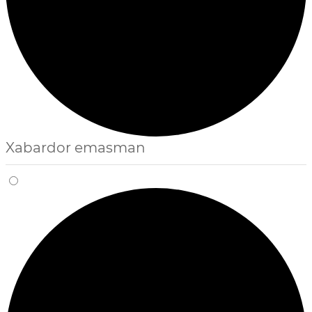
Xabardor emasman