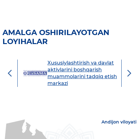
AMALGA OSHIRILAYOTGAN
LOYIHALAR
Xususiylashtirish va davlat
avdo
aktivlarini boshqarish
muammolarini tadqiq etish
markazi
Andijon viloyati