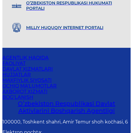
O’ZBEKISTON RESPUBLIKASI HUKUMATI
PORTALI
MILLIY HUQUQIY INTERNET PORTALI
AGENTLIK HAQIDA
FAOLIYAT
DAVLAT XIZMATLARI
HUJJATLAR
MAXFIYLIK SIYOSATI
OCHIQ MA'LUMOTLAR
AXBOROT XIZMATI
BOG‘LANISH
Oʻzbekiston Respublikasi Davlat
Aktivlarini Boshqarish Agentligi
100000, Toshkent shahri, Amir Temur shoh ko`chasi, 6
Elektron pochta
: