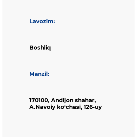
Lavozim
:
Boshliq
Manzil
:
170100, Andijon shahar,
A.Navoiy ko‘chasi, 126-uy