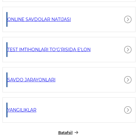
ONLINE SAVDOLAR NATIJASI
TEST IMTIHONLARI TO'G'RISIDA E'LON
SAVDO JARAYONLARI
YANGILIKLAR
Batafsil