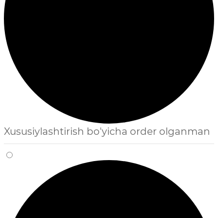
Xususiylashtirish bo'yicha order olganman