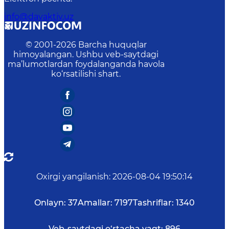
info@davaktiv.uz
© 2001-
2026
Barcha huquqlar
himoyalangan. Ushbu veb-saytdagi
ma’lumotlardan foydalanganda havola
ko‘rsatilishi shart.
Oxirgi yangilanish
:
2026-08-04 19:50:14
Onlayn:
37
Amallar:
7197
Tashriflar:
1340
Veb-saytdagi o‘rtacha vaqt:
896