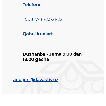
Telefon
:
+998 (74) 223-21-22
;
Qabul kunlari
:
Dushanba - Juma 9:00 dan
18:00 gacha
andijon@davaktiv.uz