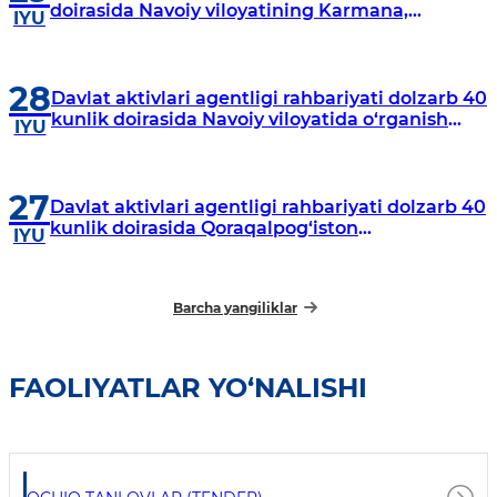
doirasida Navoiy viloyatining Karmana,
IYU
Navbahor, Xatirchi va Nurota tumanlarida
o‘rganish o‘tkazmoqda
28
Davlat aktivlari agentligi rahbariyati dolzarb 40
kunlik doirasida Navoiy viloyatida o‘rganish
IYU
o‘tkazdi
27
Davlat aktivlari agentligi rahbariyati dolzarb 40
kunlik doirasida Qoraqalpog‘iston
IYU
Respublikasida o‘rganish o‘tkazmoqda
Barcha yangiliklar
FAOLIYATLAR YO‘NALISHI