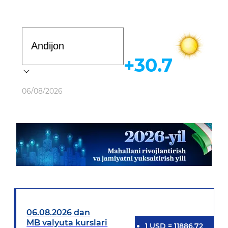
Davlat dasturi
+30.7
Ob-havo
06/08/2026
06.08.2026 dan
MB valyuta kurslari
1
USD
=
11886.72