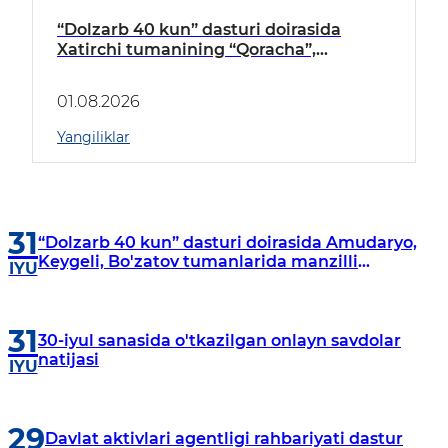
“Dolzarb 40 kun” dasturi doirasida
Xatirchi tumanining “Qoracha”,
“Nayman”, “A.Navoiy” va “Damariq”
mahallalarida manzilli o‘rganishlar olib
01.08.2026
borildi
Yangiliklar
31
“Dolzarb 40 kun” dasturi doirasida Amudaryo,
Keygeli, Bo'zatov tumanlarida manzilli
IYU
o‘rganishlar olib borildi
31
30-iyul sanasida o'tkazilgan onlayn savdolar
natijasi
IYU
29
Davlat aktivlari agentligi rahbariyati dastur