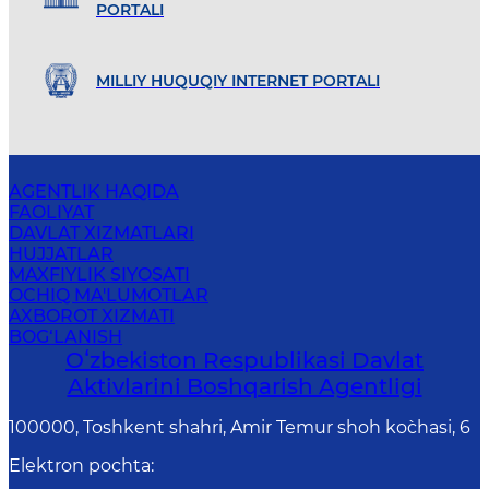
PORTALI
MILLIY HUQUQIY INTERNET PORTALI
AGENTLIK HAQIDA
FAOLIYAT
DAVLAT XIZMATLARI
HUJJATLAR
MAXFIYLIK SIYOSATI
OCHIQ MA'LUMOTLAR
AXBOROT XIZMATI
BOG‘LANISH
Oʻzbekiston Respublikasi Davlat
Aktivlarini Boshqarish Agentligi
100000, Toshkent shahri, Amir Temur shoh ko`chasi, 6
Elektron pochta
: