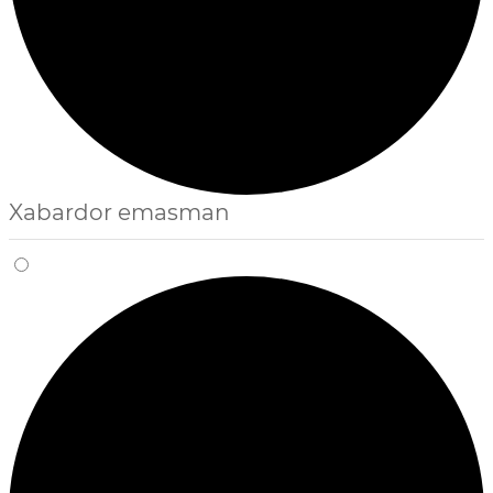
Xabardor emasman