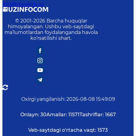
info@davaktiv.uz
© 2001-
2026
Barcha huquqlar
himoyalangan. Ushbu veb-saytdagi
ma’lumotlardan foydalanganda havola
ko‘rsatilishi shart.
Oxirgi yangilanish
:
2026-08-08 15:49:09
Onlayn:
30
Amallar:
11571
Tashriflar:
1667
Veb-saytdagi o‘rtacha vaqt:
1573