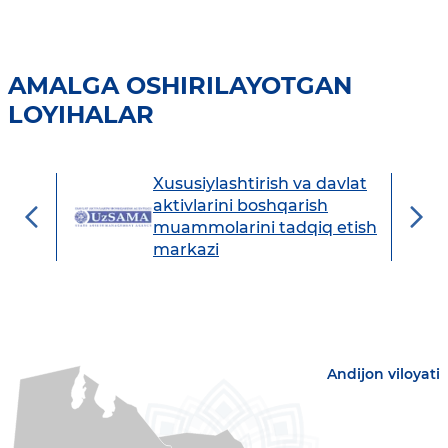
AMALGA OSHIRILAYOTGAN
LOYIHALAR
Xususiylashtirish va davlat
avdo
aktivlarini boshqarish
muammolarini tadqiq etish
markazi
Andijon viloyati