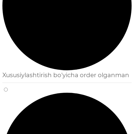
Xususiylashtirish bo'yicha order olganman