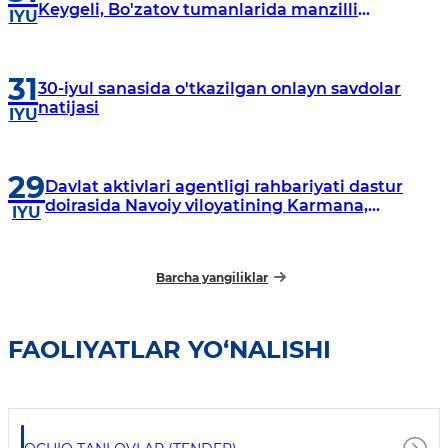
Keygeli, Bo'zatov tumanlarida manzilli
IYU
o‘rganishlar olib borildi
31
30-iyul sanasida o'tkazilgan onlayn savdolar
natijasi
IYU
29
Davlat aktivlari agentligi rahbariyati dastur
doirasida Navoiy viloyatining Karmana,
IYU
Navbahor, Xatirchi va Nurota tumanlarida
o‘rganish o‘tkazmoqda
Barcha yangiliklar
FAOLIYATLAR YO‘NALISHI