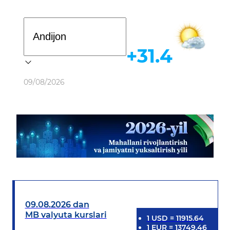
Davlat dasturi
+31.4
Ob-havo
09/08/2026
09.08.2026 dan
MB valyuta kurslari
1
USD
=
11915.64
1
EUR
=
13749.46