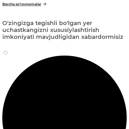
Barcha so‘rovnomalar
O'zingizga tegishli bo'lgan yer
uchastkangizni xususiylashtirish
imkoniyati mavjudligidan xabardormisiz