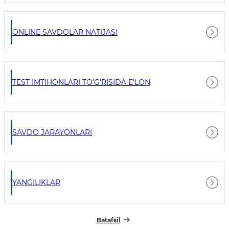
ONLINE SAVDOLAR NATIJASI
TEST IMTIHONLARI TO'G'RISIDA E'LON
SAVDO JARAYONLARI
YANGILIKLAR
Batafsil