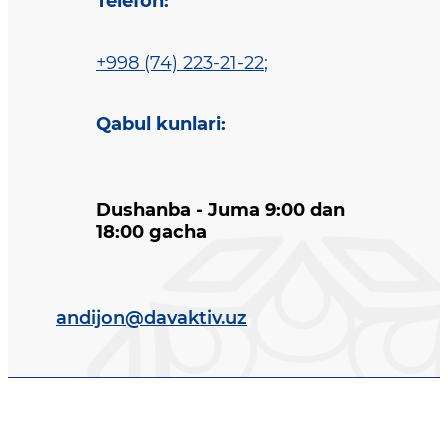
Telefon
:
+998 (74) 223-21-22
;
Qabul kunlari
:
Dushanba - Juma 9:00 dan
18:00 gacha
andijon@davaktiv.uz