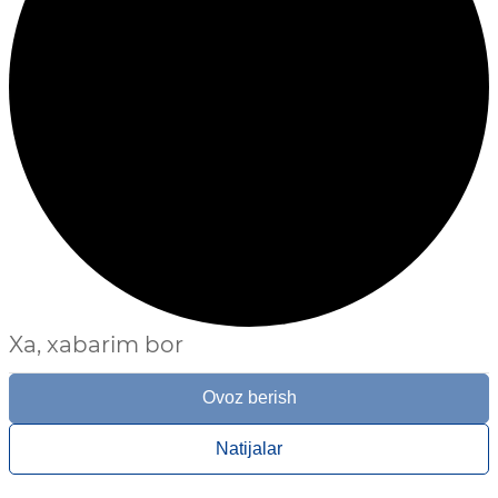
Xa, xabarim bor
Ovoz berish
Natijalar