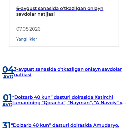
6-avgust sanasida o'tkazilgan onlayn
savdolar natijasi
07.08.2026
Yangiliklar
04
3-avgust sanasida o'tkazilgan onlayn savdolar
natijasi
AVG
01
“Dolzarb 40 kun” dasturi doirasida Xatirchi
tumanining “Qoracha”, “Nayman”, “A.Navoiy” va
AVG
“Damariq” mahallalarida manzilli o‘rganishlar
olib borildi
31
“Dolzarb 40 kun” dasturi doirasida Amudaryo,