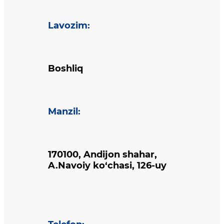
Lavozim
:
Boshliq
Manzil
:
170100, Andijon shahar,
A.Navoiy ko‘chasi, 126-uy