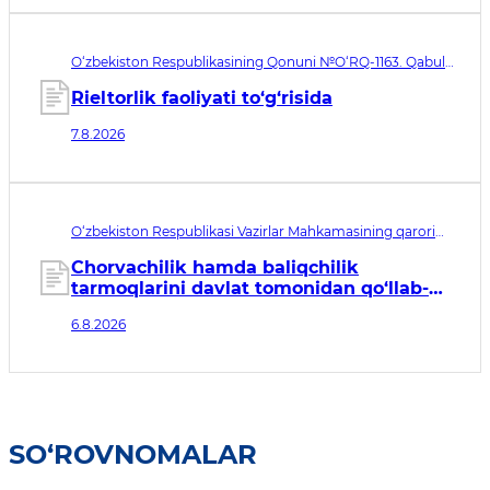
O‘zbekiston Respublikasining Qonuni №O‘RQ-1163. Qabul
qilingan sana 07.08.2026. Kuchga kirish sanasi 08.11.2026
Rieltorlik faoliyati to‘g‘risida
7.8.2026
O‘zbekiston Respublikasi Vazirlar Mahkamasining qarori
№435. Qabul qilingan sana 06.08.2026. Kuchga kirish
sanasi 07.08.2026
Chorvachilik hamda baliqchilik
tarmoqlarini davlat tomonidan qo‘llab-
quvvatlashning qo‘shimcha chora-
6.8.2026
tadbirlari to‘g‘risida
SO‘ROVNOMALAR