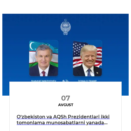
07
AVGUST
O‘zbekiston va AQSh Prezidentlari ikki
tomonlama munosabatlarni yanada
mustahkamlash istiqbollarini