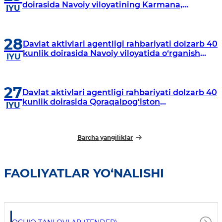
doirasida Navoiy viloyatining Karmana,
IYU
Navbahor, Xatirchi va Nurota tumanlarida
o‘rganish o‘tkazmoqda
28
Davlat aktivlari agentligi rahbariyati dolzarb 40
kunlik doirasida Navoiy viloyatida o‘rganish
IYU
o‘tkazdi
27
Davlat aktivlari agentligi rahbariyati dolzarb 40
kunlik doirasida Qoraqalpog‘iston
IYU
Respublikasida o‘rganish o‘tkazmoqda
Barcha yangiliklar
FAOLIYATLAR YO‘NALISHI