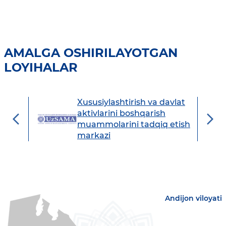
AMALGA OSHIRILAYOTGAN
LOYIHALAR
Xususiylashtirish va davlat
avdo
aktivlarini boshqarish
muammolarini tadqiq etish
markazi
Andijon viloyati