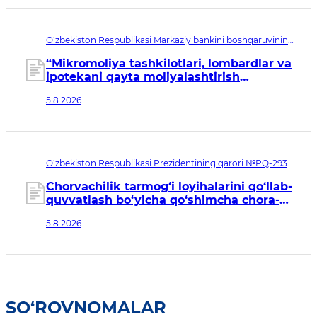
O‘zbekiston Respublikasi Markaziy bankini boshqaruvining
qarori рег. № МЮ 3260-2. Qabul qilingan sana 05.08.2026.
Kuchga kirish sanasi 06.08.2026
“Mikromoliya tashkilotlari, lombardlar va
ipotekani qayta moliyalashtirish
tashkilotlarining axborot tizimlarida
5.8.2026
axborot xavfsizligiga doir minimal
talablar toʻgʻrisidagi nizomni tasdiqlash
haqida”gi qarorga o‘zgartirishlar va
qo‘shimcha kiritish toʻgʻrisida
O‘zbekiston Respublikasi Prezidentining qarori №PQ-293.
Qabul qilingan sana 05.08.2026. Kuchga kirish sanasi
06.08.2026
Chorvachilik tarmog‘i loyihalarini qo‘llab-
quvvatlash bo‘yicha qo‘shimcha chora-
tadbirlar to‘g‘risida
5.8.2026
SO‘ROVNOMALAR