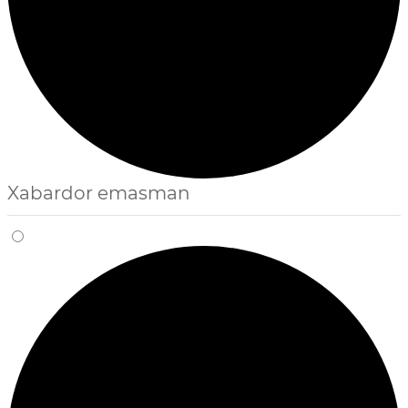
Xabardor emasman