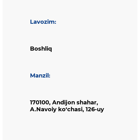
Lavozim
:
Boshliq
Manzil
:
170100, Andijon shahar,
A.Navoiy ko‘chasi, 126-uy