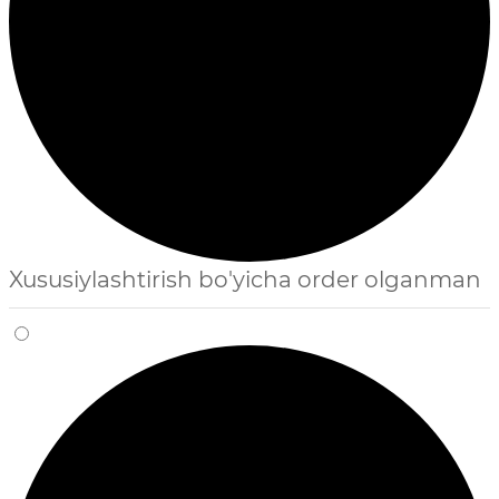
Xususiylashtirish bo'yicha order olganman