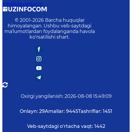
info@davaktiv.uz
© 2001-
2026
Barcha huquqlar
himoyalangan. Ushbu veb-saytdagi
ma’lumotlardan foydalanganda havola
ko‘rsatilishi shart.
Oxirgi yangilanish
:
2026-08-08 15:49:09
Onlayn:
29
Amallar:
9445
Tashriflar:
1451
Veb-saytdagi o‘rtacha vaqt:
1442