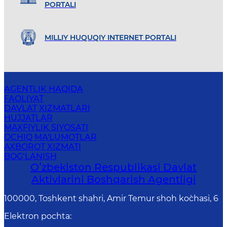
PORTALI
MILLIY HUQUQIY INTERNET PORTALI
AGENTLIK HAQIDA
FAOLIYAT
DAVLAT XIZMATLARI
HUJJATLAR
MAXFIYLIK SIYOSATI
OCHIQ MA'LUMOTLAR
AXBOROT XIZMATI
BOG‘LANISH
Oʻzbekiston Respublikasi Davlat
Aktivlarini Boshqarish Agentligi
100000, Toshkent shahri, Amir Temur shoh ko`chasi, 6
Elektron pochta
: