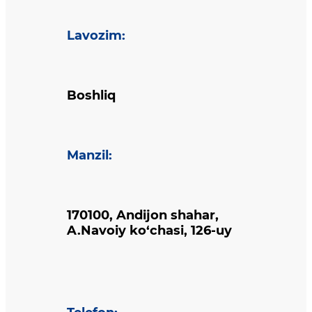
Lavozim
:
Boshliq
Manzil
:
170100, Andijon shahar,
A.Navoiy ko‘chasi, 126-uy