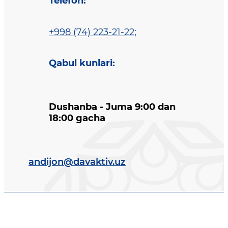
Telefon
:
+998 (74) 223-21-22
;
Qabul kunlari
:
Dushanba - Juma 9:00 dan
18:00 gacha
andijon@davaktiv.uz