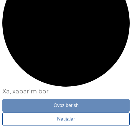
Xa, xabarim bor
Ovoz berish
Natijalar