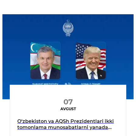
07
AVGUST
O‘zbekiston va AQSh Prezidentlari ikki
tomonlama munosabatlarni yanada
mustahkamlash istiqbollarini