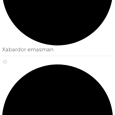
Xabardor emasman