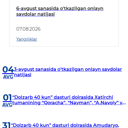
6-avgust sanasida o'tkazilgan onlayn
savdolar natijasi
07.08.2026
Yangiliklar
04
3-avgust sanasida o'tkazilgan onlayn savdolar
natijasi
AVG
01
“Dolzarb 40 kun” dasturi doirasida Xatirchi
tumanining “Qoracha”, “Nayman”, “A.Navoiy” va
AVG
“Damariq” mahallalarida manzilli o‘rganishlar
olib borildi
31
“Dolzarb 40 kun” dasturi doirasida Amudaryo,