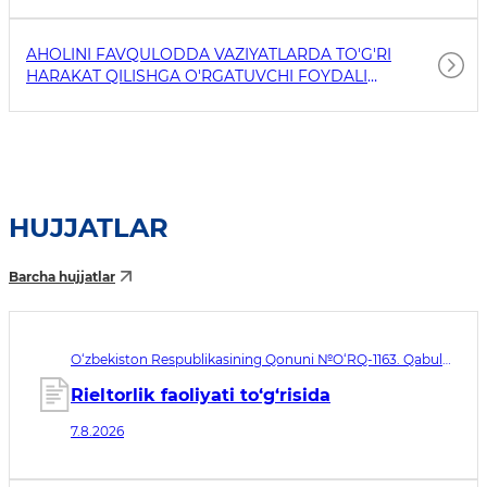
AHOLINI FAVQULODDA VAZIYATLARDA TO'G'RI
HARAKAT QILISHGA O'RGATUVCHI FOYDALI
HAVOLALAR
HUJJATLAR
Barcha hujjatlar
O‘zbekiston Respublikasining Qonuni №O‘RQ-1163. Qabul
qilingan sana 07.08.2026. Kuchga kirish sanasi 08.11.2026
Rieltorlik faoliyati to‘g‘risida
7.8.2026