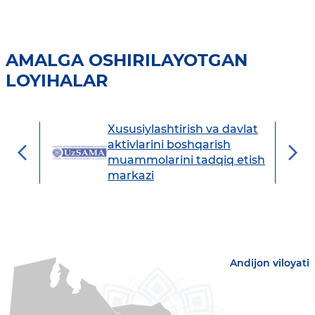
AMALGA OSHIRILAYOTGAN
LOYIHALAR
Xususiylashtirish va davlat
avdo
aktivlarini boshqarish
muammolarini tadqiq etish
markazi
Andijon viloyati