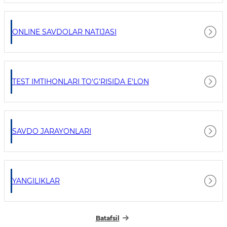
ONLINE SAVDOLAR NATIJASI
TEST IMTIHONLARI TO'G'RISIDA E'LON
SAVDO JARAYONLARI
YANGILIKLAR
Batafsil