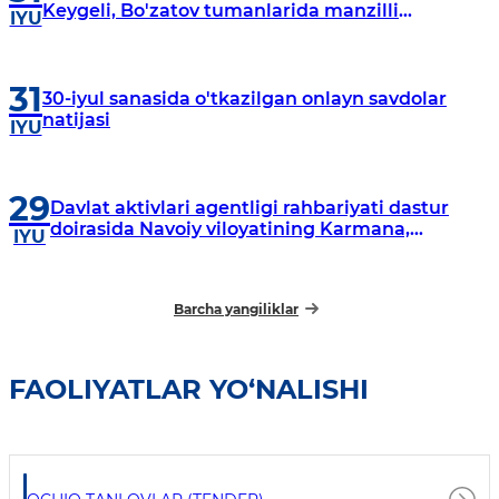
Keygeli, Bo'zatov tumanlarida manzilli
IYU
o‘rganishlar olib borildi
31
30-iyul sanasida o'tkazilgan onlayn savdolar
natijasi
IYU
29
Davlat aktivlari agentligi rahbariyati dastur
doirasida Navoiy viloyatining Karmana,
IYU
Navbahor, Xatirchi va Nurota tumanlarida
o‘rganish o‘tkazmoqda
Barcha yangiliklar
FAOLIYATLAR YO‘NALISHI