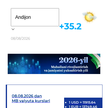
Davlat dasturi
+35.2
Ob-havo
08/08/2026
08.08.2026 dan
MB valyuta kurslari
1
USD
=
11915.64
1
EUR
=
13749.46