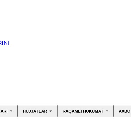
INI
LARI
HUJJATLAR
RAQAMLI HUKUMAT
AXBO