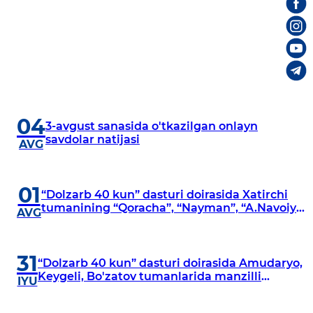
04
3-avgust sanasida o'tkazilgan onlayn
savdolar natijasi
AVG
01
“Dolzarb 40 kun” dasturi doirasida Xatirchi
tumanining “Qoracha”, “Nayman”, “A.Navoiy”
AVG
va “Damariq” mahallalarida manzilli
o‘rganishlar olib borildi
31
“Dolzarb 40 kun” dasturi doirasida Amudaryo,
Keygeli, Bo'zatov tumanlarida manzilli
IYU
o‘rganishlar olib borildi