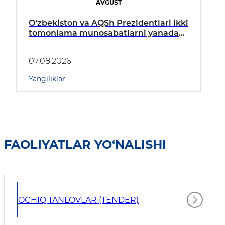
AVGUST
O‘zbekiston va AQSh Prezidentlari ikki
tomonlama munosabatlarni yanada
mustahkamlash istiqbollarini
muhokama qildilar
07.08.2026
Yangiliklar
FAOLIYATLAR YO‘NALISHI
OCHIQ TANLOVLAR (TENDER)