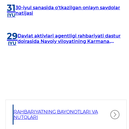
31
30-iyul sanasida o'tkazilgan onlayn savdolar
natijasi
IYU
29
Davlat aktivlari agentligi rahbariyati dastur
doirasida Navoiy viloyatining Karmana,
IYU
Navbahor, Xatirchi va Nurota tumanlarida
o‘rganish o‘tkazmoqda
RAHBARIYATNING BAYONOTLARI VA
NUTQLARI