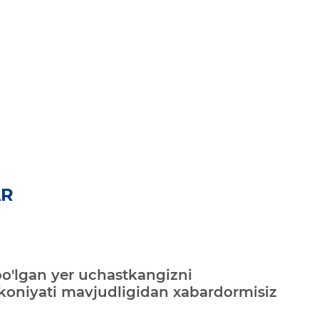
AR
bo'lgan yer uchastkangizni
mkoniyati mavjudligidan xabardormisiz