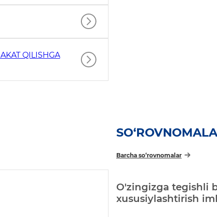
AKAT QILISHGA
SO‘ROVNOMAL
Barcha so‘rovnomalar
O'zingizga tegishli 
xususiylashtirish i