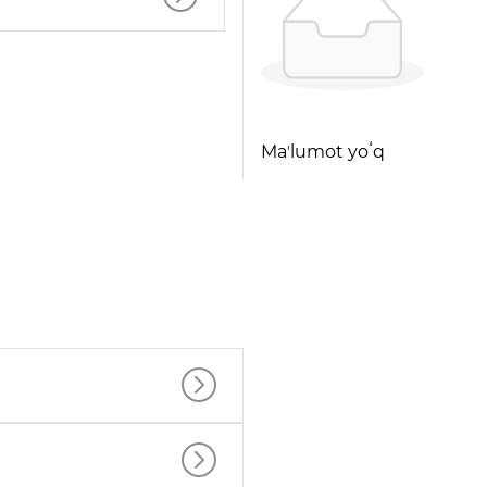
Maʼlumot yoʻq