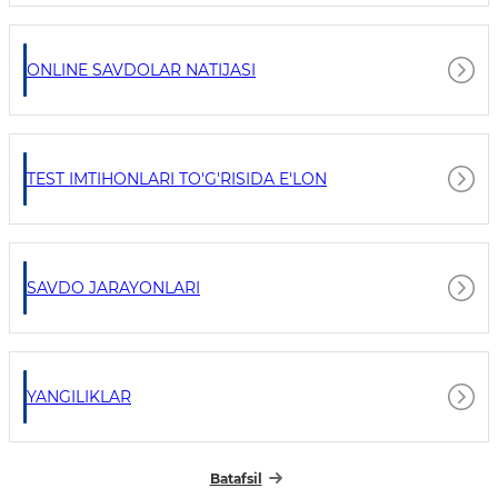
ONLINE SAVDOLAR NATIJASI
TEST IMTIHONLARI TO'G'RISIDA E'LON
SAVDO JARAYONLARI
YANGILIKLAR
Batafsil