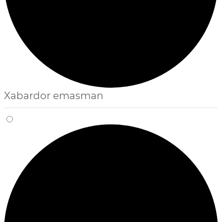
Xabardor emasman