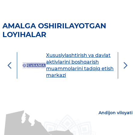
AMALGA OSHIRILAYOTGAN
LOYIHALAR
Xususiylashtirish va davlat
avdo
aktivlarini boshqarish
muammolarini tadqiq etish
markazi
Andijon viloyati