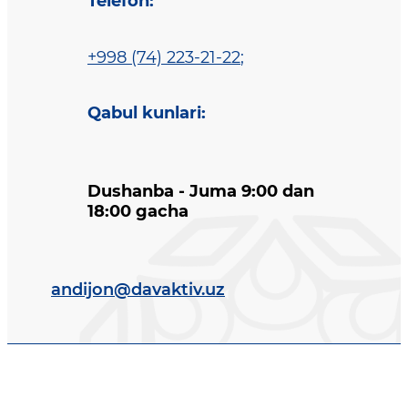
Telefon
:
+998 (74) 223-21-22
;
Qabul kunlari
:
Dushanba - Juma 9:00 dan
18:00 gacha
andijon@davaktiv.uz