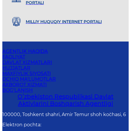
PORTALI
MILLIY HUQUQIY INTERNET PORTALI
AGENTLIK HAQIDA
FAOLIYAT
DAVLAT XIZMATLARI
HUJJATLAR
MAXFIYLIK SIYOSATI
OCHIQ MA'LUMOTLAR
AXBOROT XIZMATI
BOG‘LANISH
Oʻzbekiston Respublikasi Davlat
Aktivlarini Boshqarish Agentligi
100000, Toshkent shahri, Amir Temur shoh ko`chasi, 6
Elektron pochta
: