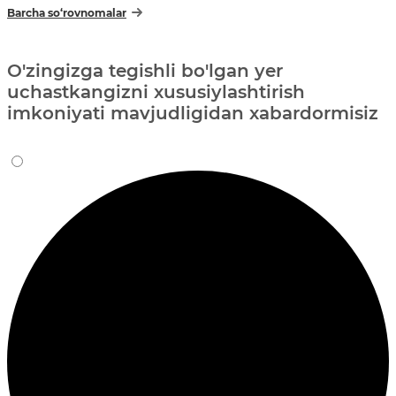
Barcha so‘rovnomalar
O'zingizga tegishli bo'lgan yer
uchastkangizni xususiylashtirish
imkoniyati mavjudligidan xabardormisiz