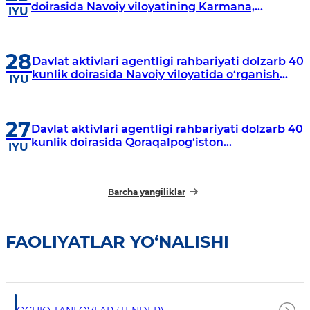
doirasida Navoiy viloyatining Karmana,
IYU
Navbahor, Xatirchi va Nurota tumanlarida
o‘rganish o‘tkazmoqda
28
Davlat aktivlari agentligi rahbariyati dolzarb 40
kunlik doirasida Navoiy viloyatida o‘rganish
IYU
o‘tkazdi
27
Davlat aktivlari agentligi rahbariyati dolzarb 40
kunlik doirasida Qoraqalpog‘iston
IYU
Respublikasida o‘rganish o‘tkazmoqda
Barcha yangiliklar
FAOLIYATLAR YO‘NALISHI