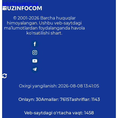
info@davaktiv.uz
© 2001-
2026
Barcha huquqlar
himoyalangan. Ushbu veb-saytdagi
ma’lumotlardan foydalanganda havola
ko‘rsatilishi shart.
Oxirgi yangilanish
:
2026-08-08 13:41:05
Onlayn:
30
Amallar:
7615
Tashriflar:
1143
Veb-saytdagi o‘rtacha vaqt:
1458