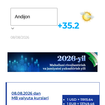
Davlat dasturi
+35.2
Ob-havo
08/08/2026
08.08.2026 dan
MB valyuta kurslari
1
USD
=
11915.64
1
EUR
=
13749.46