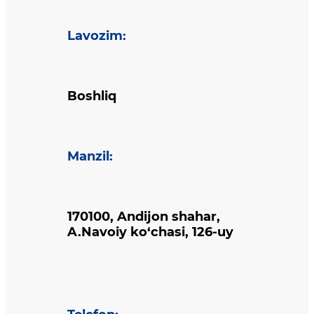
Lavozim
:
Boshliq
Manzil
:
170100, Andijon shahar,
A.Navoiy ko‘chasi, 126-uy