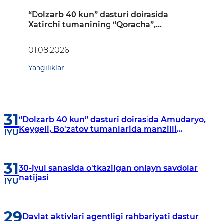
“Dolzarb 40 kun” dasturi doirasida
Xatirchi tumanining “Qoracha”,
“Nayman”, “A.Navoiy” va “Damariq”
mahallalarida manzilli o‘rganishlar olib
01.08.2026
borildi
Yangiliklar
31
“Dolzarb 40 kun” dasturi doirasida Amudaryo,
Keygeli, Bo'zatov tumanlarida manzilli
IYU
o‘rganishlar olib borildi
31
30-iyul sanasida o'tkazilgan onlayn savdolar
natijasi
IYU
29
Davlat aktivlari agentligi rahbariyati dastur