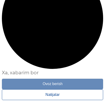
Xa, xabarim bor
Ovoz berish
Natijalar