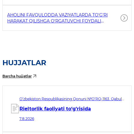
AHOLINI FAVQULODDA VAZIYATLARDA TO'G'RI
HARAKAT QILISHGA O'RGATUVCHI FOYDALI
HAVOLALAR
HUJJATLAR
Barcha hujjatlar
O‘zbekiston Respublikasining Qonuni №O‘RQ-1163. Qabul
qilingan sana 07.08.2026. Kuchga kirish sanasi 08.11.2026
Rieltorlik faoliyati to‘g‘risida
7.8.2026