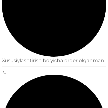
Xususiylashtirish bo'yicha order olganman