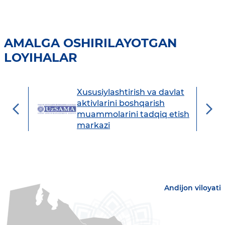
AMALGA OSHIRILAYOTGAN
LOYIHALAR
Xususiylashtirish va davlat
avdo
aktivlarini boshqarish
muammolarini tadqiq etish
markazi
Andijon viloyati