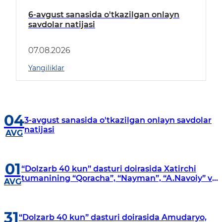
6-avgust sanasida o'tkazilgan onlayn
savdolar natijasi
07.08.2026
Yangiliklar
04
3-avgust sanasida o'tkazilgan onlayn savdolar
natijasi
AVG
01
“Dolzarb 40 kun” dasturi doirasida Xatirchi
tumanining “Qoracha”, “Nayman”, “A.Navoiy” va
AVG
“Damariq” mahallalarida manzilli o‘rganishlar
olib borildi
31
“Dolzarb 40 kun” dasturi doirasida Amudaryo,