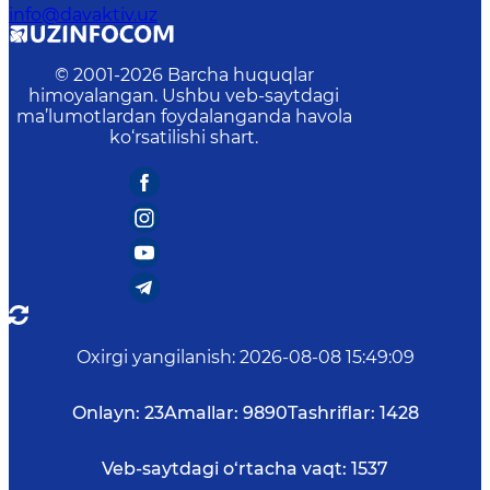
info@davaktiv.uz
© 2001-
2026
Barcha huquqlar
himoyalangan. Ushbu veb-saytdagi
ma’lumotlardan foydalanganda havola
ko‘rsatilishi shart.
Oxirgi yangilanish
:
2026-08-08 15:49:09
Onlayn:
23
Amallar:
9890
Tashriflar:
1428
Veb-saytdagi o‘rtacha vaqt:
1537