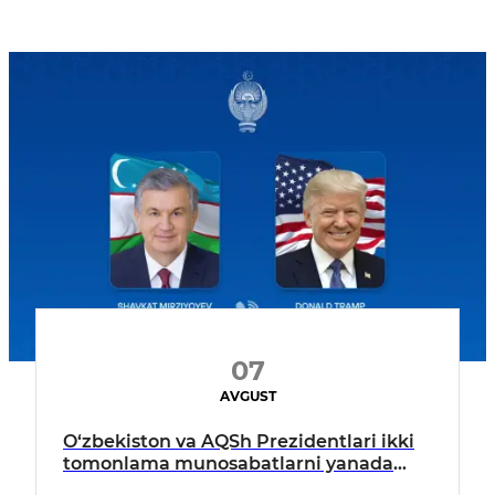
07
AVGUST
O‘zbekiston va AQSh Prezidentlari ikki
tomonlama munosabatlarni yanada
mustahkamlash istiqbollarini