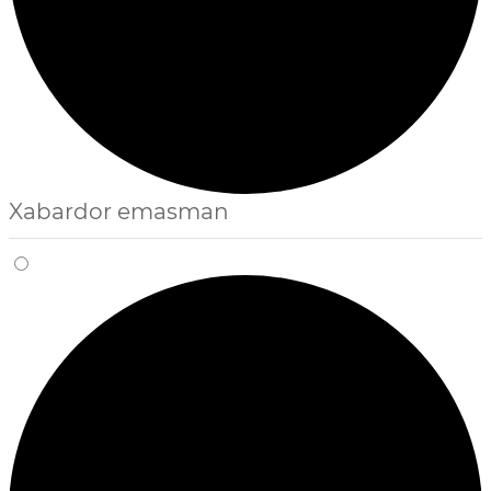
Xabardor emasman