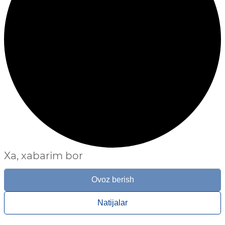
Xa, xabarim bor
Ovoz berish
Natijalar