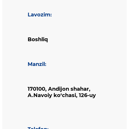
Lavozim
:
Boshliq
Manzil
:
170100, Andijon shahar,
A.Navoiy ko‘chasi, 126-uy