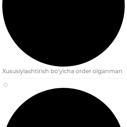
Xususiylashtirish bo'yicha order olganman