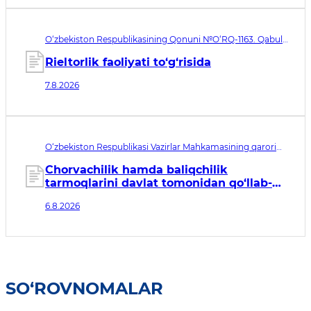
O‘zbekiston Respublikasining Qonuni №O‘RQ-1163. Qabul
qilingan sana 07.08.2026. Kuchga kirish sanasi 08.11.2026
Rieltorlik faoliyati to‘g‘risida
7.8.2026
O‘zbekiston Respublikasi Vazirlar Mahkamasining qarori
№435. Qabul qilingan sana 06.08.2026. Kuchga kirish
sanasi 07.08.2026
Chorvachilik hamda baliqchilik
tarmoqlarini davlat tomonidan qo‘llab-
quvvatlashning qo‘shimcha chora-
6.8.2026
tadbirlari to‘g‘risida
SO‘ROVNOMALAR