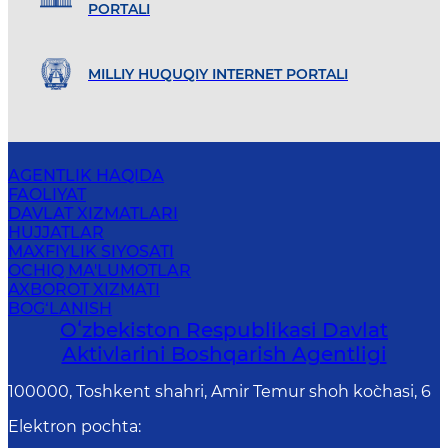
PORTALI
MILLIY HUQUQIY INTERNET PORTALI
AGENTLIK HAQIDA
FAOLIYAT
DAVLAT XIZMATLARI
HUJJATLAR
MAXFIYLIK SIYOSATI
OCHIQ MA'LUMOTLAR
AXBOROT XIZMATI
BOG‘LANISH
Oʻzbekiston Respublikasi Davlat
Aktivlarini Boshqarish Agentligi
100000, Toshkent shahri, Amir Temur shoh ko`chasi, 6
Elektron pochta
: