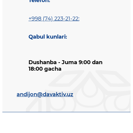
Telefon
:
+998 (74) 223-21-22
;
Qabul kunlari
:
Dushanba - Juma 9:00 dan
18:00 gacha
andijon@davaktiv.uz