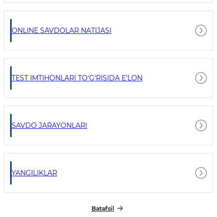
ONLINE SAVDOLAR NATIJASI
TEST IMTIHONLARI TO'G'RISIDA E'LON
SAVDO JARAYONLARI
YANGILIKLAR
Batafsil