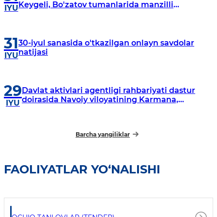
Keygeli, Bo'zatov tumanlarida manzilli
IYU
o‘rganishlar olib borildi
31
30-iyul sanasida o'tkazilgan onlayn savdolar
natijasi
IYU
29
Davlat aktivlari agentligi rahbariyati dastur
doirasida Navoiy viloyatining Karmana,
IYU
Navbahor, Xatirchi va Nurota tumanlarida
o‘rganish o‘tkazmoqda
Barcha yangiliklar
FAOLIYATLAR YO‘NALISHI