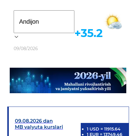
Davlat dasturi
+35.2
Ob-havo
09/08/2026
09.08.2026 dan
MB valyuta kurslari
1
USD
=
11915.64
1
EUR
=
13749.46