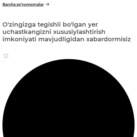
Barcha so‘rovnomalar
O'zingizga tegishli bo'lgan yer
uchastkangizni xususiylashtirish
imkoniyati mavjudligidan xabardormisiz