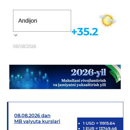
Davlat dasturi
+35.2
Ob-havo
08/08/2026
08.08.2026 dan
MB valyuta kurslari
1
USD
=
11915.64
1
EUR
=
13749.46