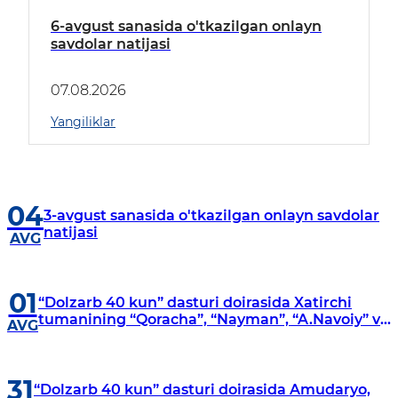
6-avgust sanasida o'tkazilgan onlayn
savdolar natijasi
07.08.2026
Yangiliklar
04
3-avgust sanasida o'tkazilgan onlayn savdolar
natijasi
AVG
01
“Dolzarb 40 kun” dasturi doirasida Xatirchi
tumanining “Qoracha”, “Nayman”, “A.Navoiy” va
AVG
“Damariq” mahallalarida manzilli o‘rganishlar
olib borildi
31
“Dolzarb 40 kun” dasturi doirasida Amudaryo,