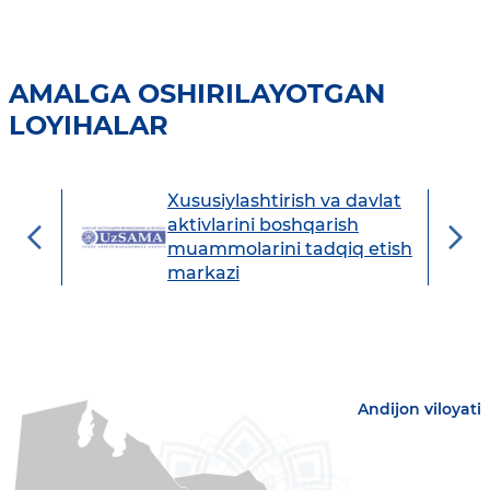
AMALGA OSHIRILAYOTGAN
LOYIHALAR
Xususiylashtirish va davlat
avdo
aktivlarini boshqarish
muammolarini tadqiq etish
markazi
Andijon viloyati