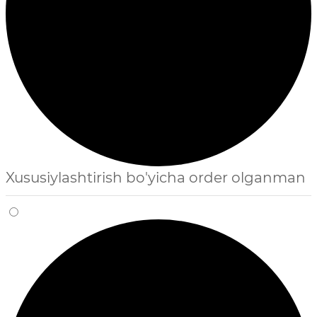
Xususiylashtirish bo'yicha order olganman