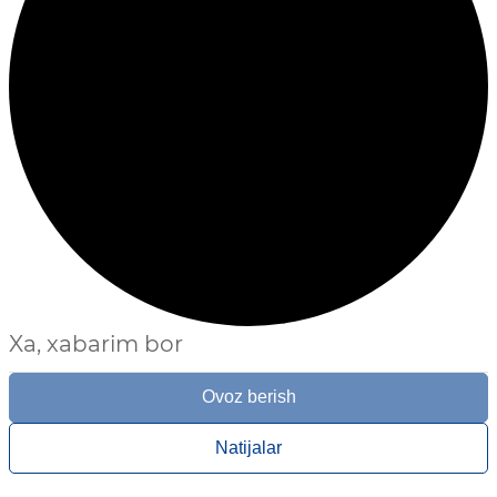
Xa, xabarim bor
Ovoz berish
Natijalar