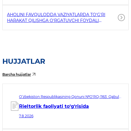
AHOLINI FAVQULODDA VAZIYATLARDA TO'G'RI
HARAKAT QILISHGA O'RGATUVCHI FOYDALI
HAVOLALAR
HUJJATLAR
Barcha hujjatlar
O‘zbekiston Respublikasining Qonuni №O‘RQ-1163. Qabul
qilingan sana 07.08.2026. Kuchga kirish sanasi 08.11.2026
Rieltorlik faoliyati to‘g‘risida
7.8.2026