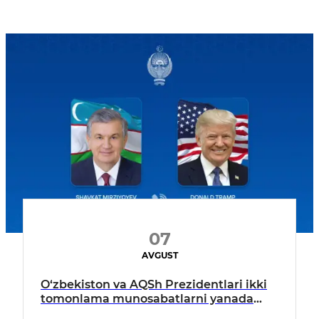
07
AVGUST
O‘zbekiston va AQSh Prezidentlari ikki
tomonlama munosabatlarni yanada
mustahkamlash istiqbollarini