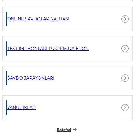
ONLINE SAVDOLAR NATIJASI
TEST IMTIHONLARI TO'G'RISIDA E'LON
SAVDO JARAYONLARI
YANGILIKLAR
Batafsil