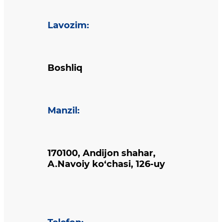
Lavozim
:
Boshliq
Manzil
:
170100, Andijon shahar,
A.Navoiy ko‘chasi, 126-uy