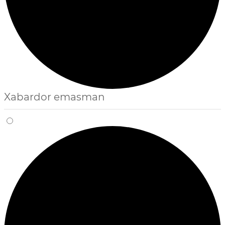
Xabardor emasman