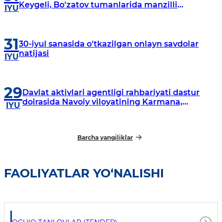
Keygeli, Bo'zatov tumanlarida manzilli
IYU
o‘rganishlar olib borildi
31
30-iyul sanasida o'tkazilgan onlayn savdolar
natijasi
IYU
29
Davlat aktivlari agentligi rahbariyati dastur
doirasida Navoiy viloyatining Karmana,
IYU
Navbahor, Xatirchi va Nurota tumanlarida
o‘rganish o‘tkazmoqda
Barcha yangiliklar
FAOLIYATLAR YO‘NALISHI