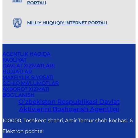
PORTALI
MILLIY HUQUQIY INTERNET PORTALI
AGENTLIK HAQIDA
FAOLIYAT
DAVLAT XIZMATLARI
HUJJATLAR
MAXFIYLIK SIYOSATI
OCHIQ MA'LUMOTLAR
AXBOROT XIZMATI
BOG‘LANISH
Oʻzbekiston Respublikasi Davlat
Aktivlarini Boshqarish Agentligi
100000, Toshkent shahri, Amir Temur shoh ko`chasi, 6
Elektron pochta
: