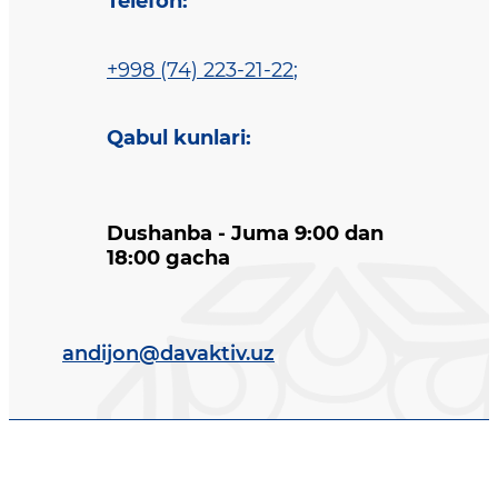
Telefon
:
+998 (74) 223-21-22
;
Qabul kunlari
:
Dushanba - Juma 9:00 dan
18:00 gacha
andijon@davaktiv.uz