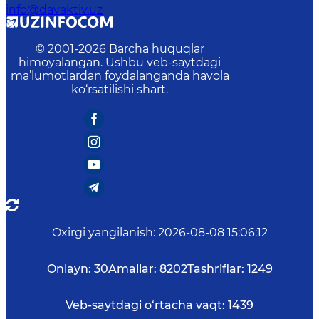
info@davaktiv.uz
© 2001-
2026
Barcha huquqlar
himoyalangan. Ushbu veb-saytdagi
ma’lumotlardan foydalanganda havola
ko‘rsatilishi shart.
Oxirgi yangilanish
:
2026-08-08 15:06:12
Onlayn:
30
Amallar:
8202
Tashriflar:
1249
Veb-saytdagi o‘rtacha vaqt:
1439