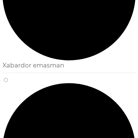
Xabardor emasman