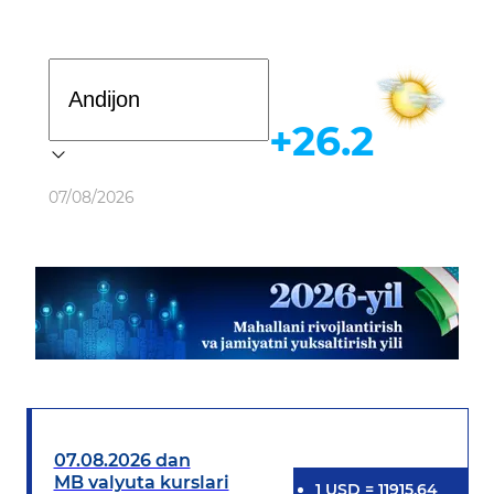
Davlat dasturi
+26.2
Ob-havo
07/08/2026
07.08.2026 dan
MB valyuta kurslari
1
USD
=
11915.64