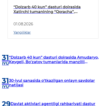
“Dolzarb 40 kun” dasturi doirasida
Xatirchi tumanining “Qoracha”,
“Nayman”, “A.Navoiy” va “Damariq”
mahallalarida manzilli o‘rganishlar olib
01.08.2026
borildi
Yangiliklar
31
“Dolzarb 40 kun” dasturi doirasida Amudaryo,
Keygeli, Bo'zatov tumanlarida manzilli
IYU
o‘rganishlar olib borildi
31
30-iyul sanasida o'tkazilgan onlayn savdolar
natijasi
IYU
29
Davlat aktivlari agentligi rahbariyati dastur