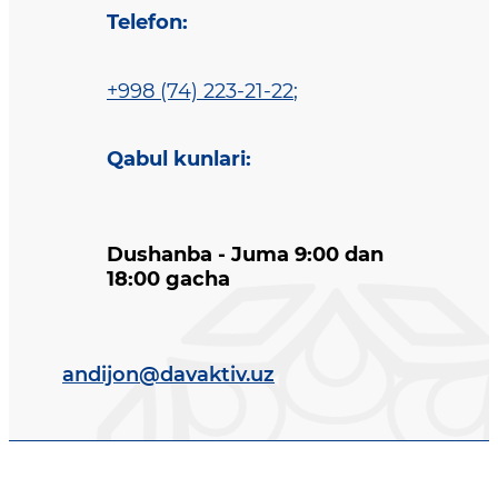
Telefon
:
+998 (74) 223-21-22
;
Qabul kunlari
:
Dushanba - Juma 9:00 dan
18:00 gacha
andijon@davaktiv.uz