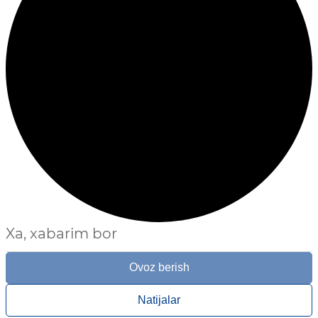
Xa, xabarim bor
Ovoz berish
Natijalar