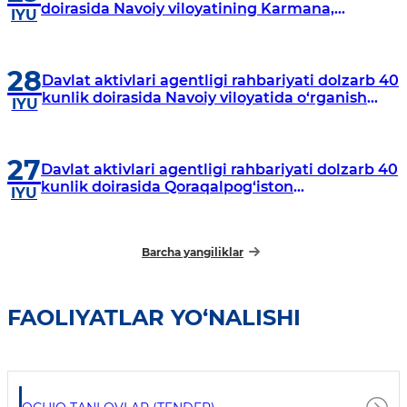
doirasida Navoiy viloyatining Karmana,
IYU
Navbahor, Xatirchi va Nurota tumanlarida
o‘rganish o‘tkazmoqda
28
Davlat aktivlari agentligi rahbariyati dolzarb 40
kunlik doirasida Navoiy viloyatida o‘rganish
IYU
o‘tkazdi
27
Davlat aktivlari agentligi rahbariyati dolzarb 40
kunlik doirasida Qoraqalpog‘iston
IYU
Respublikasida o‘rganish o‘tkazmoqda
Barcha yangiliklar
FAOLIYATLAR YO‘NALISHI