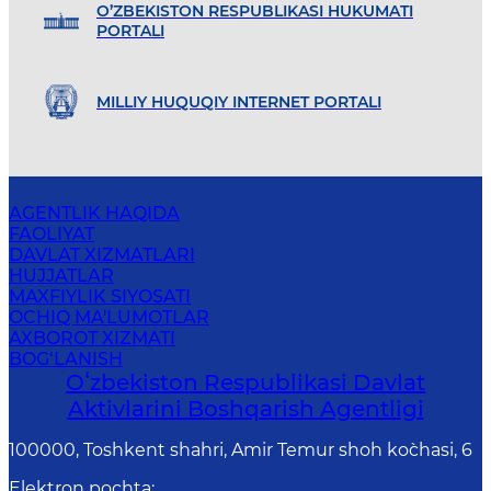
O’ZBEKISTON RESPUBLIKASI HUKUMATI
PORTALI
MILLIY HUQUQIY INTERNET PORTALI
AGENTLIK HAQIDA
FAOLIYAT
DAVLAT XIZMATLARI
HUJJATLAR
MAXFIYLIK SIYOSATI
OCHIQ MA'LUMOTLAR
AXBOROT XIZMATI
BOG‘LANISH
Oʻzbekiston Respublikasi Davlat
Aktivlarini Boshqarish Agentligi
100000, Toshkent shahri, Amir Temur shoh ko`chasi, 6
Elektron pochta
: