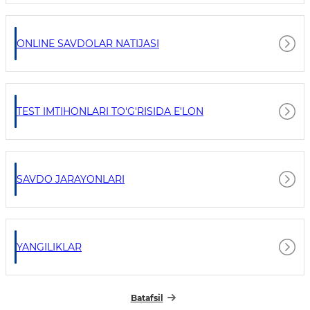
ONLINE SAVDOLAR NATIJASI
TEST IMTIHONLARI TO'G'RISIDA E'LON
SAVDO JARAYONLARI
YANGILIKLAR
Batafsil