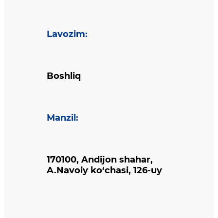
Lavozim
:
Boshliq
Manzil
:
170100, Andijon shahar,
A.Navoiy ko‘chasi, 126-uy