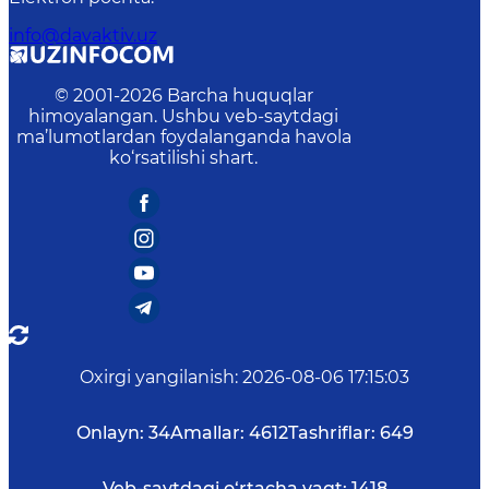
info@davaktiv.uz
© 2001-
2026
Barcha huquqlar
himoyalangan. Ushbu veb-saytdagi
ma’lumotlardan foydalanganda havola
ko‘rsatilishi shart.
Oxirgi yangilanish
:
2026-08-06 17:15:03
Onlayn:
34
Amallar:
4612
Tashriflar:
649
Veb-saytdagi o‘rtacha vaqt:
1418