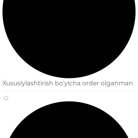
Xususiylashtirish bo'yicha order olganman