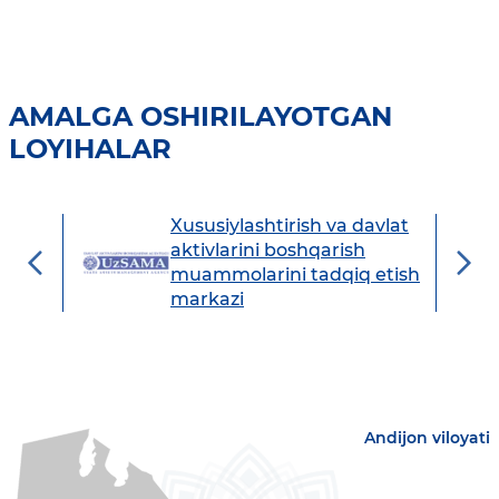
AMALGA OSHIRILAYOTGAN
LOYIHALAR
Xususiylashtirish va davlat
avdo
aktivlarini boshqarish
muammolarini tadqiq etish
markazi
Andijon viloyati