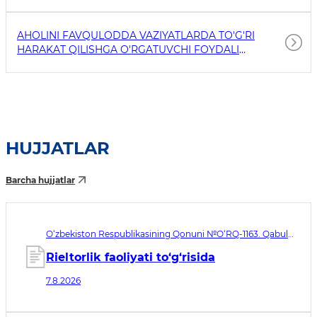
AHOLINI FAVQULODDA VAZIYATLARDA TO'G'RI
HARAKAT QILISHGA O'RGATUVCHI FOYDALI
HAVOLALAR
HUJJATLAR
Barcha hujjatlar
O‘zbekiston Respublikasining Qonuni №O‘RQ-1163. Qabul
qilingan sana 07.08.2026. Kuchga kirish sanasi 08.11.2026
Rieltorlik faoliyati to‘g‘risida
7.8.2026