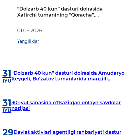
“Dolzarb 40 kun” dasturi doirasida
Xatirchi tumanining “Qoracha”,
“Nayman”, “A.Navoiy” va “Damariq”
mahallalarida manzilli o‘rganishlar olib
01.08.2026
borildi
Yangiliklar
31
“Dolzarb 40 kun” dasturi doirasida Amudaryo,
Keygeli, Bo'zatov tumanlarida manzilli
IYU
o‘rganishlar olib borildi
31
30-iyul sanasida o'tkazilgan onlayn savdolar
natijasi
IYU
29
Davlat aktivlari agentligi rahbariyati dastur