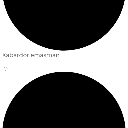
Xabardor emasman