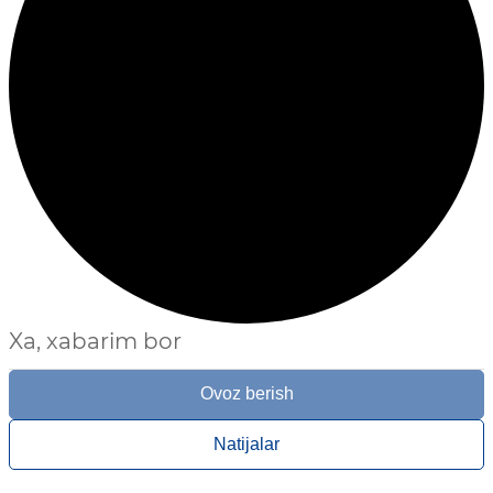
Xa, xabarim bor
Ovoz berish
Natijalar