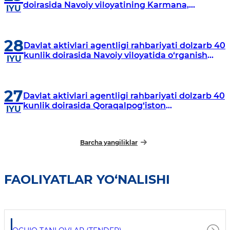
doirasida Navoiy viloyatining Karmana,
IYU
Navbahor, Xatirchi va Nurota tumanlarida
o‘rganish o‘tkazmoqda
28
Davlat aktivlari agentligi rahbariyati dolzarb 40
kunlik doirasida Navoiy viloyatida o‘rganish
IYU
o‘tkazdi
27
Davlat aktivlari agentligi rahbariyati dolzarb 40
kunlik doirasida Qoraqalpog‘iston
IYU
Respublikasida o‘rganish o‘tkazmoqda
Barcha yangiliklar
FAOLIYATLAR YO‘NALISHI