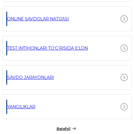
ONLINE SAVDOLAR NATIJASI
TEST IMTIHONLARI TO'G'RISIDA E'LON
SAVDO JARAYONLARI
YANGILIKLAR
Batafsil