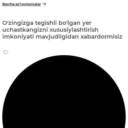
Barcha so‘rovnomalar
O'zingizga tegishli bo'lgan yer
uchastkangizni xususiylashtirish
imkoniyati mavjudligidan xabardormisiz