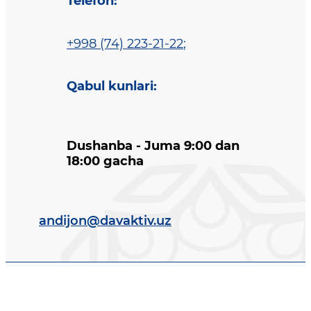
Telefon
:
+998 (74) 223-21-22
;
Qabul kunlari
:
Dushanba - Juma 9:00 dan
18:00 gacha
andijon@davaktiv.uz