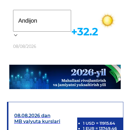
Davlat dasturi
+32.2
Ob-havo
08/08/2026
08.08.2026 dan
MB valyuta kurslari
1
USD
=
11915.64
1
EUR
=
13749.46