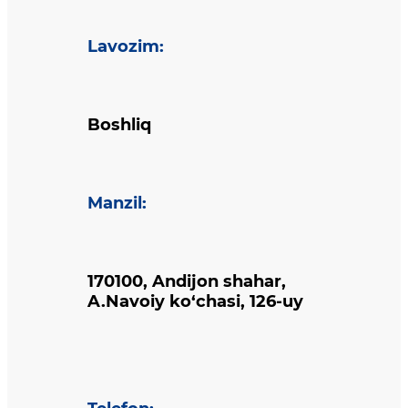
Lavozim
:
Boshliq
Manzil
:
170100, Andijon shahar,
A.Navoiy ko‘chasi, 126-uy