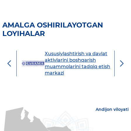
AMALGA OSHIRILAYOTGAN
LOYIHALAR
Xususiylashtirish va davlat
avdo
aktivlarini boshqarish
muammolarini tadqiq etish
markazi
Andijon viloyati