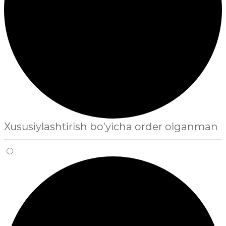
Xususiylashtirish bo'yicha order olganman