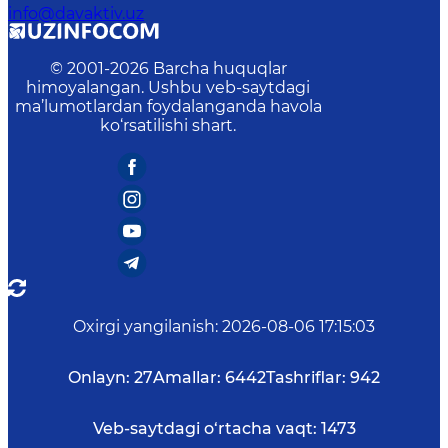
info@davaktiv.uz
© 2001-
2026
Barcha huquqlar
himoyalangan. Ushbu veb-saytdagi
ma’lumotlardan foydalanganda havola
ko‘rsatilishi shart.
Oxirgi yangilanish
:
2026-08-06 17:15:03
Onlayn:
27
Amallar:
6442
Tashriflar:
942
Veb-saytdagi o‘rtacha vaqt:
1473