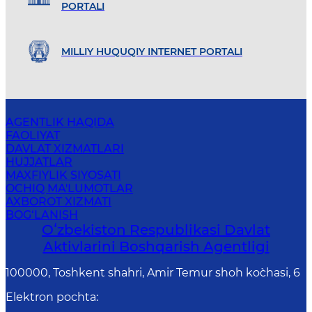
PORTALI
MILLIY HUQUQIY INTERNET PORTALI
AGENTLIK HAQIDA
FAOLIYAT
DAVLAT XIZMATLARI
HUJJATLAR
MAXFIYLIK SIYOSATI
OCHIQ MA'LUMOTLAR
AXBOROT XIZMATI
BOG‘LANISH
Oʻzbekiston Respublikasi Davlat
Aktivlarini Boshqarish Agentligi
100000, Toshkent shahri, Amir Temur shoh ko`chasi, 6
Elektron pochta
: