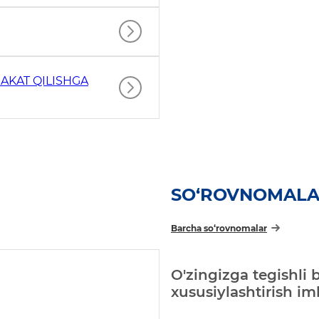
AKAT QILISHGA
SO‘ROVNOMAL
Barcha so‘rovnomalar
O'zingizga tegishli 
xususiylashtirish i