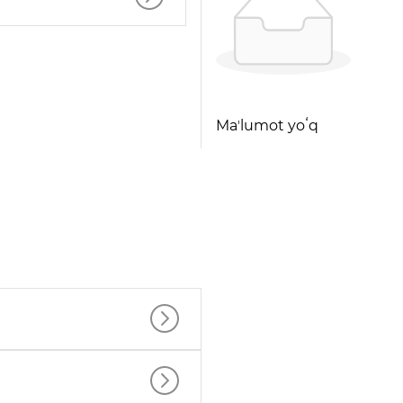
Maʼlumot yoʻq