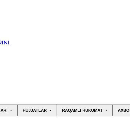
INI
LARI
HUJJATLAR
RAQAMLI HUKUMAT
AXBO