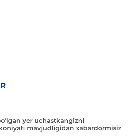
AR
bo'lgan yer uchastkangizni
mkoniyati mavjudligidan xabardormisiz