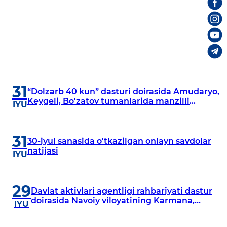
31
“Dolzarb 40 kun” dasturi doirasida Amudaryo,
Keygeli, Bo'zatov tumanlarida manzilli
IYU
o‘rganishlar olib borildi
31
30-iyul sanasida o'tkazilgan onlayn savdolar
natijasi
IYU
29
Davlat aktivlari agentligi rahbariyati dastur
doirasida Navoiy viloyatining Karmana,
IYU
Navbahor, Xatirchi va Nurota tumanlarida
o‘rganish o‘tkazmoqda