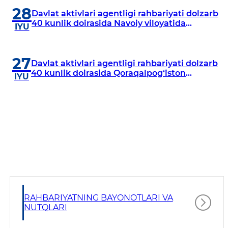
28
Davlat aktivlari agentligi rahbariyati dolzarb
40 kunlik doirasida Navoiy viloyatida
IYU
o‘rganish o‘tkazdi
27
Davlat aktivlari agentligi rahbariyati dolzarb
40 kunlik doirasida Qoraqalpog‘iston
IYU
Respublikasida o‘rganish o‘tkazmoqda
RAHBARIYATNING BAYONOTLARI VA
NUTQLARI