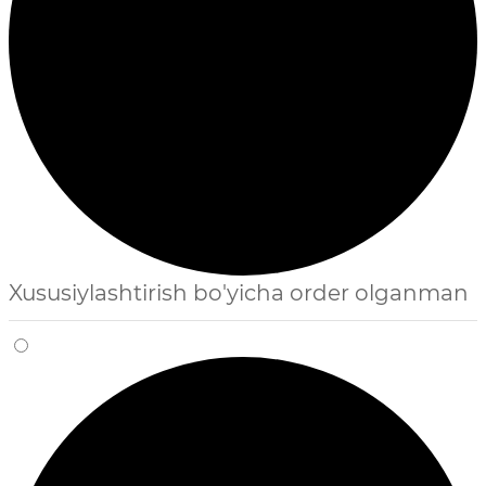
Xususiylashtirish bo'yicha order olganman