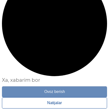
Xa, xabarim bor
Ovoz berish
Natijalar