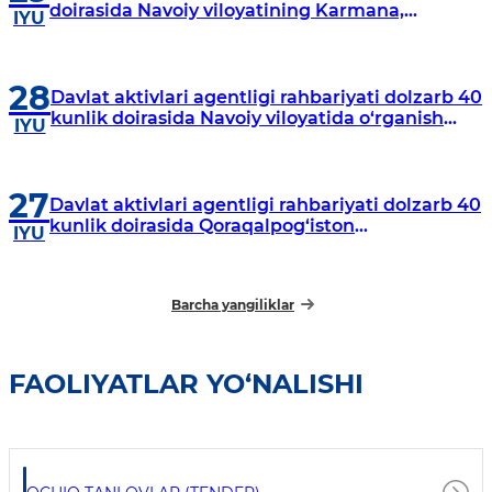
doirasida Navoiy viloyatining Karmana,
IYU
Navbahor, Xatirchi va Nurota tumanlarida
o‘rganish o‘tkazmoqda
28
Davlat aktivlari agentligi rahbariyati dolzarb 40
kunlik doirasida Navoiy viloyatida o‘rganish
IYU
o‘tkazdi
27
Davlat aktivlari agentligi rahbariyati dolzarb 40
kunlik doirasida Qoraqalpog‘iston
IYU
Respublikasida o‘rganish o‘tkazmoqda
Barcha yangiliklar
FAOLIYATLAR YO‘NALISHI