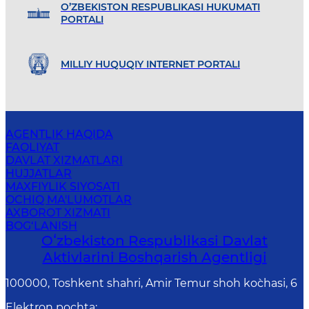
O’ZBEKISTON RESPUBLIKASI HUKUMATI
PORTALI
MILLIY HUQUQIY INTERNET PORTALI
AGENTLIK HAQIDA
FAOLIYAT
DAVLAT XIZMATLARI
HUJJATLAR
MAXFIYLIK SIYOSATI
OCHIQ MA'LUMOTLAR
AXBOROT XIZMATI
BOG‘LANISH
Oʻzbekiston Respublikasi Davlat
Aktivlarini Boshqarish Agentligi
100000, Toshkent shahri, Amir Temur shoh ko`chasi, 6
Elektron pochta
: