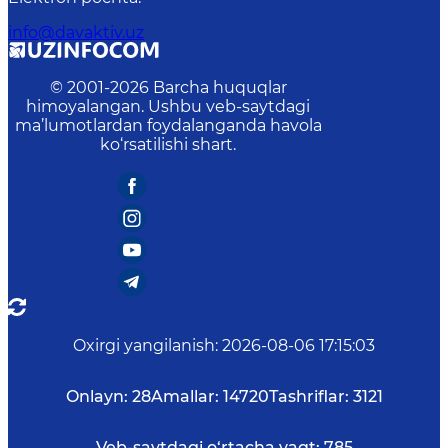
info@davaktiv.uz
© 2001-
2026
Barcha huquqlar
himoyalangan. Ushbu veb-saytdagi
ma’lumotlardan foydalanganda havola
ko‘rsatilishi shart.
Oxirgi yangilanish
:
2026-08-06 17:15:03
Onlayn:
28
Amallar:
14720
Tashriflar:
3121
Veb-saytdagi o‘rtacha vaqt:
785