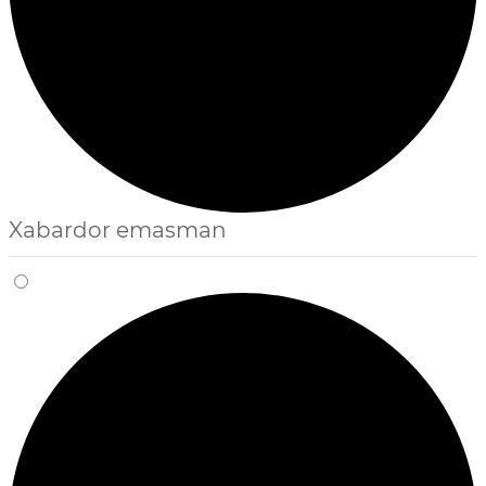
Xabardor emasman