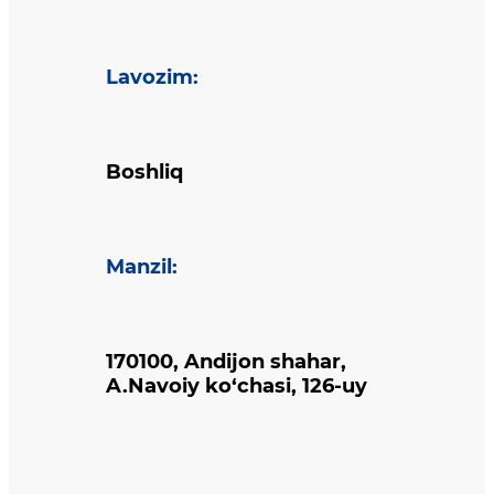
Lavozim
:
Boshliq
Manzil
:
170100, Andijon shahar,
A.Navoiy ko‘chasi, 126-uy