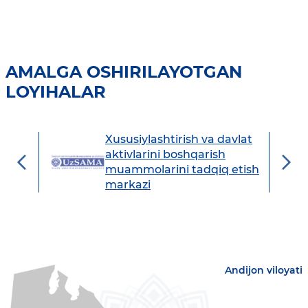
AMALGA OSHIRILAYOTGAN
LOYIHALAR
Xususiylashtirish va davlat
avdo
aktivlarini boshqarish
muammolarini tadqiq etish
markazi
Andijon viloyati