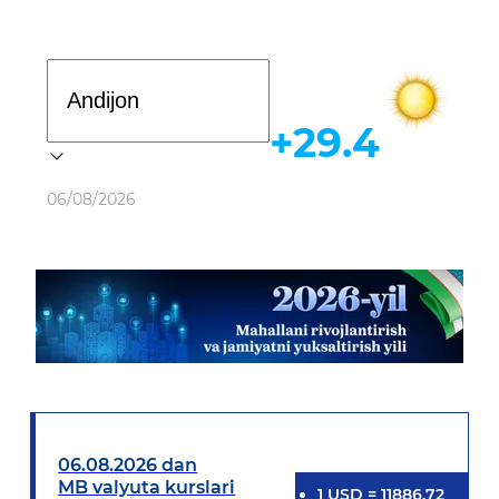
Davlat dasturi
+29.4
Ob-havo
06/08/2026
06.08.2026 dan
MB valyuta kurslari
1
USD
=
11886.72