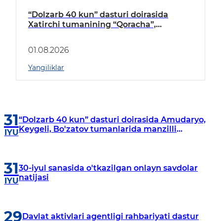
“Dolzarb 40 kun” dasturi doirasida
Xatirchi tumanining “Qoracha”,
“Nayman”, “A.Navoiy” va “Damariq”
mahallalarida manzilli o‘rganishlar olib
01.08.2026
borildi
Yangiliklar
31
“Dolzarb 40 kun” dasturi doirasida Amudaryo,
Keygeli, Bo'zatov tumanlarida manzilli
IYU
o‘rganishlar olib borildi
31
30-iyul sanasida o'tkazilgan onlayn savdolar
natijasi
IYU
29
Davlat aktivlari agentligi rahbariyati dastur