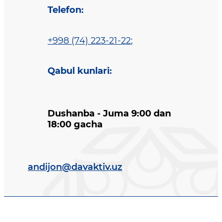
Telefon
:
+998 (74) 223-21-22
;
Qabul kunlari
:
Dushanba - Juma 9:00 dan
18:00 gacha
andijon@davaktiv.uz