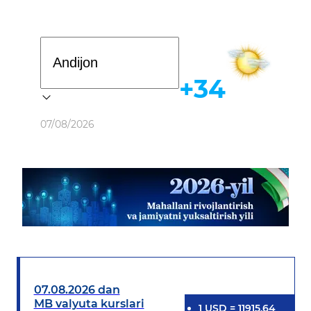
Davlat dasturi
+34
Ob-havo
07/08/2026
07.08.2026 dan
MB valyuta kurslari
1
USD
=
11915.64