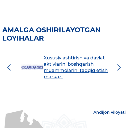
AMALGA OSHIRILAYOTGAN
LOYIHALAR
Xususiylashtirish va davlat
avdo
aktivlarini boshqarish
muammolarini tadqiq etish
markazi
Andijon viloyati