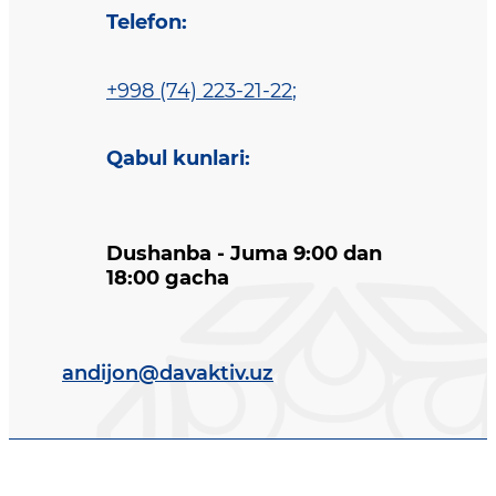
Telefon
:
+998 (74) 223-21-22
;
Qabul kunlari
:
Dushanba - Juma 9:00 dan
18:00 gacha
andijon@davaktiv.uz