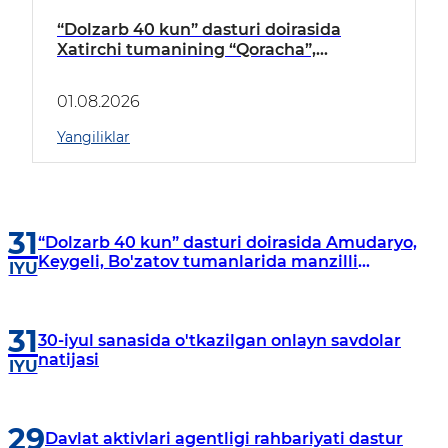
“Dolzarb 40 kun” dasturi doirasida
Xatirchi tumanining “Qoracha”,
“Nayman”, “A.Navoiy” va “Damariq”
mahallalarida manzilli o‘rganishlar olib
01.08.2026
borildi
Yangiliklar
31
“Dolzarb 40 kun” dasturi doirasida Amudaryo,
Keygeli, Bo'zatov tumanlarida manzilli
IYU
o‘rganishlar olib borildi
31
30-iyul sanasida o'tkazilgan onlayn savdolar
natijasi
IYU
29
Davlat aktivlari agentligi rahbariyati dastur