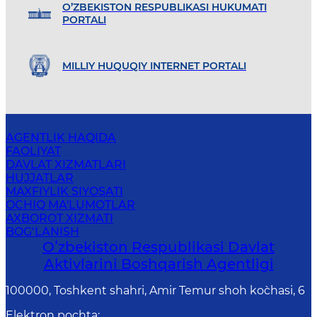
O’ZBEKISTON RESPUBLIKASI HUKUMATI
PORTALI
MILLIY HUQUQIY INTERNET PORTALI
AGENTLIK HAQIDA
FAOLIYAT
DAVLAT XIZMATLARI
HUJJATLAR
MAXFIYLIK SIYOSATI
OCHIQ MA'LUMOTLAR
AXBOROT XIZMATI
BOG‘LANISH
Oʻzbekiston Respublikasi Davlat
Aktivlarini Boshqarish Agentligi
100000, Toshkent shahri, Amir Temur shoh ko`chasi, 6
Elektron pochta
: