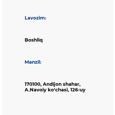
Lavozim
:
Boshliq
Manzil
:
170100, Andijon shahar,
A.Navoiy ko‘chasi, 126-uy