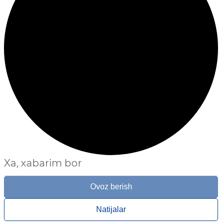
Xa, xabarim bor
Ovoz berish
Natijalar