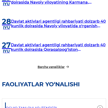
doirasida Navoiy viloyatining Karmana,
IYU
Navbahor, Xatirchi va Nurota tumanlarida
o‘rganish o‘tkazmoqda
28
Davlat aktivlari agentligi rahbariyati dolzarb 40
kunlik doirasida Navoiy viloyatida o‘rganish
IYU
o‘tkazdi
27
Davlat aktivlari agentligi rahbariyati dolzarb 40
kunlik doirasida Qoraqalpog‘iston
IYU
Respublikasida o‘rganish o‘tkazmoqda
Barcha yangiliklar
FAOLIYATLAR YO‘NALISHI