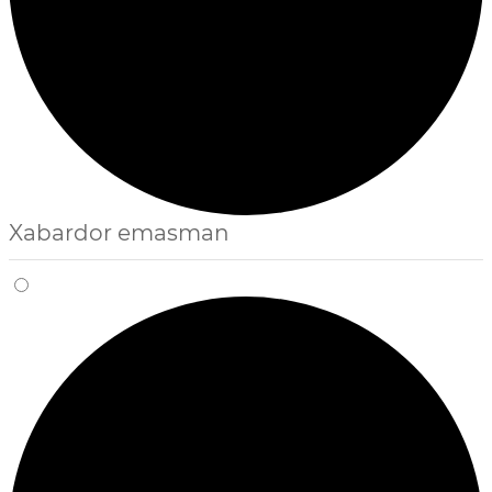
Xabardor emasman