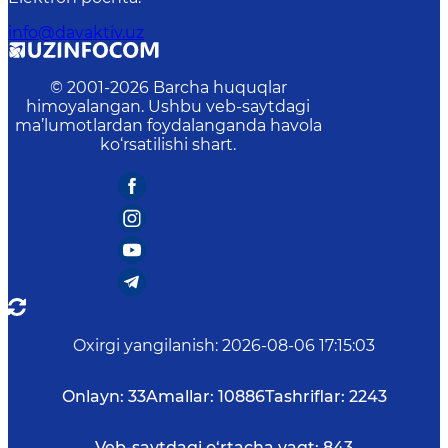
info@davaktiv.uz
© 2001-
2026
Barcha huquqlar
himoyalangan. Ushbu veb-saytdagi
ma’lumotlardan foydalanganda havola
ko‘rsatilishi shart.
Oxirgi yangilanish
:
2026-08-06 17:15:03
Onlayn:
33
Amallar:
10886
Tashriflar:
2243
Veb-saytdagi o‘rtacha vaqt:
843