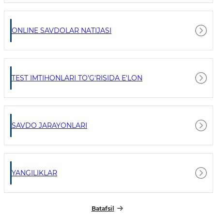
ONLINE SAVDOLAR NATIJASI
TEST IMTIHONLARI TO'G'RISIDA E'LON
SAVDO JARAYONLARI
YANGILIKLAR
Batafsil