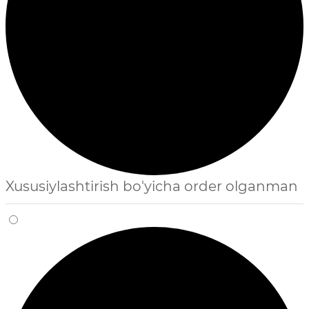
Xususiylashtirish bo'yicha order olganman