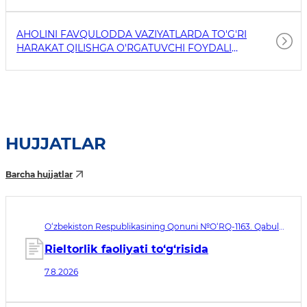
AHOLINI FAVQULODDA VAZIYATLARDA TO'G'RI
HARAKAT QILISHGA O'RGATUVCHI FOYDALI
HAVOLALAR
HUJJATLAR
Barcha hujjatlar
O‘zbekiston Respublikasining Qonuni №O‘RQ-1163. Qabul
qilingan sana 07.08.2026. Kuchga kirish sanasi 08.11.2026
Rieltorlik faoliyati to‘g‘risida
7.8.2026