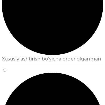
Xususiylashtirish bo'yicha order olganman