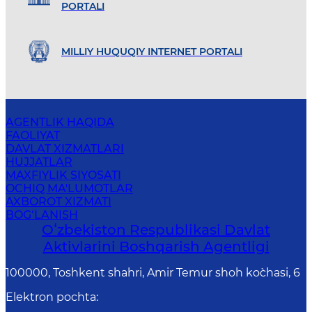
PORTALI
MILLIY HUQUQIY INTERNET PORTALI
AGENTLIK HAQIDA
FAOLIYAT
DAVLAT XIZMATLARI
HUJJATLAR
MAXFIYLIK SIYOSATI
OCHIQ MA'LUMOTLAR
AXBOROT XIZMATI
BOG‘LANISH
Oʻzbekiston Respublikasi Davlat
Aktivlarini Boshqarish Agentligi
100000, Toshkent shahri, Amir Temur shoh ko`chasi, 6
Elektron pochta
: