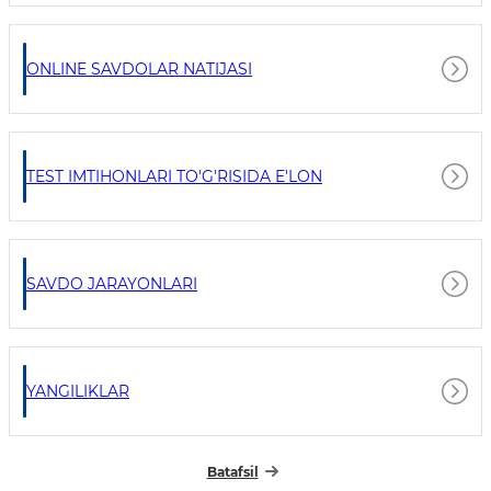
ONLINE SAVDOLAR NATIJASI
TEST IMTIHONLARI TO'G'RISIDA E'LON
SAVDO JARAYONLARI
YANGILIKLAR
Batafsil