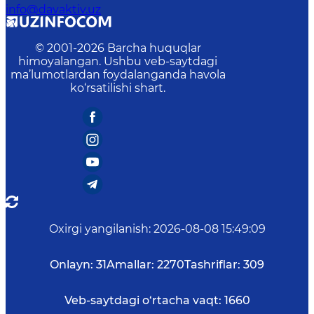
info@davaktiv.uz
© 2001-
2026
Barcha huquqlar
himoyalangan. Ushbu veb-saytdagi
ma’lumotlardan foydalanganda havola
ko‘rsatilishi shart.
Oxirgi yangilanish
:
2026-08-08 15:49:09
Onlayn:
31
Amallar:
2270
Tashriflar:
309
Veb-saytdagi o‘rtacha vaqt:
1660