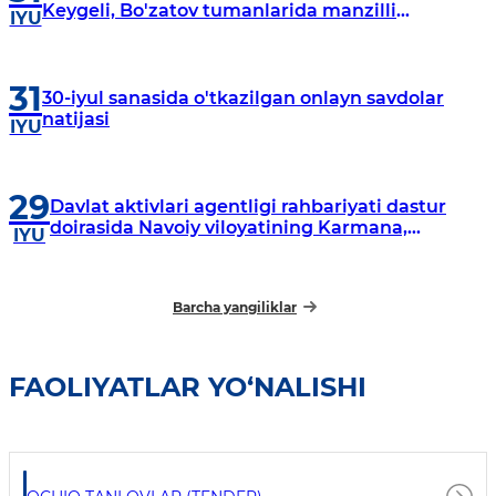
Keygeli, Bo'zatov tumanlarida manzilli
IYU
o‘rganishlar olib borildi
31
30-iyul sanasida o'tkazilgan onlayn savdolar
natijasi
IYU
29
Davlat aktivlari agentligi rahbariyati dastur
doirasida Navoiy viloyatining Karmana,
IYU
Navbahor, Xatirchi va Nurota tumanlarida
o‘rganish o‘tkazmoqda
Barcha yangiliklar
FAOLIYATLAR YO‘NALISHI