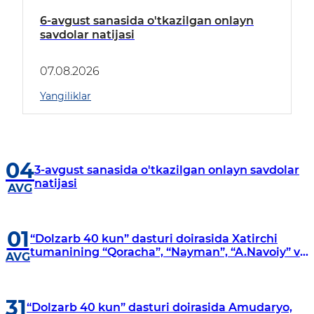
6-avgust sanasida o'tkazilgan onlayn
savdolar natijasi
07.08.2026
Yangiliklar
04
3-avgust sanasida o'tkazilgan onlayn savdolar
natijasi
AVG
01
“Dolzarb 40 kun” dasturi doirasida Xatirchi
tumanining “Qoracha”, “Nayman”, “A.Navoiy” va
AVG
“Damariq” mahallalarida manzilli o‘rganishlar
olib borildi
31
“Dolzarb 40 kun” dasturi doirasida Amudaryo,