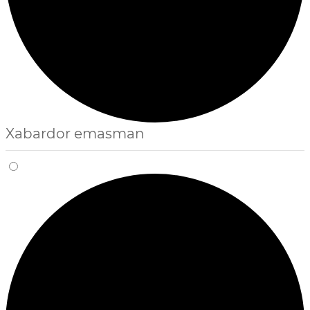
Xabardor emasman