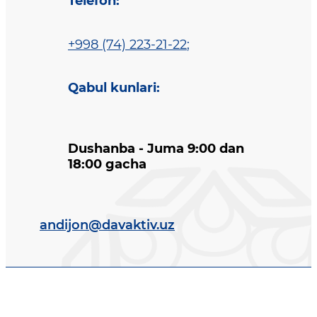
Telefon
:
+998 (74) 223-21-22
;
Qabul kunlari
:
Dushanba - Juma 9:00 dan
18:00 gacha
andijon@davaktiv.uz