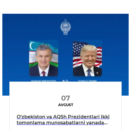
07
AVGUST
O‘zbekiston va AQSh Prezidentlari ikki
tomonlama munosabatlarni yanada
mustahkamlash istiqbollarini