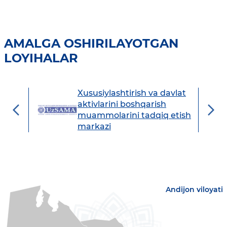
AMALGA OSHIRILAYOTGAN
LOYIHALAR
Xususiylashtirish va davlat
avdo
aktivlarini boshqarish
muammolarini tadqiq etish
markazi
Andijon viloyati