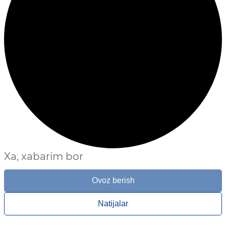
Xa, xabarim bor
Ovoz berish
Natijalar