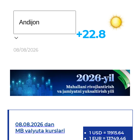
Davlat dasturi
+22.8
Ob-havo
08/08/2026
08.08.2026 dan
MB valyuta kurslari
1
USD
=
11915.64
1
EUR
=
13749.46