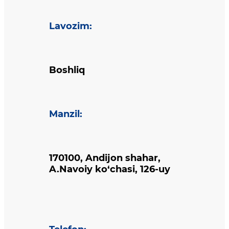
Lavozim
:
Boshliq
Manzil
:
170100, Andijon shahar,
A.Navoiy ko‘chasi, 126-uy