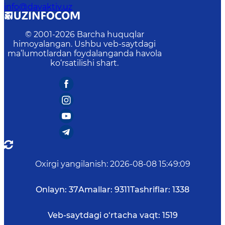
info@davaktiv.uz
© 2001-
2026
Barcha huquqlar
himoyalangan. Ushbu veb-saytdagi
ma’lumotlardan foydalanganda havola
ko‘rsatilishi shart.
Oxirgi yangilanish
:
2026-08-08 15:49:09
Onlayn:
37
Amallar:
9311
Tashriflar:
1338
Veb-saytdagi o‘rtacha vaqt:
1519