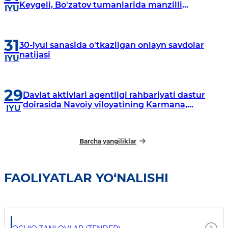
Keygeli, Bo'zatov tumanlarida manzilli
IYU
o‘rganishlar olib borildi
31
30-iyul sanasida o'tkazilgan onlayn savdolar
natijasi
IYU
29
Davlat aktivlari agentligi rahbariyati dastur
doirasida Navoiy viloyatining Karmana,
IYU
Navbahor, Xatirchi va Nurota tumanlarida
o‘rganish o‘tkazmoqda
Barcha yangiliklar
FAOLIYATLAR YO‘NALISHI