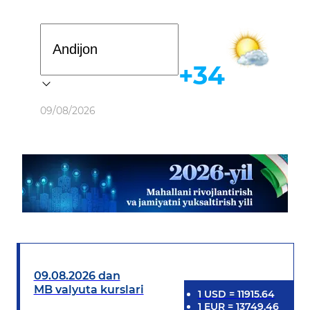
Davlat dasturi
+34
Ob-havo
09/08/2026
09.08.2026 dan
MB valyuta kurslari
1
USD
=
11915.64
1
EUR
=
13749.46