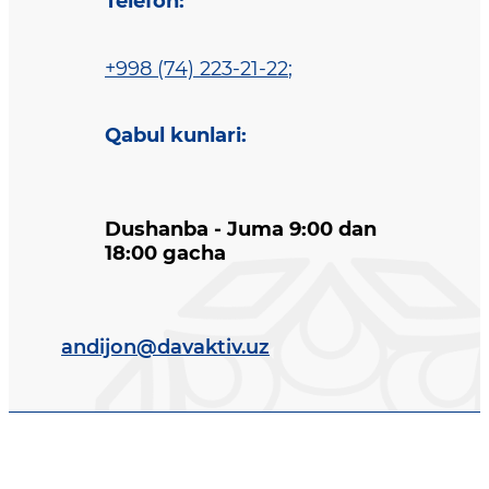
Telefon
:
+998 (74) 223-21-22
;
Qabul kunlari
:
Dushanba - Juma 9:00 dan
18:00 gacha
andijon@davaktiv.uz