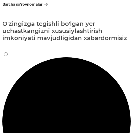
Barcha so‘rovnomalar
O'zingizga tegishli bo'lgan yer
uchastkangizni xususiylashtirish
imkoniyati mavjudligidan xabardormisiz