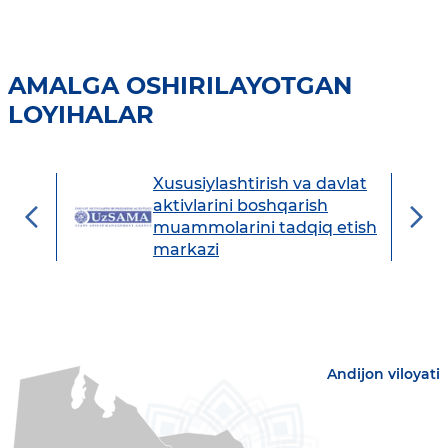
AMALGA OSHIRILAYOTGAN
LOYIHALAR
Xususiylashtirish va davlat
avdo
aktivlarini boshqarish
muammolarini tadqiq etish
markazi
Andijon viloyati