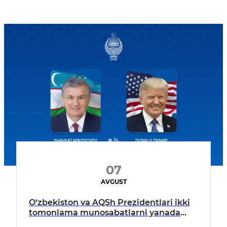
07
AVGUST
O‘zbekiston va AQSh Prezidentlari ikki
tomonlama munosabatlarni yanada
mustahkamlash istiqbollarini