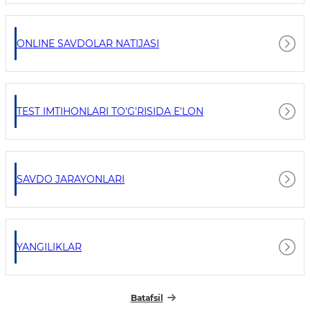
ONLINE SAVDOLAR NATIJASI
TEST IMTIHONLARI TO'G'RISIDA E'LON
SAVDO JARAYONLARI
YANGILIKLAR
Batafsil