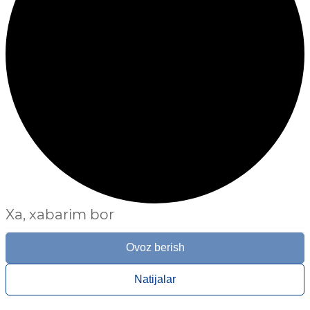
Xa, xabarim bor
Ovoz berish
Natijalar