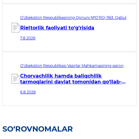
O‘zbekiston Respublikasining Qonuni №O‘RQ-1163. Qabul
qilingan sana 07.08.2026. Kuchga kirish sanasi 08.11.2026
Rieltorlik faoliyati to‘g‘risida
7.8.2026
O‘zbekiston Respublikasi Vazirlar Mahkamasining qarori
№435. Qabul qilingan sana 06.08.2026. Kuchga kirish
sanasi 07.08.2026
Chorvachilik hamda baliqchilik
tarmoqlarini davlat tomonidan qo‘llab-
quvvatlashning qo‘shimcha chora-
6.8.2026
tadbirlari to‘g‘risida
SO‘ROVNOMALAR