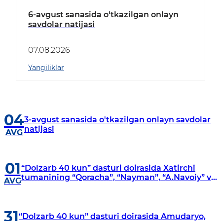
6-avgust sanasida o'tkazilgan onlayn
savdolar natijasi
07.08.2026
Yangiliklar
04
3-avgust sanasida o'tkazilgan onlayn savdolar
natijasi
AVG
01
“Dolzarb 40 kun” dasturi doirasida Xatirchi
tumanining “Qoracha”, “Nayman”, “A.Navoiy” va
AVG
“Damariq” mahallalarida manzilli o‘rganishlar
olib borildi
31
“Dolzarb 40 kun” dasturi doirasida Amudaryo,