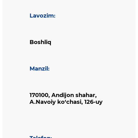
Lavozim
:
Boshliq
Manzil
:
170100, Andijon shahar,
A.Navoiy ko‘chasi, 126-uy