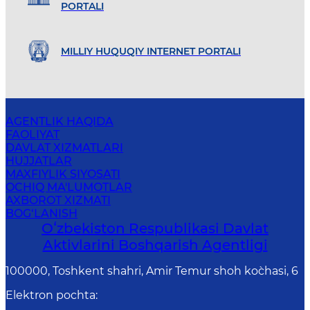
PORTALI
MILLIY HUQUQIY INTERNET PORTALI
AGENTLIK HAQIDA
FAOLIYAT
DAVLAT XIZMATLARI
HUJJATLAR
MAXFIYLIK SIYOSATI
OCHIQ MA'LUMOTLAR
AXBOROT XIZMATI
BOG‘LANISH
Oʻzbekiston Respublikasi Davlat
Aktivlarini Boshqarish Agentligi
100000, Toshkent shahri, Amir Temur shoh ko`chasi, 6
Elektron pochta
: