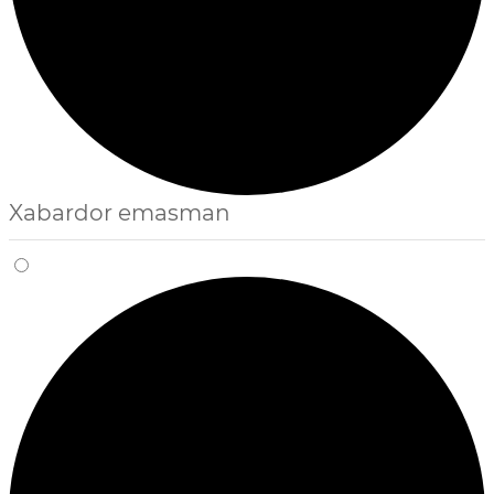
Xabardor emasman