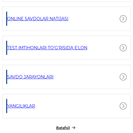
ONLINE SAVDOLAR NATIJASI
TEST IMTIHONLARI TO'G'RISIDA E'LON
SAVDO JARAYONLARI
YANGILIKLAR
Batafsil