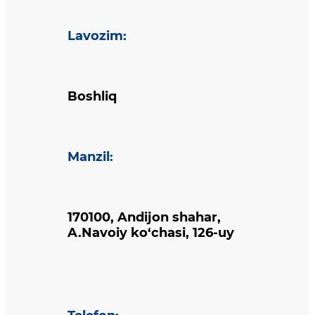
Lavozim
:
Boshliq
Manzil
:
170100, Andijon shahar,
A.Navoiy ko‘chasi, 126-uy