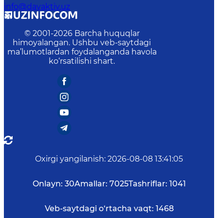
info@davaktiv.uz
© 2001-
2026
Barcha huquqlar
himoyalangan. Ushbu veb-saytdagi
ma’lumotlardan foydalanganda havola
ko‘rsatilishi shart.
Oxirgi yangilanish
:
2026-08-08 13:41:05
Onlayn:
30
Amallar:
7025
Tashriflar:
1041
Veb-saytdagi o‘rtacha vaqt:
1468