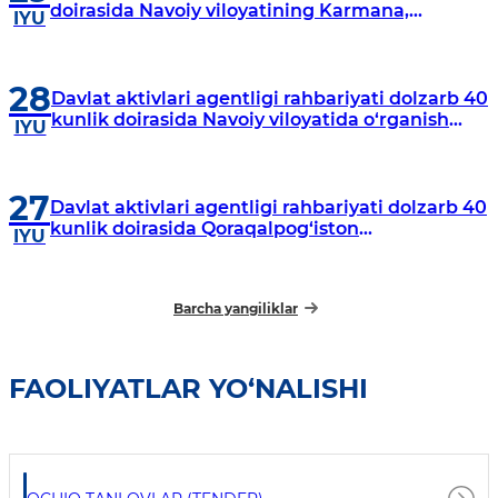
doirasida Navoiy viloyatining Karmana,
IYU
Navbahor, Xatirchi va Nurota tumanlarida
o‘rganish o‘tkazmoqda
28
Davlat aktivlari agentligi rahbariyati dolzarb 40
kunlik doirasida Navoiy viloyatida o‘rganish
IYU
o‘tkazdi
27
Davlat aktivlari agentligi rahbariyati dolzarb 40
kunlik doirasida Qoraqalpog‘iston
IYU
Respublikasida o‘rganish o‘tkazmoqda
Barcha yangiliklar
FAOLIYATLAR YO‘NALISHI