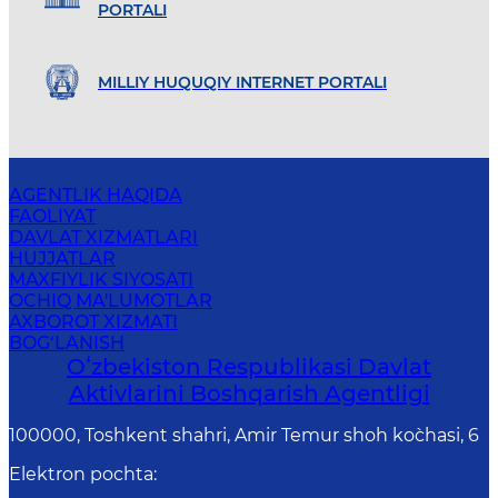
PORTALI
MILLIY HUQUQIY INTERNET PORTALI
AGENTLIK HAQIDA
FAOLIYAT
DAVLAT XIZMATLARI
HUJJATLAR
MAXFIYLIK SIYOSATI
OCHIQ MA'LUMOTLAR
AXBOROT XIZMATI
BOG‘LANISH
Oʻzbekiston Respublikasi Davlat
Aktivlarini Boshqarish Agentligi
100000, Toshkent shahri, Amir Temur shoh ko`chasi, 6
Elektron pochta
: