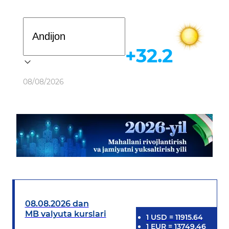
Davlat dasturi
+32.2
Ob-havo
08/08/2026
08.08.2026 dan
MB valyuta kurslari
1
USD
=
11915.64
1
EUR
=
13749.46