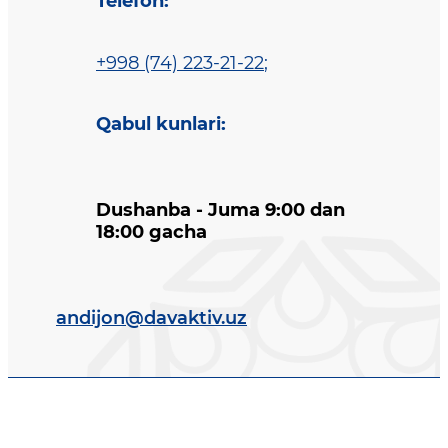
Telefon
:
+998 (74) 223-21-22
;
Qabul kunlari
:
Dushanba - Juma 9:00 dan
18:00 gacha
andijon@davaktiv.uz