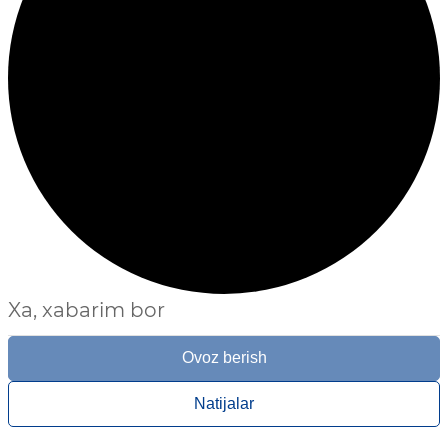
Xa, xabarim bor
Ovoz berish
Natijalar