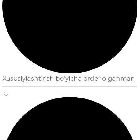
Xususiylashtirish bo'yicha order olganman