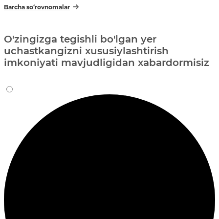
Barcha so‘rovnomalar
O'zingizga tegishli bo'lgan yer
uchastkangizni xususiylashtirish
imkoniyati mavjudligidan xabardormisiz