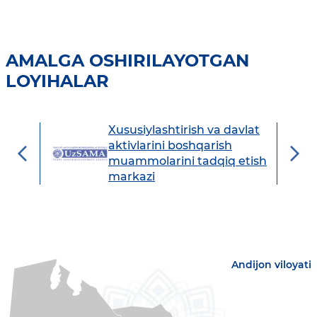
AMALGA OSHIRILAYOTGAN
LOYIHALAR
Xususiylashtirish va davlat
avdo
aktivlarini boshqarish
muammolarini tadqiq etish
markazi
Andijon viloyati