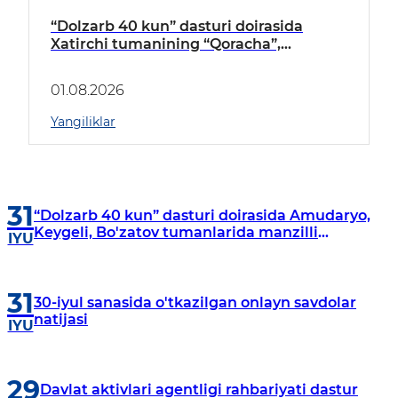
“Dolzarb 40 kun” dasturi doirasida
Xatirchi tumanining “Qoracha”,
“Nayman”, “A.Navoiy” va “Damariq”
mahallalarida manzilli o‘rganishlar olib
01.08.2026
borildi
Yangiliklar
31
“Dolzarb 40 kun” dasturi doirasida Amudaryo,
Keygeli, Bo'zatov tumanlarida manzilli
IYU
o‘rganishlar olib borildi
31
30-iyul sanasida o'tkazilgan onlayn savdolar
natijasi
IYU
29
Davlat aktivlari agentligi rahbariyati dastur