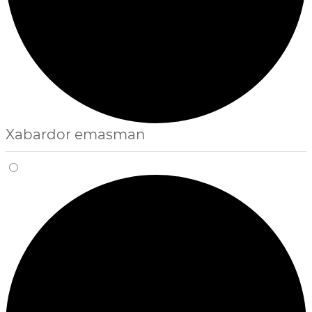
Xabardor emasman