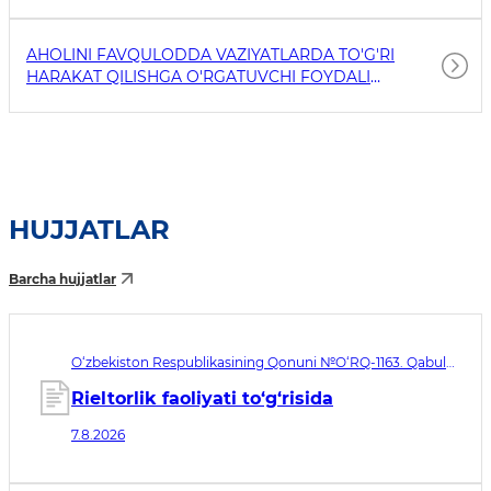
AHOLINI FAVQULODDA VAZIYATLARDA TO'G'RI
HARAKAT QILISHGA O'RGATUVCHI FOYDALI
HAVOLALAR
HUJJATLAR
Barcha hujjatlar
O‘zbekiston Respublikasining Qonuni №O‘RQ-1163. Qabul
qilingan sana 07.08.2026. Kuchga kirish sanasi 08.11.2026
Rieltorlik faoliyati to‘g‘risida
7.8.2026