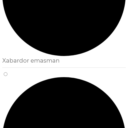
Xabardor emasman