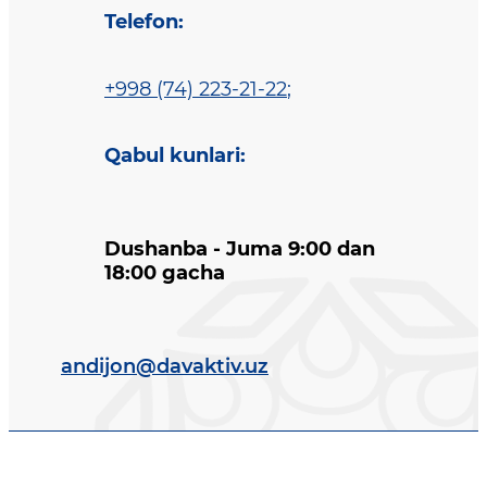
Telefon
:
+998 (74) 223-21-22
;
Qabul kunlari
:
Dushanba - Juma 9:00 dan
18:00 gacha
andijon@davaktiv.uz