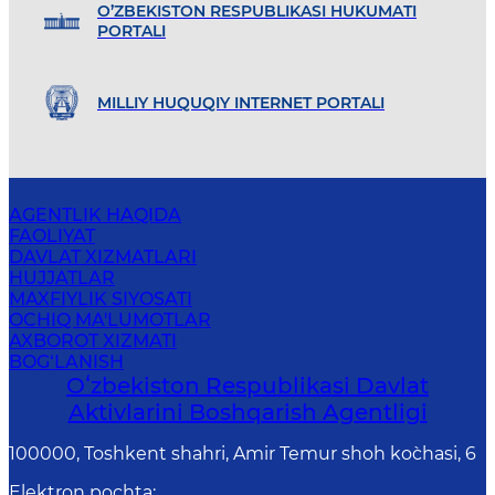
O’ZBEKISTON RESPUBLIKASI HUKUMATI
PORTALI
MILLIY HUQUQIY INTERNET PORTALI
AGENTLIK HAQIDA
FAOLIYAT
DAVLAT XIZMATLARI
HUJJATLAR
MAXFIYLIK SIYOSATI
OCHIQ MA'LUMOTLAR
AXBOROT XIZMATI
BOG‘LANISH
Oʻzbekiston Respublikasi Davlat
Aktivlarini Boshqarish Agentligi
100000, Toshkent shahri, Amir Temur shoh ko`chasi, 6
Elektron pochta
: