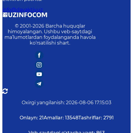
info@davaktiv.uz
© 2001-
2026
Barcha huquqlar
himoyalangan. Ushbu veb-saytdagi
ma’lumotlardan foydalanganda havola
ko‘rsatilishi shart.
Oxirgi yangilanish
:
2026-08-06 17:15:03
Onlayn:
21
Amallar:
13548
Tashriflar:
2791
Veb-saytdagi o‘rtacha vaqt:
863