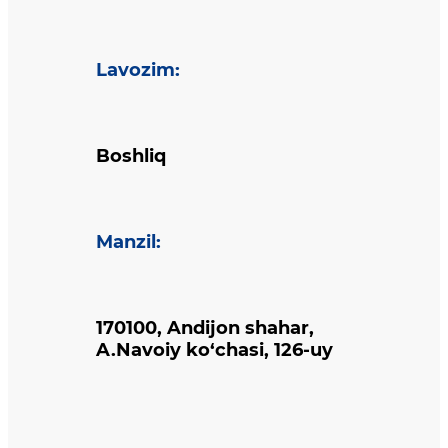
Lavozim
:
Boshliq
Manzil
:
170100, Andijon shahar,
A.Navoiy ko‘chasi, 126-uy