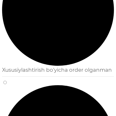
Xususiylashtirish bo'yicha order olganman