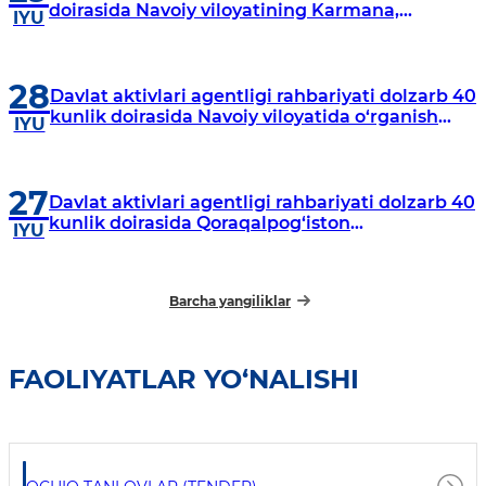
doirasida Navoiy viloyatining Karmana,
IYU
Navbahor, Xatirchi va Nurota tumanlarida
o‘rganish o‘tkazmoqda
28
Davlat aktivlari agentligi rahbariyati dolzarb 40
kunlik doirasida Navoiy viloyatida o‘rganish
IYU
o‘tkazdi
27
Davlat aktivlari agentligi rahbariyati dolzarb 40
kunlik doirasida Qoraqalpog‘iston
IYU
Respublikasida o‘rganish o‘tkazmoqda
Barcha yangiliklar
FAOLIYATLAR YO‘NALISHI