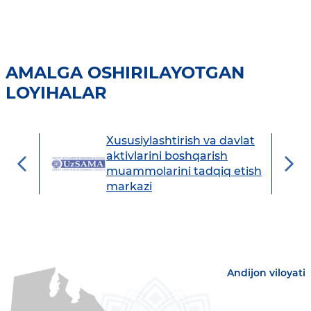
AMALGA OSHIRILAYOTGAN
LOYIHALAR
Xususiylashtirish va davlat
avdo
aktivlarini boshqarish
muammolarini tadqiq etish
markazi
Andijon viloyati