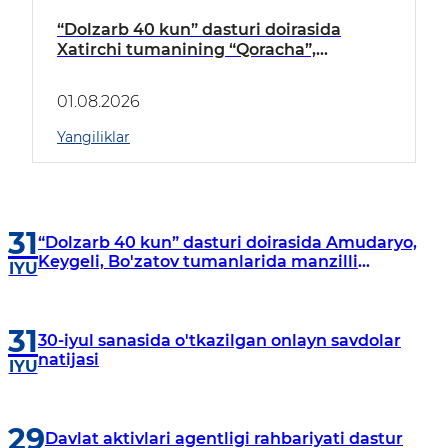
“Dolzarb 40 kun” dasturi doirasida
Xatirchi tumanining “Qoracha”,
“Nayman”, “A.Navoiy” va “Damariq”
mahallalarida manzilli o‘rganishlar olib
01.08.2026
borildi
Yangiliklar
31
“Dolzarb 40 kun” dasturi doirasida Amudaryo,
Keygeli, Bo'zatov tumanlarida manzilli
IYU
o‘rganishlar olib borildi
31
30-iyul sanasida o'tkazilgan onlayn savdolar
natijasi
IYU
29
Davlat aktivlari agentligi rahbariyati dastur