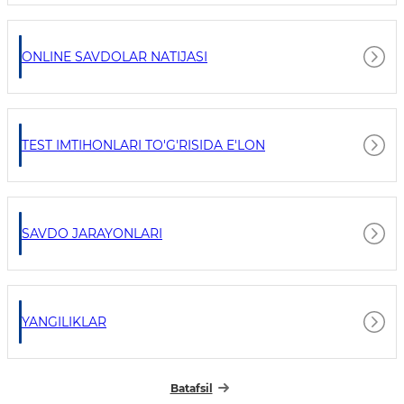
ONLINE SAVDOLAR NATIJASI
TEST IMTIHONLARI TO'G'RISIDA E'LON
SAVDO JARAYONLARI
YANGILIKLAR
Batafsil