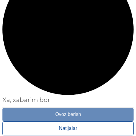
Xa, xabarim bor
Ovoz berish
Natijalar