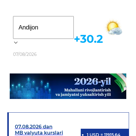
Davlat dasturi
+30.2
Ob-havo
07/08/2026
07.08.2026 dan
MB valyuta kurslari
1
USD
=
11915.64