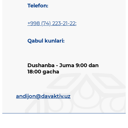
Telefon
:
+998 (74) 223-21-22
;
Qabul kunlari
:
Dushanba - Juma 9:00 dan
18:00 gacha
andijon@davaktiv.uz