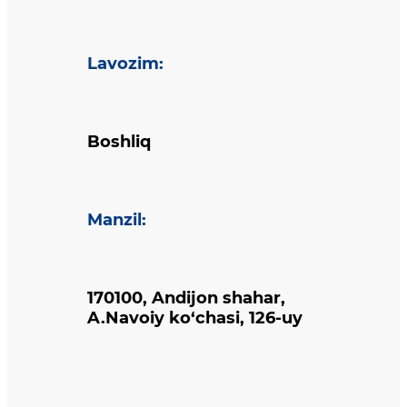
Lavozim
:
Boshliq
Manzil
:
170100, Andijon shahar,
A.Navoiy ko‘chasi, 126-uy