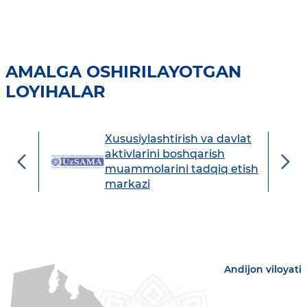
AMALGA OSHIRILAYOTGAN
LOYIHALAR
Xususiylashtirish va davlat
avdo
aktivlarini boshqarish
muammolarini tadqiq etish
markazi
Andijon viloyati