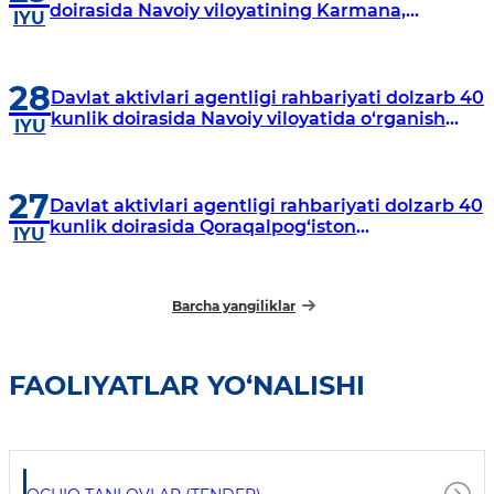
doirasida Navoiy viloyatining Karmana,
IYU
Navbahor, Xatirchi va Nurota tumanlarida
o‘rganish o‘tkazmoqda
28
Davlat aktivlari agentligi rahbariyati dolzarb 40
kunlik doirasida Navoiy viloyatida o‘rganish
IYU
o‘tkazdi
27
Davlat aktivlari agentligi rahbariyati dolzarb 40
kunlik doirasida Qoraqalpog‘iston
IYU
Respublikasida o‘rganish o‘tkazmoqda
Barcha yangiliklar
FAOLIYATLAR YO‘NALISHI