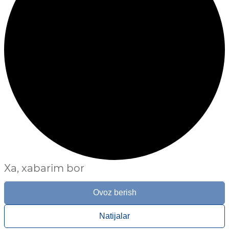
Xa, xabarim bor
Ovoz berish
Natijalar