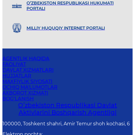
O’ZBEKISTON RESPUBLIKASI HUKUMATI
PORTALI
MILLIY HUQUQIY INTERNET PORTALI
AGENTLIK HAQIDA
FAOLIYAT
DAVLAT XIZMATLARI
HUJJATLAR
MAXFIYLIK SIYOSATI
OCHIQ MA'LUMOTLAR
AXBOROT XIZMATI
BOG‘LANISH
Oʻzbekiston Respublikasi Davlat
Aktivlarini Boshqarish Agentligi
100000, Toshkent shahri, Amir Temur shoh ko`chasi, 6
Elektron pochta
: