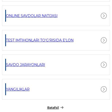
ONLINE SAVDOLAR NATIJASI
TEST IMTIHONLARI TO'G'RISIDA E'LON
SAVDO JARAYONLARI
YANGILIKLAR
Batafsil