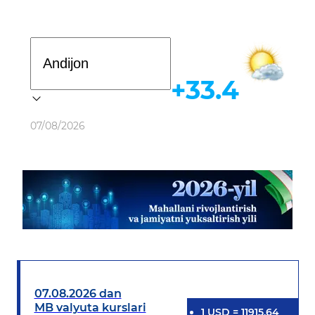
Davlat dasturi
+33.4
Ob-havo
07/08/2026
07.08.2026 dan
MB valyuta kurslari
1
USD
=
11915.64