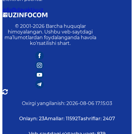
info@davaktiv.uz
© 2001-
2026
Barcha huquqlar
himoyalangan. Ushbu veb-saytdagi
ma’lumotlardan foydalanganda havola
ko‘rsatilishi shart.
Oxirgi yangilanish
:
2026-08-06 17:15:03
Onlayn:
23
Amallar:
11592
Tashriflar:
2407
Veb-saytdagi o‘rtacha vaqt:
839