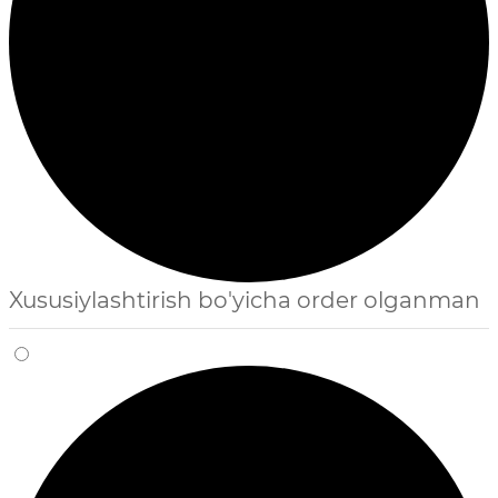
Xususiylashtirish bo'yicha order olganman