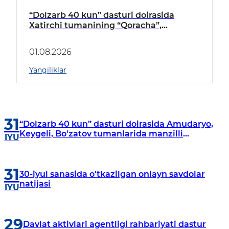
“Dolzarb 40 kun” dasturi doirasida
Xatirchi tumanining “Qoracha”,
“Nayman”, “A.Navoiy” va “Damariq”
mahallalarida manzilli o‘rganishlar olib
01.08.2026
borildi
Yangiliklar
31
“Dolzarb 40 kun” dasturi doirasida Amudaryo,
Keygeli, Bo'zatov tumanlarida manzilli
IYU
o‘rganishlar olib borildi
31
30-iyul sanasida o'tkazilgan onlayn savdolar
natijasi
IYU
29
Davlat aktivlari agentligi rahbariyati dastur