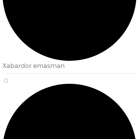
Xabardor emasman