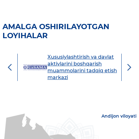
AMALGA OSHIRILAYOTGAN
LOYIHALAR
Xususiylashtirish va davlat
avdo
aktivlarini boshqarish
muammolarini tadqiq etish
markazi
Andijon viloyati