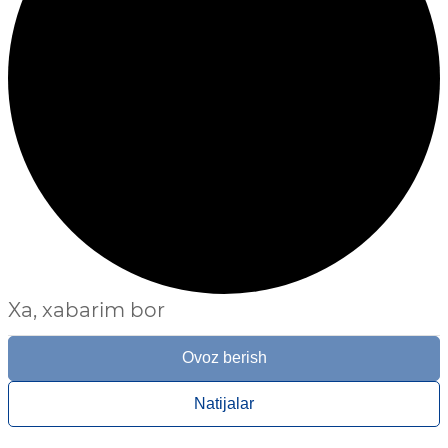
Xa, xabarim bor
Ovoz berish
Natijalar