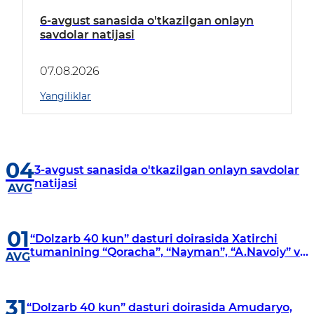
6-avgust sanasida o'tkazilgan onlayn
savdolar natijasi
07.08.2026
Yangiliklar
04
3-avgust sanasida o'tkazilgan onlayn savdolar
natijasi
AVG
01
“Dolzarb 40 kun” dasturi doirasida Xatirchi
tumanining “Qoracha”, “Nayman”, “A.Navoiy” va
AVG
“Damariq” mahallalarida manzilli o‘rganishlar
olib borildi
31
“Dolzarb 40 kun” dasturi doirasida Amudaryo,