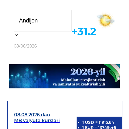
Davlat dasturi
+31.2
Ob-havo
08/08/2026
08.08.2026 dan
MB valyuta kurslari
1
USD
=
11915.64
1
EUR
=
13749.46