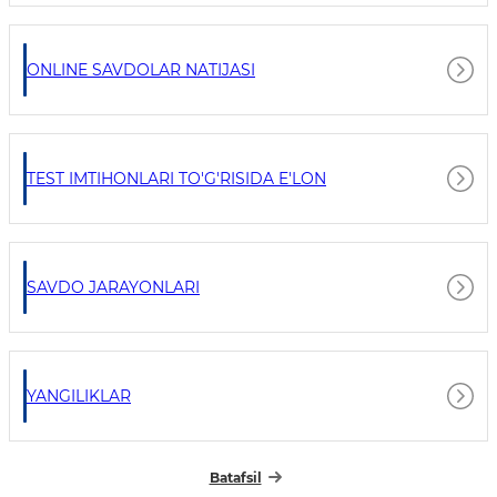
ONLINE SAVDOLAR NATIJASI
TEST IMTIHONLARI TO'G'RISIDA E'LON
SAVDO JARAYONLARI
YANGILIKLAR
Batafsil