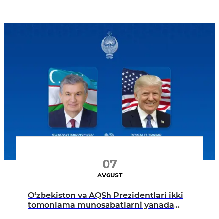
07
AVGUST
O‘zbekiston va AQSh Prezidentlari ikki
tomonlama munosabatlarni yanada
mustahkamlash istiqbollarini