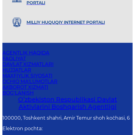
PORTALI
MILLIY HUQUQIY INTERNET PORTALI
AGENTLIK HAQIDA
FAOLIYAT
DAVLAT XIZMATLARI
HUJJATLAR
MAXFIYLIK SIYOSATI
OCHIQ MA'LUMOTLAR
AXBOROT XIZMATI
BOG‘LANISH
Oʻzbekiston Respublikasi Davlat
Aktivlarini Boshqarish Agentligi
100000, Toshkent shahri, Amir Temur shoh ko`chasi, 6
Elektron pochta
: