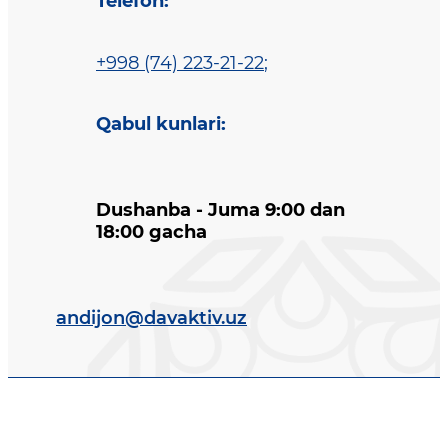
Telefon
:
+998 (74) 223-21-22
;
Qabul kunlari
:
Dushanba - Juma 9:00 dan
18:00 gacha
andijon@davaktiv.uz