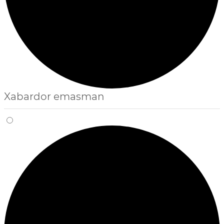
Xabardor emasman