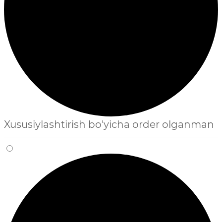
Xususiylashtirish bo'yicha order olganman