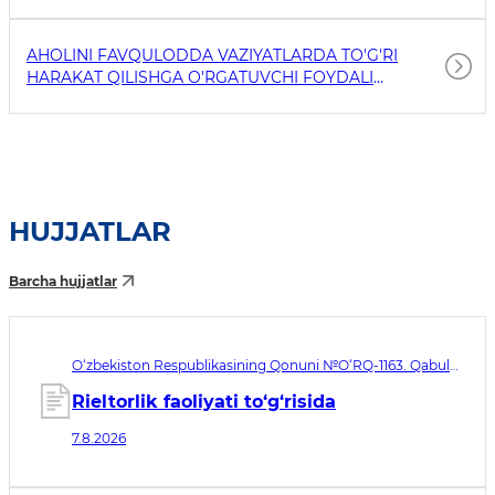
AHOLINI FAVQULODDA VAZIYATLARDA TO'G'RI
HARAKAT QILISHGA O'RGATUVCHI FOYDALI
HAVOLALAR
HUJJATLAR
Barcha hujjatlar
O‘zbekiston Respublikasining Qonuni №O‘RQ-1163. Qabul
qilingan sana 07.08.2026. Kuchga kirish sanasi 08.11.2026
Rieltorlik faoliyati to‘g‘risida
7.8.2026