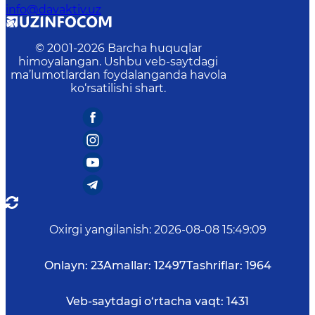
info@davaktiv.uz
© 2001-
2026
Barcha huquqlar
himoyalangan. Ushbu veb-saytdagi
ma’lumotlardan foydalanganda havola
ko‘rsatilishi shart.
Oxirgi yangilanish
:
2026-08-08 15:49:09
Onlayn:
23
Amallar:
12497
Tashriflar:
1964
Veb-saytdagi o‘rtacha vaqt:
1431