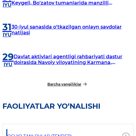
Keygeli, Bo'zatov tumanlarida manzilli
IYU
o‘rganishlar olib borildi
31
30-iyul sanasida o'tkazilgan onlayn savdolar
natijasi
IYU
29
Davlat aktivlari agentligi rahbariyati dastur
doirasida Navoiy viloyatining Karmana,
IYU
Navbahor, Xatirchi va Nurota tumanlarida
o‘rganish o‘tkazmoqda
Barcha yangiliklar
FAOLIYATLAR YO‘NALISHI