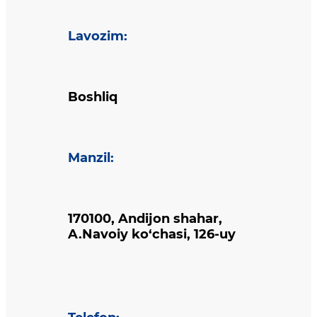
Lavozim
:
Boshliq
Manzil
:
170100, Andijon shahar,
A.Navoiy ko‘chasi, 126-uy