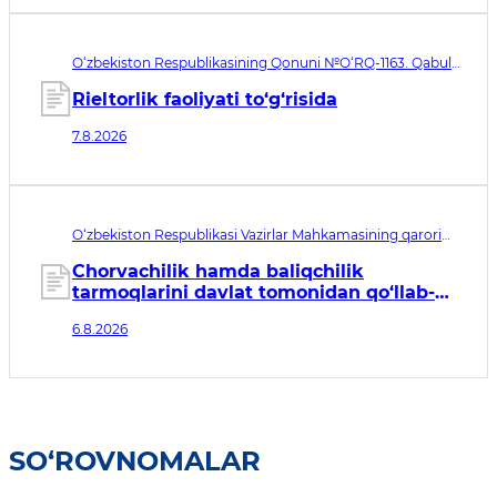
O‘zbekiston Respublikasining Qonuni №O‘RQ-1163. Qabul
qilingan sana 07.08.2026. Kuchga kirish sanasi 08.11.2026
Rieltorlik faoliyati to‘g‘risida
7.8.2026
O‘zbekiston Respublikasi Vazirlar Mahkamasining qarori
№435. Qabul qilingan sana 06.08.2026. Kuchga kirish
sanasi 07.08.2026
Chorvachilik hamda baliqchilik
tarmoqlarini davlat tomonidan qo‘llab-
quvvatlashning qo‘shimcha chora-
6.8.2026
tadbirlari to‘g‘risida
SO‘ROVNOMALAR