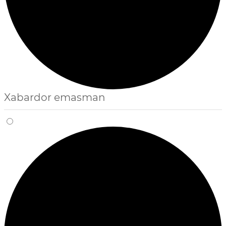
Xabardor emasman