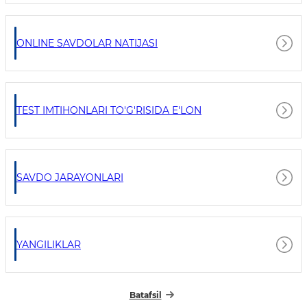
ONLINE SAVDOLAR NATIJASI
TEST IMTIHONLARI TO'G'RISIDA E'LON
SAVDO JARAYONLARI
YANGILIKLAR
Batafsil