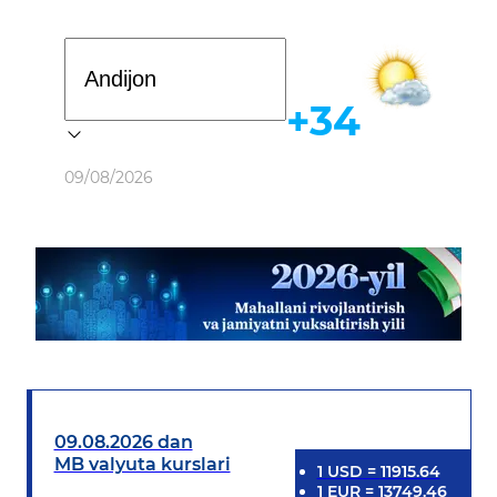
Davlat dasturi
+34
Ob-havo
09/08/2026
09.08.2026 dan
MB valyuta kurslari
1
USD
=
11915.64
1
EUR
=
13749.46