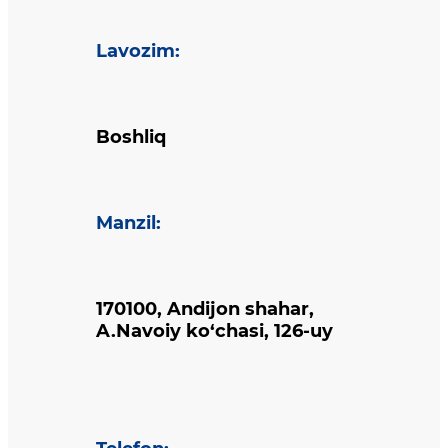
Lavozim
:
Boshliq
Manzil
:
170100, Andijon shahar,
A.Navoiy ko‘chasi, 126-uy