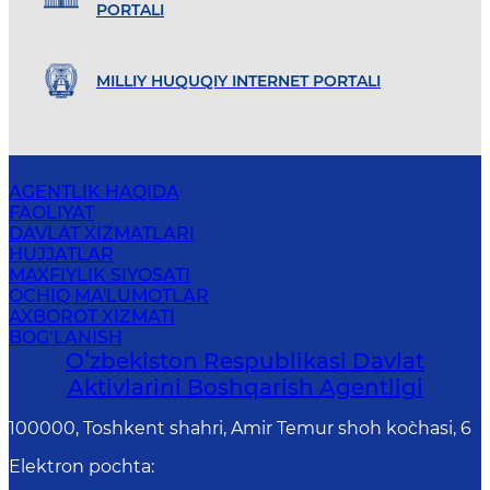
PORTALI
MILLIY HUQUQIY INTERNET PORTALI
AGENTLIK HAQIDA
FAOLIYAT
DAVLAT XIZMATLARI
HUJJATLAR
MAXFIYLIK SIYOSATI
OCHIQ MA'LUMOTLAR
AXBOROT XIZMATI
BOG‘LANISH
Oʻzbekiston Respublikasi Davlat
Aktivlarini Boshqarish Agentligi
100000, Toshkent shahri, Amir Temur shoh ko`chasi, 6
Elektron pochta
: