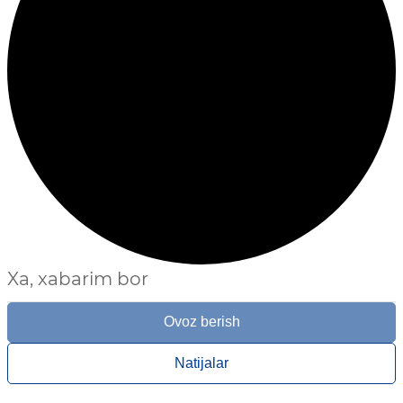
Xa, xabarim bor
Ovoz berish
Natijalar