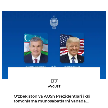
07
AVGUST
O‘zbekiston va AQSh Prezidentlari ikki
tomonlama munosabatlarni yanada
mustahkamlash istiqbollarini