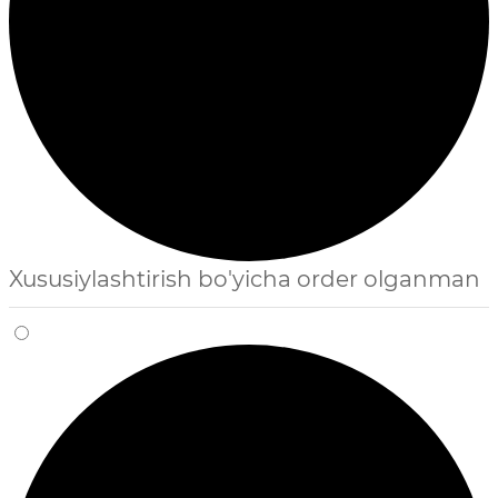
Xususiylashtirish bo'yicha order olganman