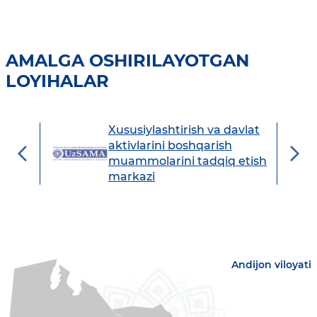
AMALGA OSHIRILAYOTGAN
LOYIHALAR
Xususiylashtirish va davlat
avdo
aktivlarini boshqarish
muammolarini tadqiq etish
markazi
Andijon viloyati