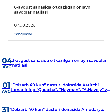
6-avgust sanasida o'tkazilgan onlayn
savdolar natijasi
07.08.2026
Yangiliklar
04
3-avgust sanasida o'tkazilgan onlayn savdolar
natijasi
AVG
01
“Dolzarb 40 kun” dasturi doirasida Xatirchi
tumanining “Qoracha”, “Nayman”, “A.Navoiy” va
AVG
“Damariq” mahallalarida manzilli o‘rganishlar
olib borildi
31
“Dolzarb 40 kun” dasturi doirasida Amudaryo,