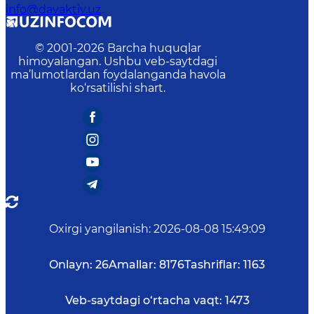
info@davaktiv.uz
© 2001-
2026
Barcha huquqlar
himoyalangan. Ushbu veb-saytdagi
ma’lumotlardan foydalanganda havola
ko‘rsatilishi shart.
Oxirgi yangilanish
:
2026-08-08 15:49:09
Onlayn:
26
Amallar:
8176
Tashriflar:
1163
Veb-saytdagi o‘rtacha vaqt:
1473