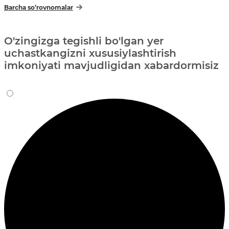
Barcha so‘rovnomalar
O'zingizga tegishli bo'lgan yer
uchastkangizni xususiylashtirish
imkoniyati mavjudligidan xabardormisiz