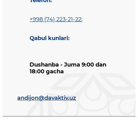
Telefon
:
+998 (74) 223-21-22
;
Qabul kunlari
:
Dushanba - Juma 9:00 dan
18:00 gacha
andijon@davaktiv.uz