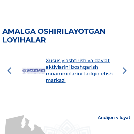
AMALGA OSHIRILAYOTGAN
LOYIHALAR
Xususiylashtirish va davlat
avdo
aktivlarini boshqarish
muammolarini tadqiq etish
markazi
Andijon viloyati