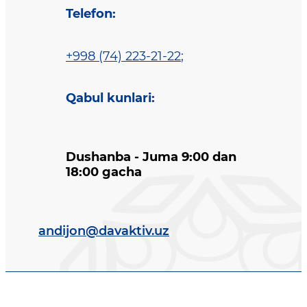
Telefon
:
+998 (74) 223-21-22
;
Qabul kunlari
:
Dushanba - Juma 9:00 dan
18:00 gacha
andijon@davaktiv.uz