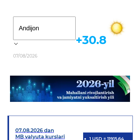
Davlat dasturi
+30.8
Ob-havo
07/08/2026
07.08.2026 dan
MB valyuta kurslari
1
USD
=
11915.64