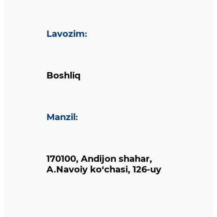
Lavozim
:
Boshliq
Manzil
:
170100, Andijon shahar,
A.Navoiy ko‘chasi, 126-uy