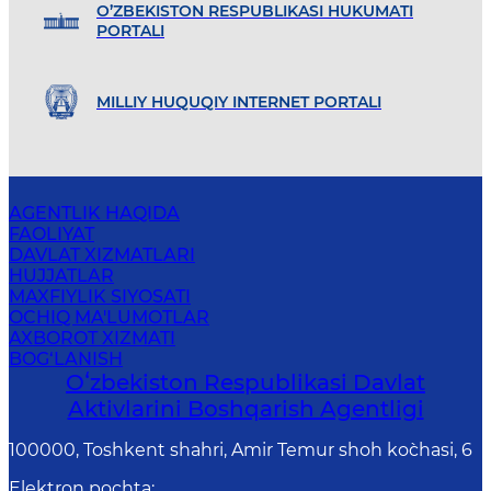
O’ZBEKISTON RESPUBLIKASI HUKUMATI
PORTALI
MILLIY HUQUQIY INTERNET PORTALI
AGENTLIK HAQIDA
FAOLIYAT
DAVLAT XIZMATLARI
HUJJATLAR
MAXFIYLIK SIYOSATI
OCHIQ MA'LUMOTLAR
AXBOROT XIZMATI
BOG‘LANISH
Oʻzbekiston Respublikasi Davlat
Aktivlarini Boshqarish Agentligi
100000, Toshkent shahri, Amir Temur shoh ko`chasi, 6
Elektron pochta
: