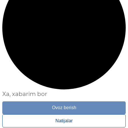
Xa, xabarim bor
Ovoz berish
Natijalar