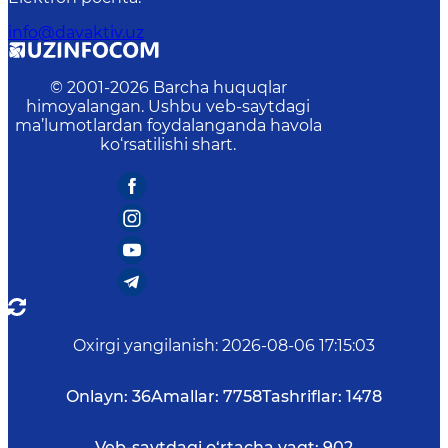
info@davaktiv.uz
© 2001-
2026
Barcha huquqlar
himoyalangan. Ushbu veb-saytdagi
ma’lumotlardan foydalanganda havola
ko‘rsatilishi shart.
Oxirgi yangilanish
:
2026-08-06 17:15:03
Onlayn:
36
Amallar:
7758
Tashriflar:
1478
Veb-saytdagi o‘rtacha vaqt:
902