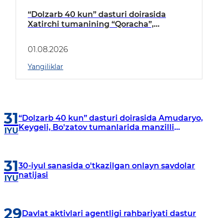
“Dolzarb 40 kun” dasturi doirasida
Xatirchi tumanining “Qoracha”,
“Nayman”, “A.Navoiy” va “Damariq”
mahallalarida manzilli o‘rganishlar olib
01.08.2026
borildi
Yangiliklar
31
“Dolzarb 40 kun” dasturi doirasida Amudaryo,
Keygeli, Bo'zatov tumanlarida manzilli
IYU
o‘rganishlar olib borildi
31
30-iyul sanasida o'tkazilgan onlayn savdolar
natijasi
IYU
29
Davlat aktivlari agentligi rahbariyati dastur