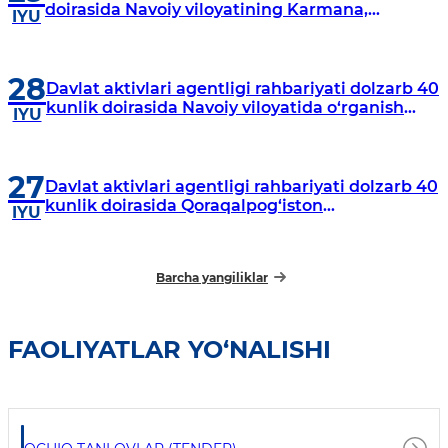
doirasida Navoiy viloyatining Karmana,
IYU
Navbahor, Xatirchi va Nurota tumanlarida
o‘rganish o‘tkazmoqda
28
Davlat aktivlari agentligi rahbariyati dolzarb 40
kunlik doirasida Navoiy viloyatida o‘rganish
IYU
o‘tkazdi
27
Davlat aktivlari agentligi rahbariyati dolzarb 40
kunlik doirasida Qoraqalpog‘iston
IYU
Respublikasida o‘rganish o‘tkazmoqda
Barcha yangiliklar
FAOLIYATLAR YO‘NALISHI