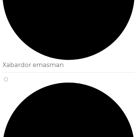
Xabardor emasman