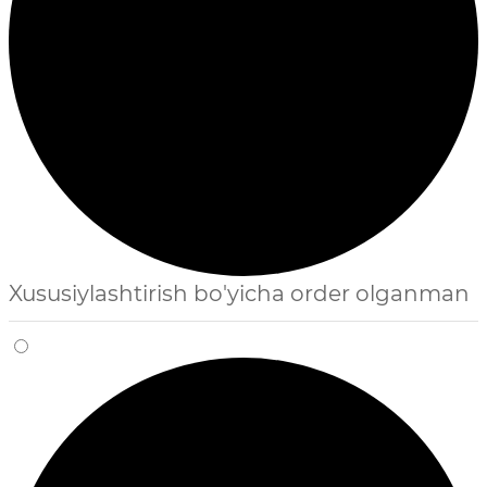
Xususiylashtirish bo'yicha order olganman