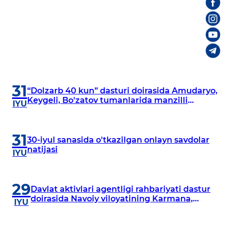
31
“Dolzarb 40 kun” dasturi doirasida Amudaryo,
Keygeli, Bo'zatov tumanlarida manzilli
IYU
o‘rganishlar olib borildi
31
30-iyul sanasida o'tkazilgan onlayn savdolar
natijasi
IYU
29
Davlat aktivlari agentligi rahbariyati dastur
doirasida Navoiy viloyatining Karmana,
IYU
Navbahor, Xatirchi va Nurota tumanlarida
o‘rganish o‘tkazmoqda