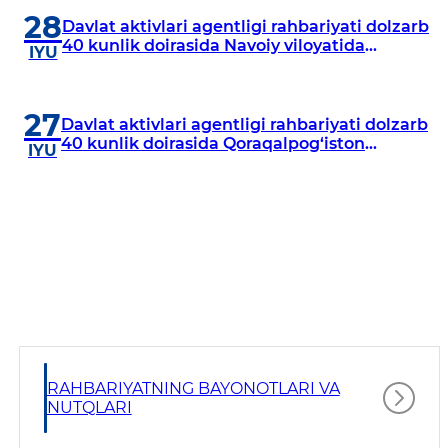
28
Davlat aktivlari agentligi rahbariyati dolzarb
40 kunlik doirasida Navoiy viloyatida
IYU
o‘rganish o‘tkazdi
27
Davlat aktivlari agentligi rahbariyati dolzarb
40 kunlik doirasida Qoraqalpog‘iston
IYU
Respublikasida o‘rganish o‘tkazmoqda
RAHBARIYATNING BAYONOTLARI VA
NUTQLARI