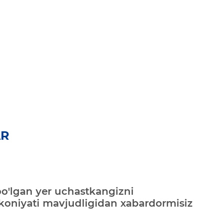
AR
bo'lgan yer uchastkangizni
mkoniyati mavjudligidan xabardormisiz