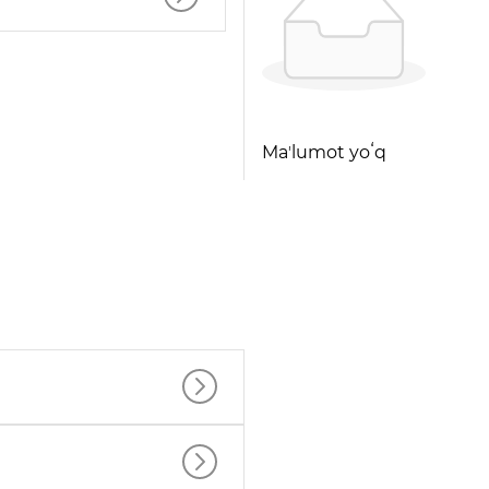
Maʼlumot yoʻq