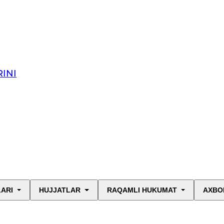
INI
LARI
HUJJATLAR
RAQAMLI HUKUMAT
AXBO