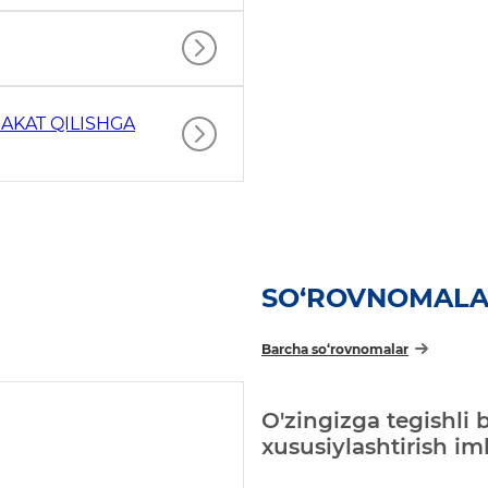
AKAT QILISHGA
SO‘ROVNOMAL
Barcha so‘rovnomalar
O'zingizga tegishli 
xususiylashtirish i