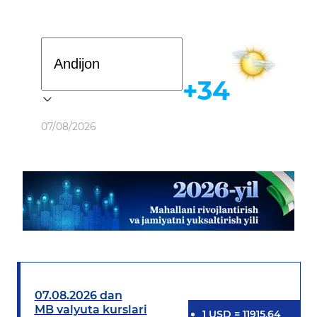
Davlat dasturi
+34
Ob-havo
07/08/2026
07.08.2026 dan
MB valyuta kurslari
1
USD
=
11915.64