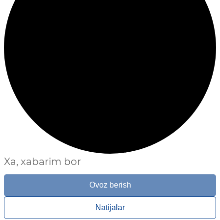
Xa, xabarim bor
Ovoz berish
Natijalar