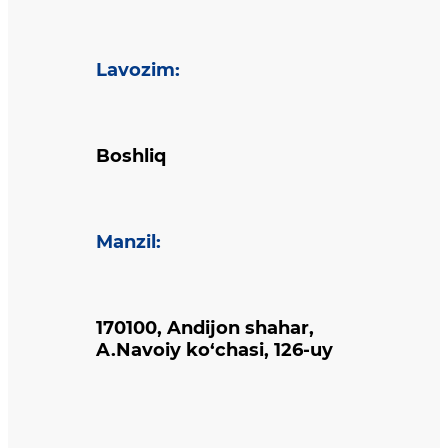
Lavozim
:
Boshliq
Manzil
:
170100, Andijon shahar,
A.Navoiy ko‘chasi, 126-uy