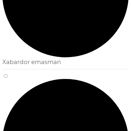
Xabardor emasman