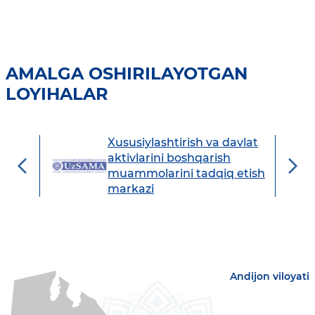
AMALGA OSHIRILAYOTGAN
LOYIHALAR
Xususiylashtirish va davlat
avdo
aktivlarini boshqarish
muammolarini tadqiq etish
markazi
Andijon viloyati