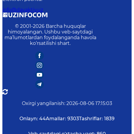
info@davaktiv.uz
© 2001-
2026
Barcha huquqlar
himoyalangan. Ushbu veb-saytdagi
ma’lumotlardan foydalanganda havola
ko‘rsatilishi shart.
Oxirgi yangilanish
:
2026-08-06 17:15:03
Onlayn:
44
Amallar:
9303
Tashriflar:
1839
Veb-saytdagi o‘rtacha vaqt:
860