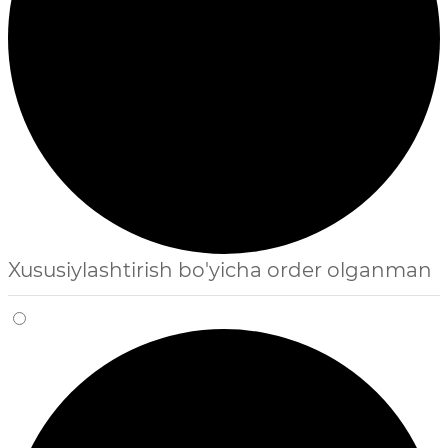
Xususiylashtirish bo'yicha order olganman