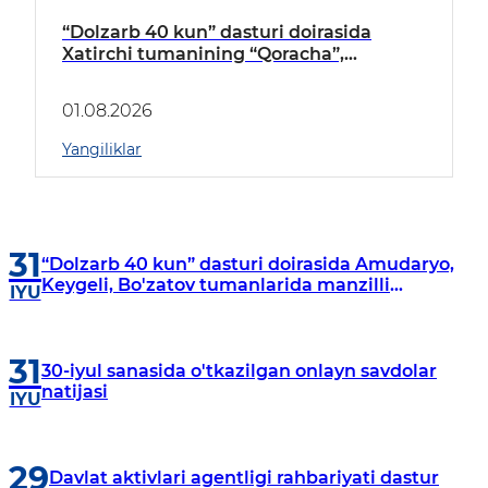
“Dolzarb 40 kun” dasturi doirasida
Xatirchi tumanining “Qoracha”,
“Nayman”, “A.Navoiy” va “Damariq”
mahallalarida manzilli o‘rganishlar olib
01.08.2026
borildi
Yangiliklar
31
“Dolzarb 40 kun” dasturi doirasida Amudaryo,
Keygeli, Bo'zatov tumanlarida manzilli
IYU
o‘rganishlar olib borildi
31
30-iyul sanasida o'tkazilgan onlayn savdolar
natijasi
IYU
29
Davlat aktivlari agentligi rahbariyati dastur