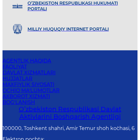
O’ZBEKISTON RESPUBLIKASI HUKUMATI
PORTALI
MILLIY HUQUQIY INTERNET PORTALI
AGENTLIK HAQIDA
FAOLIYAT
DAVLAT XIZMATLARI
HUJJATLAR
MAXFIYLIK SIYOSATI
OCHIQ MA'LUMOTLAR
AXBOROT XIZMATI
BOG‘LANISH
Oʻzbekiston Respublikasi Davlat
Aktivlarini Boshqarish Agentligi
100000, Toshkent shahri, Amir Temur shoh ko`chasi, 6
Elektron pochta
: