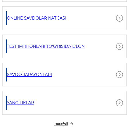
ONLINE SAVDOLAR NATIJASI
TEST IMTIHONLARI TO'G'RISIDA E'LON
SAVDO JARAYONLARI
YANGILIKLAR
Batafsil