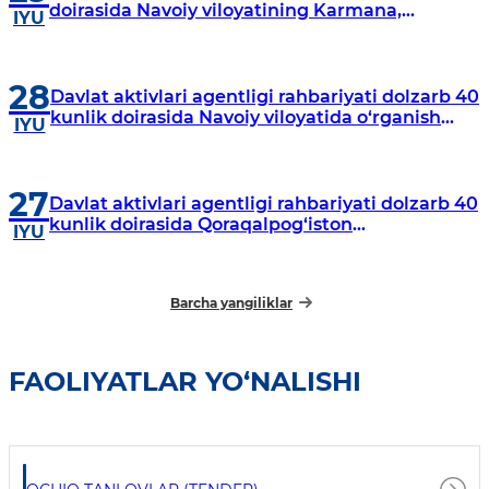
doirasida Navoiy viloyatining Karmana,
IYU
Navbahor, Xatirchi va Nurota tumanlarida
o‘rganish o‘tkazmoqda
28
Davlat aktivlari agentligi rahbariyati dolzarb 40
kunlik doirasida Navoiy viloyatida o‘rganish
IYU
o‘tkazdi
27
Davlat aktivlari agentligi rahbariyati dolzarb 40
kunlik doirasida Qoraqalpog‘iston
IYU
Respublikasida o‘rganish o‘tkazmoqda
Barcha yangiliklar
FAOLIYATLAR YO‘NALISHI