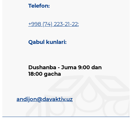
Telefon
:
+998 (74) 223-21-22
;
Qabul kunlari
:
Dushanba - Juma 9:00 dan
18:00 gacha
andijon@davaktiv.uz