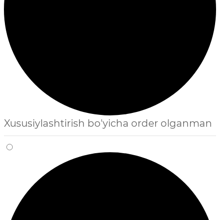
Xususiylashtirish bo'yicha order olganman