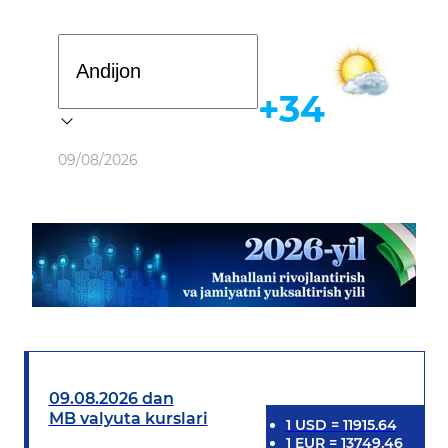
Davlat dasturi
+34
Ob-havo
09/08/2026
09.08.2026 dan
MB valyuta kurslari
1
USD
=
11915.64
1
EUR
=
13749.46