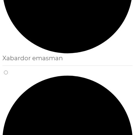
Xabardor emasman