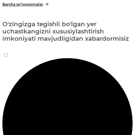
Barcha so‘rovnomalar
O'zingizga tegishli bo'lgan yer
uchastkangizni xususiylashtirish
imkoniyati mavjudligidan xabardormisiz