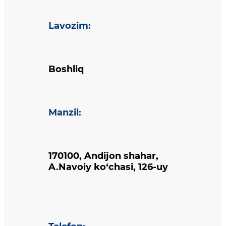
Lavozim
:
Boshliq
Manzil
:
170100, Andijon shahar,
A.Navoiy ko‘chasi, 126-uy