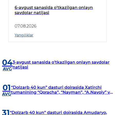
6-avgust sanasida o'tkazilgan onlayn
savdolar natijasi
07.08.2026
Yangiliklar
04
3-avgust sanasida o'tkazilgan onlayn savdolar
natijasi
AVG
01
“Dolzarb 40 kun” dasturi doirasida Xatirchi
tumanining “Qoracha”, “Nayman”, “A.Navoiy” va
AVG
“Damariq” mahallalarida manzilli o‘rganishlar
olib borildi
31
“Dolzarb 40 kun” dasturi doirasida Amudaryo,