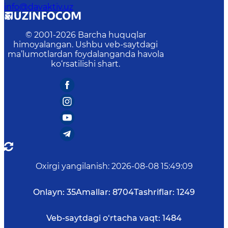
info@davaktiv.uz
© 2001-
2026
Barcha huquqlar
himoyalangan. Ushbu veb-saytdagi
ma’lumotlardan foydalanganda havola
ko‘rsatilishi shart.
Oxirgi yangilanish
:
2026-08-08 15:49:09
Onlayn:
35
Amallar:
8704
Tashriflar:
1249
Veb-saytdagi o‘rtacha vaqt:
1484