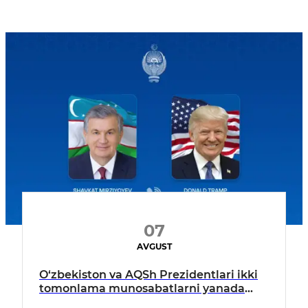
07
AVGUST
O‘zbekiston va AQSh Prezidentlari ikki
tomonlama munosabatlarni yanada
mustahkamlash istiqbollarini