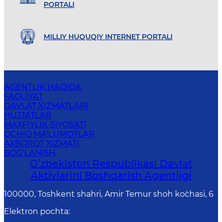
PORTALI
MILLIY HUQUQIY INTERNET PORTALI
AGENTLIK HAQIDA
FAOLIYAT
DAVLAT XIZMATLARI
HUJJATLAR
MAXFIYLIK SIYOSATI
OCHIQ MA'LUMOTLAR
AXBOROT XIZMATI
BOG‘LANISH
Oʻzbekiston Respublikasi Davlat
Aktivlarini Boshqarish Agentligi
100000, Toshkent shahri, Amir Temur shoh ko`chasi, 6
Elektron pochta
: