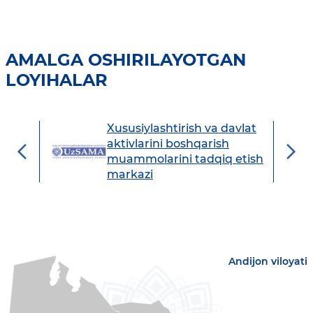
AMALGA OSHIRILAYOTGAN
LOYIHALAR
Xususiylashtirish va davlat
avdo
aktivlarini boshqarish
muammolarini tadqiq etish
markazi
Andijon viloyati