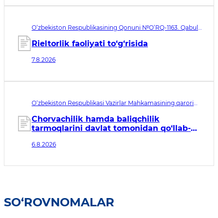
O‘zbekiston Respublikasining Qonuni №O‘RQ-1163. Qabul
qilingan sana 07.08.2026. Kuchga kirish sanasi 08.11.2026
Rieltorlik faoliyati to‘g‘risida
7.8.2026
O‘zbekiston Respublikasi Vazirlar Mahkamasining qarori
№435. Qabul qilingan sana 06.08.2026. Kuchga kirish
sanasi 07.08.2026
Chorvachilik hamda baliqchilik
tarmoqlarini davlat tomonidan qo‘llab-
quvvatlashning qo‘shimcha chora-
6.8.2026
tadbirlari to‘g‘risida
SO‘ROVNOMALAR