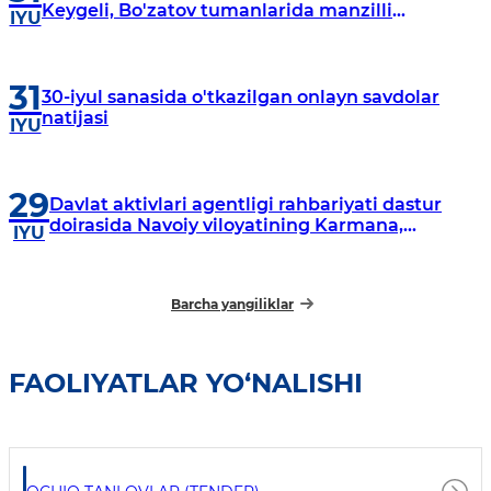
Keygeli, Bo'zatov tumanlarida manzilli
IYU
o‘rganishlar olib borildi
31
30-iyul sanasida o'tkazilgan onlayn savdolar
natijasi
IYU
29
Davlat aktivlari agentligi rahbariyati dastur
doirasida Navoiy viloyatining Karmana,
IYU
Navbahor, Xatirchi va Nurota tumanlarida
o‘rganish o‘tkazmoqda
Barcha yangiliklar
FAOLIYATLAR YO‘NALISHI