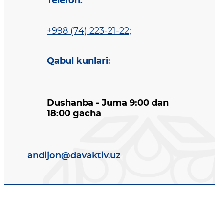
Telefon
:
+998 (74) 223-21-22
;
Qabul kunlari
:
Dushanba - Juma 9:00 dan
18:00 gacha
andijon@davaktiv.uz